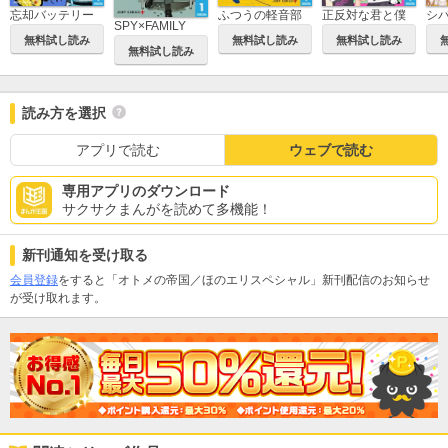
忘却バッテリー
ふつうの軽音部
正反対な君と僕
シ
SPY×FAMILY
無料試し読み
無料試し読み
無料試し読み
無料試し読み
読み方を選択
アプリで読む
ウェブで読む
専用アプリのダウンロード
サクサクまんがを読めて多機能！
新刊通知を受け取る
会員登録
をすると「オトメの帝国／ほのエリスペシャル」新刊配信のお知らせ
が受け取れます。