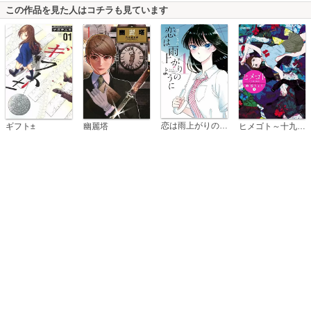
この作品を見た人はコチラも見ています
恋は雨上がりのように
ギフト±
幽麗塔
ヒメゴト～十九歳の制服～