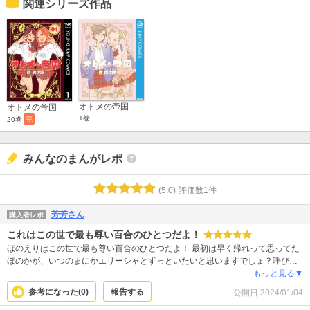
関連シリーズ作品
オトメの帝国／あーちえスペシャル
オトメの帝国
1巻
20巻
完
みんなのまんがレポ
(
5.0
)
評価数
1
件
芳芳さん
購入者レポ
これはこの世で最も尊い百合のひとつだよ！
ほのえりはこの世で最も尊い百合のひとつだよ！ 最初は早く帰れって思ってた
ほのかが、いつのまにかエリーシャとずっといたいと思いますでしょ？呼び名
も「エリ」になっているでしょ？エリーシャが感極まると英語使いますでし
もっと見る▼
ょ？末長くイチャイチャしていただく？いただくでしょ！！イチャイチャ、で
参考になった(
0
)
報告する
公開日:
2024/01/04
合ってる？