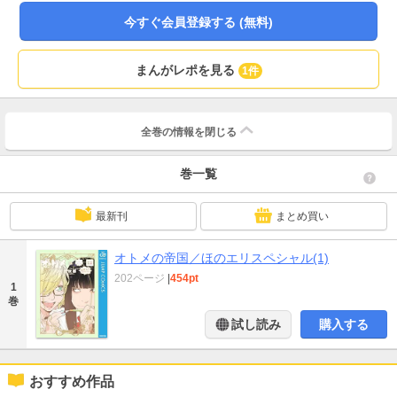
今すぐ会員登録する (無料)
まんがレポを見る
1件
全巻の情報を
閉じる
巻一覧
最新刊
まとめ買い
オトメの帝国／ほのエリスペシャル(1)
202ページ
|
454pt
1
巻
試し読み
購入する
おすすめ作品