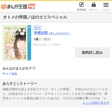
新規登録
ログイン
メニュー
オトメの帝国／ほのエリスペシャル
青年
岸虎次郎
（きしとらじろう）
1巻
まで配信
9人
がお気に入り登録中
無料試し読み
みんなのまんがタグ
タグ編集
あらすじ | ストーリー
連載10周年を迎える百合ラブコメ「オトメの帝国」、今回はそのエピソードか
ら、山田ほのかとエリーシャ・サマセットにスポットを当てた総集編です。留
学生エリーシャを最初は避けていたほのか。その2人の距離を繋いだのは「オタ
ク」であること。新規彩色したカラーページや描き下ろし漫画も収録した、フ
もっと詳細を見る▼
ァンからビギナーまで楽しめる一冊です。