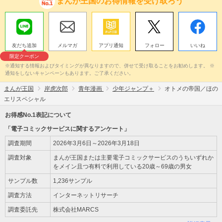
まんが王国のお得情報を受け取ろう
友だち追加
メルマガ
アプリ通知
フォロー
いいね
限定クーポン
※通知する情報およびタイミングが異なりますので、併せて受け取ることをお勧めします。 ※
通知をしないキャンペーンもあります。ご了承ください。
まんが王国
岸虎次郎
青年漫画
少年ジャンプ＋
オトメの帝国／ほの
エリスペシャル
お得感No.1表記について
「電子コミックサービスに関するアンケート」
調査期間
2026年3月6日～2026年3月18日
調査対象
まんが王国または主要電子コミックサービスのうちいずれか
をメイン且つ有料で利用している20歳～69歳の男女
サンプル数
1,236サンプル
調査方法
インターネットリサーチ
調査委託先
株式会社MARCS