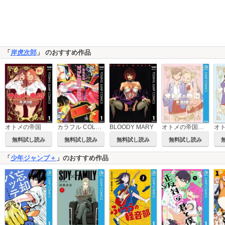
「
岸虎次郎
」 のおすすめ作品
オトメの帝国／あーちえスペシャル
オトメの帝国
カラフル COLORFUL
BLOODY MARY
無料試し読み
無料試し読み
無料試し読み
無料試し読み
「
少年ジャンプ＋
」のおすすめ作品