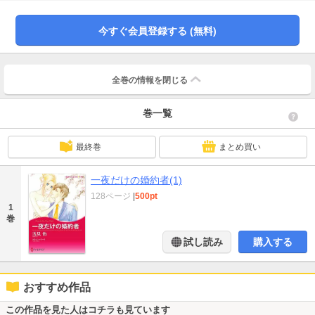
か、厚かましくもイブリンに、夜をともにしてくれる女性を探してこいと命じ
てきた！
今すぐ会員登録する (無料)
全巻の情報を
閉じる
巻一覧
最終巻
まとめ買い
一夜だけの婚約者(1)
128ページ
|
500pt
1
巻
試し読み
購入する
おすすめ作品
この作品を見た人はコチラも見ています