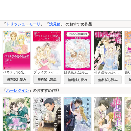
「
トリッシュ・モーリ
」 「
浅見侑
」 のおすすめ作品
ベネチアの光のなかで
ブライズメイドの秘密
目覚めれば愛は宿り
引き裂かれた一夜
無料試し読み
無料試し読み
無料試し読み
無料試し読み
「
ハーレクイン
」のおすすめ作品