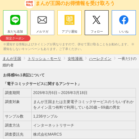
まんが王国のお得情報を受け取ろう
友だち追加
メルマガ
アプリ通知
フォロー
いいね
限定クーポン
※通知する情報およびタイミングが異なりますので、併せて受け取ることをお勧めします。 ※
通知をしないキャンペーンもあります。ご了承ください。
まんが王国
トリッシュ・モーリ
女性漫画
ハーレクイン
一夜だけの
婚約者
お得感No.1表記について
「電子コミックサービスに関するアンケート」
調査期間
2026年3月6日～2026年3月18日
調査対象
まんが王国または主要電子コミックサービスのうちいずれか
をメイン且つ有料で利用している20歳～69歳の男女
サンプル数
1,236サンプル
調査方法
インターネットリサーチ
調査委託先
株式会社MARCS