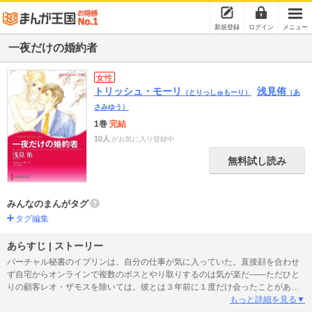
新規登録
ログイン
メニュー
一夜だけの婚約者
女性
トリッシュ・モーリ
浅見侑
（とりっしゅもーり）
（あ
さみゆう）
1巻
完結
10人
がお気に入り登録中
無料試し読み
みんなのまんがタグ
タグ編集
あらすじ | ストーリー
バーチャル秘書のイブリンは、自分の仕事が気に入っていた。直接顔を合わせ
ず自宅からオンラインで複数のボスとやり取りするのは気が楽だ――ただひと
りの顧客レオ・ザモスを除いては。彼とは３年前に１度だけ会ったことがあ
る。ひと目で惹かれあい、熱烈なキスを交わしたが、怖くなってその場から逃
もっと詳細を見る▼
げ出したのだ。レオは彼女がその時の女性だとは気づいていない。それどころ