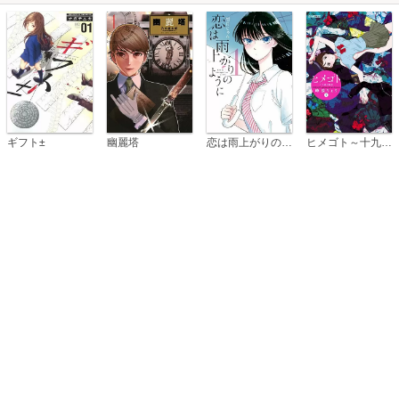
恋は雨上がりのように
ギフト±
幽麗塔
ヒメゴト～十九歳の制服～