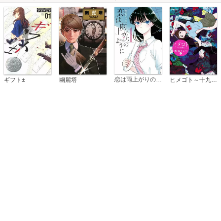
恋は雨上がりのように
ギフト±
幽麗塔
ヒメゴト～十九歳の制服～