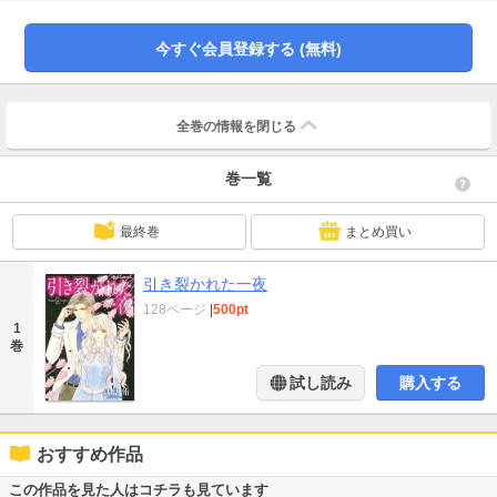
に戻って彼の跡継ぎを産めば、再開発計画を見直そうと脅してきた。自分は愛
人と関係を続け、一方、私は子供を産む道具として孤独な花嫁を演じつづける
のね──。
今すぐ会員登録する (無料)
全巻の情報を
閉じる
巻一覧
最終巻
まとめ買い
引き裂かれた一夜
128ページ
|
500pt
1
巻
試し読み
購入する
おすすめ作品
この作品を見た人はコチラも見ています