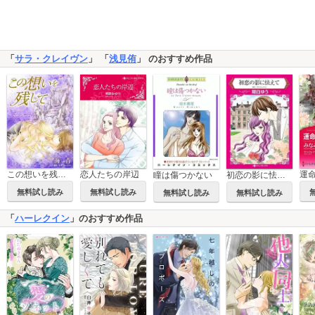
「
サラ・クレイヴン
」 「
浅見侑
」 のおすすめ作品
この想いを残して
恋人たちの岸辺
瞳は傷つかない
初恋の影に怯えて
無料試し読み
無料試し読み
無料試し読み
無料試し読み
「
ハーレクイン
」のおすすめ作品