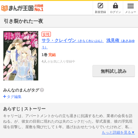
新規登録
ログイン
メニュー
引き裂かれた一夜
女性
サラ・クレイヴン
浅見侑
（さらくれいぶん）
（あさみゆ
う）
1巻
完結
4人
がお気に入り登録中
無料試し読み
みんなのまんがタグ
タグ編集
あらすじ | ストーリー
キャリーは、アパートメントからの立ち退きに抗議するため、業者の会長を訪
ねる。が、彼女の目前に現れたのは夫のニックだった。挙式直後、彼の浮気現
場を目撃し、屋敷を飛びだして１年。逃げおおせたつもりでいたけれど、私は
夫の手の中で逃げた気になっていただけだったのね。すると、彼は素直に屋敷
もっと詳細を見る▼