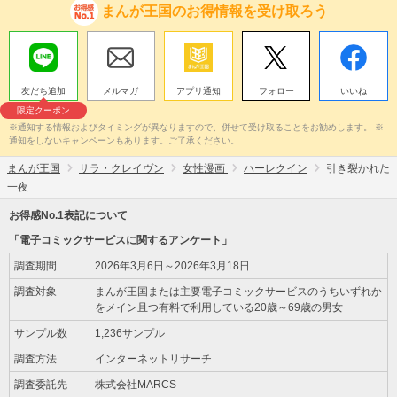
まんが王国のお得情報を受け取ろう
友だち追加
メルマガ
アプリ通知
フォロー
いいね
限定クーポン
※通知する情報およびタイミングが異なりますので、併せて受け取ることをお勧めします。 ※
通知をしないキャンペーンもあります。ご了承ください。
まんが王国
サラ・クレイヴン
女性漫画
ハーレクイン
引き裂かれた
一夜
お得感No.1表記について
「電子コミックサービスに関するアンケート」
調査期間
2026年3月6日～2026年3月18日
調査対象
まんが王国または主要電子コミックサービスのうちいずれか
をメイン且つ有料で利用している20歳～69歳の男女
サンプル数
1,236サンプル
調査方法
インターネットリサーチ
調査委託先
株式会社MARCS