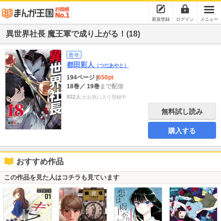
新規登録
ログイン
メニュー
異世界社長 魔王軍で成り上がる！(18)
青年
都田彩人
（つだあやと）
194ページ
|
650pt
18巻
／ 19巻
まで配信
822人
がお気に入り登録中
無料試し読み
購入する
おすすめ作品
この作品を見た人はコチラも見ています