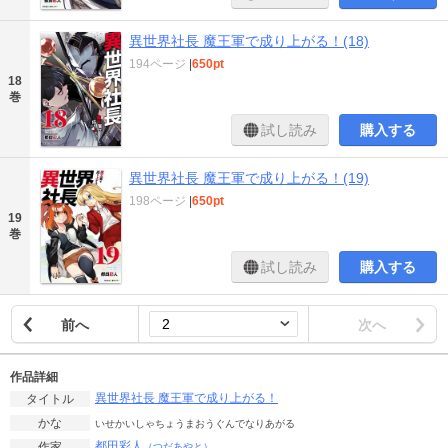
異世界社長 魔王軍で成り上がる！(18)
194ページ
|
650pt
18
巻
試し読み
購入する
異世界社長 魔王軍で成り上がる！(19)
198ページ
|
650pt
19
巻
試し読み
購入する
前へ
次へ
作品詳細
異世界社長 魔王軍で成り上がる！
タイトル
かな
いせかいしゃちょうまおうぐんでなりあがる
都田彩人
作家
（つだあやと）