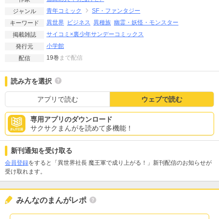
青年コミック
SF・ファンタジー
ジャンル
異世界
ビジネス
異種族
幽霊・妖怪・モンスター
キーワード
サイコミ×裏少年サンデーコミックス
掲載雑誌
小学館
発行元
19巻
まで配信
配信
読み方を選択
アプリで読む
ウェブで読む
専用アプリのダウンロード
サクサクまんがを読めて多機能！
新刊通知を受け取る
会員登録
をすると「異世界社長 魔王軍で成り上がる！」新刊配信のお知らせが
受け取れます。
みんなのまんがレポ