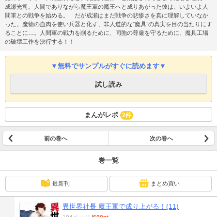
成瀬光司。人間でありながら魔王軍の魔王へと成りあがった彼は、いよいよ人
間軍との戦争を始める。 だが成瀬はまだ戦争の悲惨さを真に理解していなか
った。魔物の血肉を使い兵器と化す、非人道的な”魔具”の真実を目の当たりにす
ることに…。人間軍の戦力を削るために、同胞の尊厳を守るために、魔具工場
の破壊工作を決行する！！
▼無料でサンプルがすぐに読めます▼
試し読み
まんがレポ
2件
前の巻へ
次の巻へ
巻一覧
最新刊
まとめ買い
異世界社長 魔王軍で成り上がる！(11)