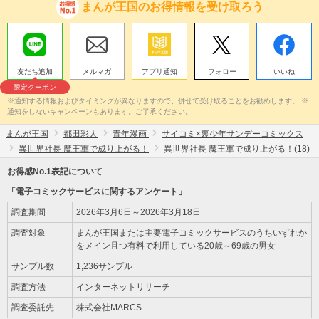
まんが王国のお得情報を受け取ろう
友だち追加
メルマガ
アプリ通知
フォロー
いいね
限定クーポン
※通知する情報およびタイミングが異なりますので、併せて受け取ることをお勧めします。 ※
通知をしないキャンペーンもあります。ご了承ください。
まんが王国
都田彩人
青年漫画
サイコミ×裏少年サンデーコミックス
異世界社長 魔王軍で成り上がる！
異世界社長 魔王軍で成り上がる！(18)
お得感No.1表記について
「電子コミックサービスに関するアンケート」
調査期間
2026年3月6日～2026年3月18日
調査対象
まんが王国または主要電子コミックサービスのうちいずれか
をメイン且つ有料で利用している20歳～69歳の男女
サンプル数
1,236サンプル
調査方法
インターネットリサーチ
調査委託先
株式会社MARCS