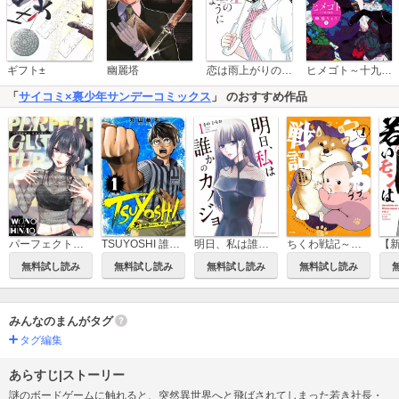
恋は雨上がりのように
ギフト±
幽麗塔
ヒメゴト～十九歳の制服～
「
サイコミ×裏少年サンデーコミックス
」 のおすすめ作品
TSUYOSHI 誰も勝てない、アイツには
明日、私は誰かのカノジョ
パーフェクトグリッター
ちくわ戦記～おれのカワイイで地球侵略～
無料試し読み
無料試し読み
無料試し読み
無料試し読み
みんなのまんがタグ
タグ編集
あらすじ|ストーリー
謎のボードゲームに触れると、突然異世界へと飛ばされてしまった若き社長・