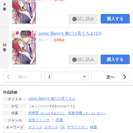
9
巻
試し読み
購入する
comic Berry's 俺だけ見てろよ(10)
28ページ
|
100pt
10
巻
試し読み
購入する
前へ
次へ
作品詳細
comic Berry's 俺だけ見てろよ
タイトル
かな
こみっくべりーずおれだけみてろよ
村崎翠
佐倉伊織
作家
（むらさきみどり）
（さくらいおり）
女性コミック
恋愛
ジャンル
オフィス
ロマンス
OL
サラリーマン
純愛
キーワード