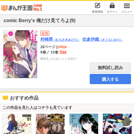
新規登録
ログイン
メニュー
comic Berry's 俺だけ見てろよ(9)
女性
村崎翠
佐倉伊織
（むらさきみどり）
（さくらいおり）
28ページ
|
100pt
9巻
／ 15巻
完結
654人
がお気に入り登録中
無料試し読み
購入する
おすすめ作品
この作品を見た人はコチラも見ています