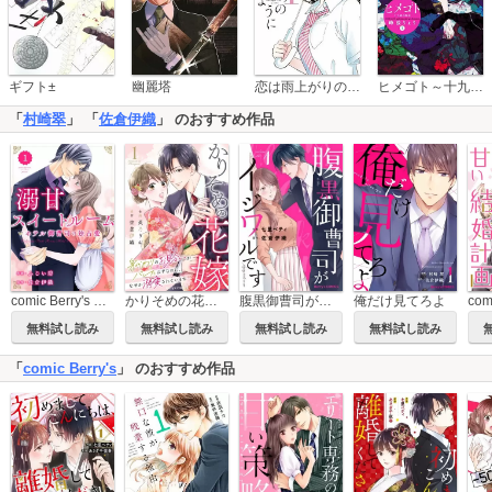
恋は雨上がりのように
ギフト±
幽麗塔
ヒメゴト～十九歳の制服～
「
村崎翠
」 「
佐倉伊織
」 のおすすめ作品
comic Berry's 溺甘スイートルーム ～ホテル御曹司の独占愛～
かりそめの花嫁～身代わりのお見合いがバレたはずなのに、なぜか溺愛されています～
腹黒御曹司がイジワルです
俺だけ見てろよ
無料試し読み
無料試し読み
無料試し読み
無料試し読み
「
comic Berry's
」 のおすすめ作品