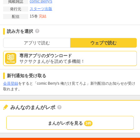
comic Berry's
掲載雑誌
スターツ出版
発行元
15巻
完結
配信
読み方を選択
アプリで読む
ウェブで読む
専用アプリのダウンロード
サクサクまんがを読めて多機能！
新刊通知を受け取る
会員登録
をすると「comic Berry's 俺だけ見てろよ」新刊配信のお知らせが受け
取れます。
みんなのまんがレポ
まんがレポを見る
3件