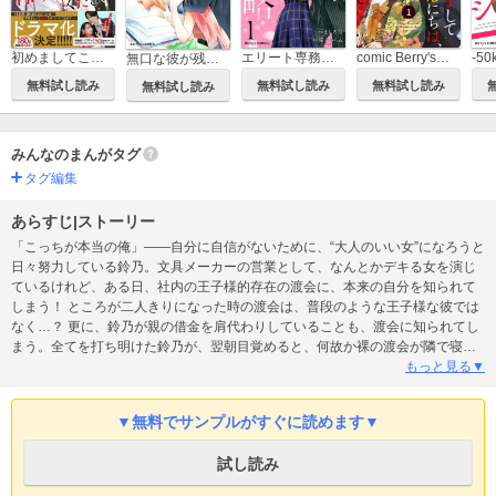
初めましてこんにちは、離婚してください
エリート専務の甘い策略
comic Berry's初めましてこんにちは、離婚してください
無口な彼が残業する理由
無料試し読み
無料試し読み
無料試し読み
無料試し読み
みんなのまんがタグ
タグ編集
あらすじ|ストーリー
「こっちが本当の俺」――自分に自信がないために、“大人のいい女”になろうと
日々努力している鈴乃。文具メーカーの営業として、なんとかデキる女を演じ
ているけれど、ある日、社内の王子様的存在の渡会に、本来の自分を知られて
しまう！ ところが二人きりになった時の渡会は、普段のような王子様な彼では
なく…？ 更に、鈴乃が親の借金を肩代わりしていることも、渡会に知られてし
まう。全てを打ち明けた鈴乃が、翌朝目覚めると、何故か裸の渡会が隣で寝て
いて…!? (この作品は電子コミック誌comic Berry's Vol.95に収録されています。
もっと見る▼
重複購入にご注意ください)
▼無料でサンプルがすぐに読めます▼
試し読み