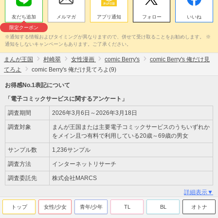
友だち追加
メルマガ
アプリ通知
フォロー
いいね
限定クーポン
※通知する情報およびタイミングが異なりますので、併せて受け取ることをお勧めします。 ※
通知をしないキャンペーンもあります。ご了承ください。
まんが王国
村崎翠
女性漫画
comic Berry's
comic Berry's 俺だけ見
てろよ
comic Berry's 俺だけ見てろよ(9)
お得感No.1表記について
「電子コミックサービスに関するアンケート」
調査期間
2026年3月6日～2026年3月18日
調査対象
まんが王国または主要電子コミックサービスのうちいずれか
をメイン且つ有料で利用している20歳～69歳の男女
サンプル数
1,236サンプル
調査方法
インターネットリサーチ
調査委託先
株式会社MARCS
詳細表示▼
トップ
女性/少女
青年/少年
TL
BL
オトナ