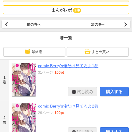
まんがレポ
3件
前の巻へ
次の巻へ
巻一覧
最終巻
まとめ買い
comic Berry’s俺だけ見てろよ1巻
31ページ
|
100pt
1
巻
試し読み
購入する
comic Berry’s俺だけ見てろよ2巻
29ページ
|
100pt
2
巻