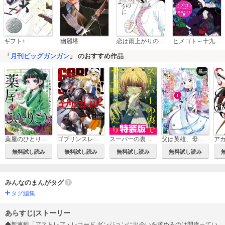
恋は雨上がりのように
ギフト±
幽麗塔
ヒメゴト～十九歳の制服～
「
月刊ビッグガンガン
」 のおすすめ作品
薬屋のひとりごと
ゴブリンスレイヤー
スーパーの裏でヤニ吸うふたり 特装版
父は英雄、母は精霊、娘の私は転生者。
無料試し読み
無料試し読み
無料試し読み
無料試し読み
みんなのまんがタグ
タグ編集
あらすじ|ストーリー
◆新連載「アストレア・レコード ダンジョンに出会いを求めるのは間違ってい