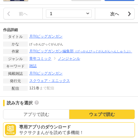
前へ
次へ
作品詳細
月刊ビッグガンガン
タイトル
かな
げっかんびっぐがんがん
月刊ビッグガンガン編集部
作家
（げっかんびっぐがんがんへんしゅうぶ）
青年コミック
ノンジャンル
ジャンル
雑誌
キーワード
月刊ビッグガンガン
掲載雑誌
スクウェア・エニックス
発行元
121巻
まで配信
配信
読み方を選択
アプリで読む
ウェブで読む
専用アプリのダウンロード
サクサクまんがを読めて多機能！