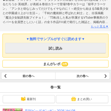
るだろうか 英雄譚」が表紙＆巻頭カラーで登場!!巻中カラーは「獄卒クラーケ
ン」「アンタと幼なじみってだけでもイヤなのに！～絶交から始まるS級美少女
との学園成り上がり生活～」「千剣の魔術師と呼ばれた剣士」と、出張掲載
「魔法少女勧誘失敗プイチョ！」「TS転生した私が所属するVTuber事務所のラ
イバーを全員堕としにいく話」の全５作品!!※紙で発行した雑誌と、掲載内容が
一部異なる場合がございます。特別付録はついておりません。またプレゼン
もっと見る▼
ト、アンケートなどへの応募はできません。※表紙は紙で発行した雑誌と同一
のものです。
▼無料でサンプルがすぐに読めます▼
試し読み
まんがレポ
0件
前の巻へ
次の巻へ
巻一覧
最新刊
まとめ買い
月刊ビッグガンガン 2026 Vol.08