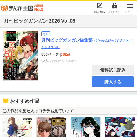
新規登録
ログイン
メニュー
月刊ビッグガンガン 2026 Vol.06
青年
月刊ビッグガンガン編集部
（げっかんびっぐがんがんへ
んしゅうぶ）
856ページ
|
682pt
62人
がお気に入り登録中
無料試し読み
購入する
おすすめ作品
この作品を見た人はコチラも見ています