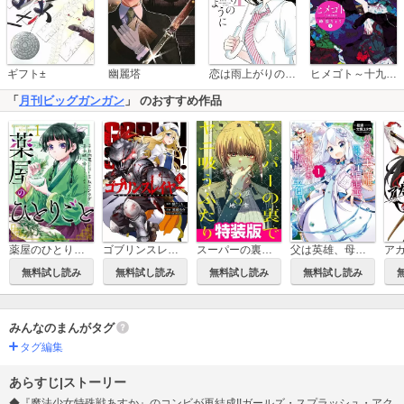
恋は雨上がりのように
ギフト±
幽麗塔
ヒメゴト～十九歳の制服～
「
月刊ビッグガンガン
」 のおすすめ作品
薬屋のひとりごと
ゴブリンスレイヤー
スーパーの裏でヤニ吸うふたり 特装版
父は英雄、母は精霊、娘の私は転生者。
無料試し読み
無料試し読み
無料試し読み
無料試し読み
みんなのまんがタグ
タグ編集
あらすじ|ストーリー
◆『魔法少女特殊戦あすか』のコンビが再結成!!ガールズ・スプラッシュ・アク