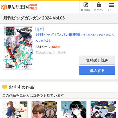
新規登録
ログイン
メニュー
月刊ビッグガンガン 2024 Vol.06
青年
月刊ビッグガンガン編集部
（げっかんびっぐがんがんへ
んしゅうぶ）
824ページ
|
664pt
62人
がお気に入り登録中
無料試し読み
購入する
おすすめ作品
この作品を見た人はコチラも見ています