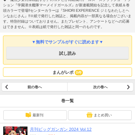
ション『学園潜水艦隊マーメイドガールズ』が新連載開始を記念して表紙＆巻
頭カラーで登場!!センターカラーは『SHIORI EXPERIENCE ジミなわたしとヘ
ンなおじさん』!!※紙で発行した雑誌と、掲載内容が一部異なる場合がございま
す。特別付録はついておりません。またプレゼント、アンケートなどへの応募
はできません。※表紙は紙で発行した雑誌と同一のものです。
▼無料でサンプルがすぐに読めます▼
試し読み
まんがレポ
0件
前の巻へ
次の巻へ
巻一覧
最新刊
まとめ買い
月刊ビッグガンガン 2024 Vol.12