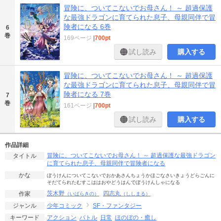
冒険に、ついてこないでお母さん！ ～ 超過保護
な最強ドラゴンに育てられた息子、母親同伴で冒
険者になる 6巻
6
巻
169ページ
|
700pt
試し読み
購入する
冒険に、ついてこないでお母さん！ ～ 超過保護
な最強ドラゴンに育てられた息子、母親同伴で冒
険者になる 7巻
7
巻
161ページ
|
700pt
試し読み
購入する
作品詳細
冒険に、ついてこないでお母さん！ ～ 超過保護な最強ドラゴン
タイトル
に育てられた息子、母親同伴で冒険者になる
かな
ぼうけんについてこないでおかあさんちょうかほごなさいきょうどらごんに
そだてられたむすこははおやどうはんでぼうけんしゃになる
茨木野
四志丸
作家
（いばらきの）
（ししまる）
少年コミック
SF・ファンタジー
ジャンル
アクション
バトル
日常
ほのぼの・癒し
キーワード