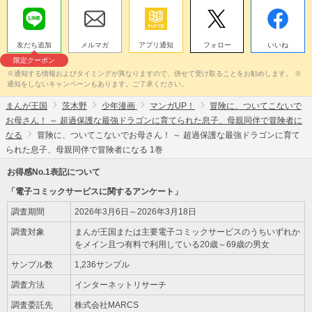
友だち追加
メルマガ
アプリ通知
フォロー
いいね
限定クーポン
※通知する情報およびタイミングが異なりますので、併せて受け取ることをお勧めします。 ※
通知をしないキャンペーンもあります。ご了承ください。
まんが王国
茨木野
少年漫画
マンガUP！
冒険に、ついてこないで
お母さん！ ～ 超過保護な最強ドラゴンに育てられた息子、母親同伴で冒険者に
なる
冒険に、ついてこないでお母さん！ ～ 超過保護な最強ドラゴンに育て
られた息子、母親同伴で冒険者になる 1巻
お得感No.1表記について
「電子コミックサービスに関するアンケート」
調査期間
2026年3月6日～2026年3月18日
調査対象
まんが王国または主要電子コミックサービスのうちいずれか
をメイン且つ有料で利用している20歳～69歳の男女
サンプル数
1,236サンプル
調査方法
インターネットリサーチ
調査委託先
株式会社MARCS