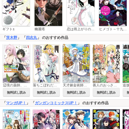
恋は雨上がりのように
ギフト±
幽麗塔
ヒメゴト～十九歳の制服～
「
茨木野
」 「
四志丸
」 のおすすめ作品
辺境の薬師、都でSランク冒険者となる～英雄村の少年がチート薬で無自覚無双～
落ちこぼれだった兄が実は最強 ～史上最強の勇者は転生し、学園で無自覚に無双する～
天才錬金術師は気ままに旅する
善人のおっさん、冒険者を引退して孤児院の先生になる エルフの嫁と獣人幼女たちと楽しく暮らしてます
無料試し読み
無料試し読み
無料試し読み
無料試し読み
「
マンガUP！
」 「
ガンガンコミックスUP！
」 のおすすめ作品