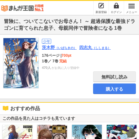
新規登録
ログイン
メニュー
冒険に、ついてこないでお母さん！ ～ 超過保護な最強ドラ
ゴンに育てられた息子、母親同伴で冒険者になる 1巻
少年
茨木野
四志丸
（いばらきの）
（ししまる）
176ページ
|
700pt
1巻
／ 7巻
完結
470人
がお気に入り登録中
無料試し読み
購入する
おすすめ作品
この作品を見た人はコチラも見ています