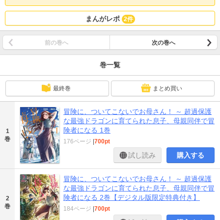
まんがレポ
2件
前の巻へ
次の巻へ
巻一覧
最終巻
まとめ買い
冒険に、ついてこないでお母さん！ ～ 超過保護
な最強ドラゴンに育てられた息子、母親同伴で冒
険者になる 1巻
1
巻
176ページ
|
700pt
試し読み
購入する
冒険に、ついてこないでお母さん！ ～ 超過保護
な最強ドラゴンに育てられた息子、母親同伴で冒
険者になる 2巻【デジタル版限定特典付き】
2
巻
184ページ
|
700pt