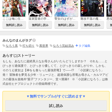
ここは俺に任せて先に行けと言ってから10年がたったら伝説になっていた。
落第賢者の学院無双 ～二度目の転生、Sランクチート魔術師冒険録～
聖女のはずが、どうやら乗っ取られました
難攻不落の魔王城へようこそ～デバフは不要と勇者パーティーを追い出された黒魔導士、魔王軍の最高幹部に迎えられる～
無料試し読み
無料試し読み
無料試し読み
無料試し読み
みんなのまんがタグ
なろう系
打ち切り
異世界
なろう完結済み
タグ編集
あらすじ|ストーリー
もしも、あなたに超絶美人なお母さんがいたらどうしますか？ それも……と
びっきり過保護で、とびっきり優しくて、とびっきりの寂しがりや。しかも、
そのうえ彼女は【神をも食らった最強邪竜】で――!? 「小説家になろう」
発！ 冒険者を夢見る少年・リュージと、超過保護な邪竜お母さん・カルマアビ
スの最強＆規格外“親子”ファンタジー、堂々開幕!! ※「小説家になろう」は株
式会社ヒナプロジェクトの登録商標です。
▼無料でサンプルがすぐに読めます▼
試し読み