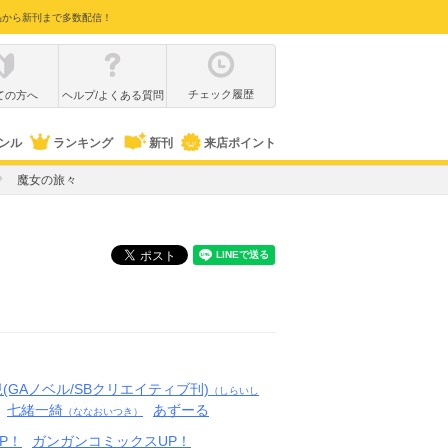
品から新刊まで多数配信！
チェック履歴
ての方へ
ヘルプ/よくある質問
ンル
ランキング
新刊
来店ポイント
魔女の旅々
(GAノベル/SBクリエイティブ刊)
（しらいし
七緒一綺
あずーる
（ななおいつき）
P！
ガンガンコミックスUP！