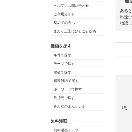
「魔
ヘルプ／お問い合わせ
ある
ご利用ガイド
出逢
物語…
初めての方へ
まんが王国にひとこと投稿
漫画を探す
条件で探す
テーマで探す
著者で探す
掲載雑誌で探す
キーワードで探す
発行元で探す
みんなのまんがレポ
1巻
無料漫画
無料漫画トップ