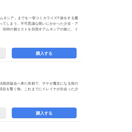
ネシア」までを一挙コミカライズ!! 旅をする魔
ってしまう、不可思議な呪いにかかった少女・ア
、信仰の都エストを目指すアムネシアの旅に、イ
購入する
法統括協会へ来た依頼で、サヤが魔女になる前の
現在を繋ぐ旅。これまでにイレイナが出会った少
購入する