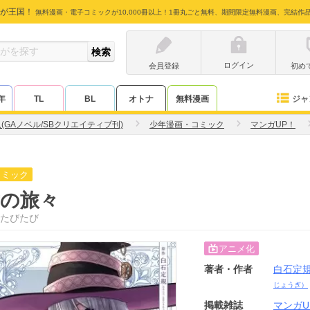
が王国！
無料漫画・電子コミックが10,000冊以上！1冊丸ごと無料、期間限定無料漫画、完結作
ログイン
会員登録
初め
ジャ
年
TL
BL
オトナ
無料漫画
(GAノベル/SBクリエイティブ刊)
少年漫画・コミック
マンガUP！
コミック
女の旅々
たびたび
アニメ化
著者・作者
白石定規
じょうぎ）
掲載雑誌
マンガU