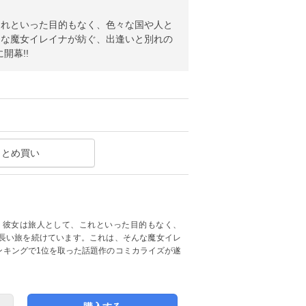
これといった目的もなく、色々な国や人と
んな魔女イレイナが紡ぐ、出逢いと別れの
開幕!!
まとめ買い
。彼女は旅人として、これといった目的もなく、
長い旅を続けています。これは、そんな魔女イレ
eランキングで1位を取った話題作のコミカライズが遂