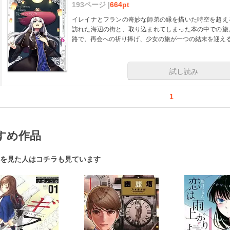
193ページ |
664pt
イレイナとフランの奇妙な師弟の縁を描いた時空を超え
訪れた海辺の街と、取り込まれてしまった本の中での旅
路で、再会への祈り捧げ、少女の旅が一つの結末を迎える
試し読み
1
すめ作品
を見た人はコチラも見ています