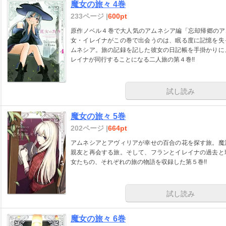
魔女の旅々 4巻
233ページ |
600pt
原作ノベル４巻で大人気のアムネシア編「忘却帰郷のアム
女・イレイナがこの巻で出会うのは、眠る度に記憶を失
ムネシア。旅の記録を記した彼女の日記帳を手掛かりに
レイナが同行することになる二人旅の第４巻!!
試し読み
魔女の旅々 5巻
202ページ |
664pt
アムネシアとアヴィリアが幸せの百合の花を探す旅。魔
親友と再会する旅。そして、フランとイレイナの過去と
女たちの、それぞれの旅の物語を収録した第５巻!!
試し読み
魔女の旅々 6巻