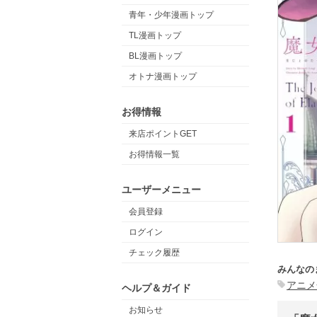
青年・少年漫画トップ
TL漫画トップ
BL漫画トップ
オトナ漫画トップ
お得情報
来店ポイントGET
お得情報一覧
ユーザーメニュー
会員登録
ログイン
チェック履歴
みんなの
アニメ
ヘルプ＆ガイド
お知らせ