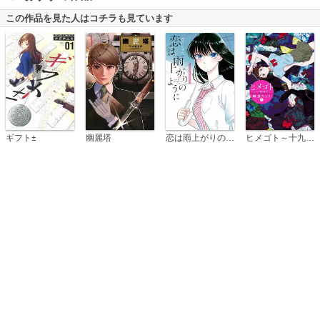
この作品を見た人はコチラも見ています
恋は雨上がりのように
ギフト±
幽麗塔
ヒメゴト～十九歳の制服～