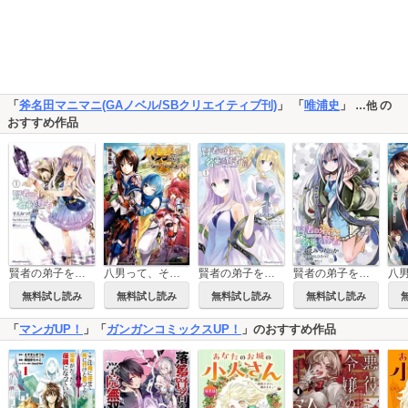
「
斧名田マニマニ(GAノベル/SBクリエイティブ刊)
」 「
唯浦史
」
の
…他
おすすめ作品
賢者の弟子を名乗る賢者 THE COMIC
八男って、それはないでしょう！
賢者の弟子を名乗る賢者外伝～ミラと素敵な召喚精霊たち～
賢者の弟子を名乗る賢者【単話版】
無料試し読み
無料試し読み
無料試し読み
無料試し読み
「
マンガUP！
」「
ガンガンコミックスUP！
」のおすすめ作品