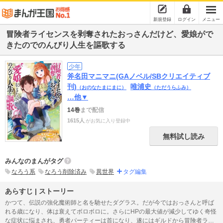
新規登録
ログイン
メニュー
冒険者ライセンスを剥奪されたおっさんだけど、愛娘がで
きたのでのんびり人生を謳歌する
少年
斧名田マニマニ(GAノベル/SBクリエイティブ
刊)
唯浦史
（おのなたまにまに）
（ただうらふみ）
…他▼
14巻
まで配信
1615人
がお気に入り登録中
無料試し読み
みんなのまんがタグ
なろう系
なろう削除済み
異世界
タグ編集
あらすじ | ストーリー
かつて、伝説の強化魔術師と名を馳せたダグラス。だが今ではおっさんと呼ば
れる歳になり、体は衰えてボロボロに。さらにHPの最大値が減少してゆく奇怪
な症状に悩まされ、勇者パーティーは首になり、遂にはギルドから冒険者ライ