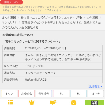
限定クーポン
※通知する情報およびタイミングが異なりますので、併せて受け取ることをお勧めします。 ※
通知をしないキャンペーンもあります。ご了承ください。
まんが王国
斧名田マニマニ(GAノベル/SBクリエイティブ刊)
少年漫画
マンガUP！
冒険者ライセンスを剥奪されたおっさんだけど、愛娘ができた
のでのんびり人生を謳歌する
お得感No.1表記について
「電子コミックサービスに関するアンケート」
調査期間
2026年3月6日～2026年3月18日
調査対象
まんが王国または主要電子コミックサービスのうちいずれか
をメイン且つ有料で利用している20歳～69歳の男女
サンプル数
1,236サンプル
調査方法
インターネットリサーチ
調査委託先
株式会社MARCS
詳細表示▼
トップ
女性/少女
青年/少年
TL
BL
オトナ