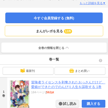
センスを剥奪される事態に…。こうして、一人当てのない旅をすることになっ
もっと詳細を見る▼
たダグラスが、放浪の途中、呪われた少女・ラビと遭遇します──…。二人の出
会いと旅が始まる第1巻!!
今すぐ会員登録する (無料)
まんがレポを見る
12件
全巻の情報を
閉じる
巻一覧
最新刊
まとめ買い
冒険者ライセンスを剥奪されたおっさんだけど、
愛娘ができたのでのんびり人生を謳歌する 1巻
1
184ページ
|
562pt
巻
試し読み
購入する