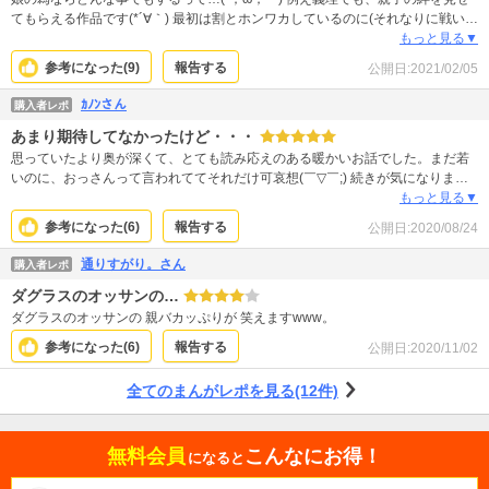
てもらえる作品です(*´∀｀) 最初は割とホンワカしているのに(それなりに戦いは
あります)、後半どんどん、え！なになに？どうなっちゃうの？って展開になっ
もっと見る▼
て行きます。 あたたかくて心がほっこりします(*^^*) 早く続きが読みたーい!!
参考になった(
9
)
報告する
公開日:
2021/02/05
ｶﾉﾝさん
購入者レポ
あまり期待してなかったけど・・・
思っていたより奥が深くて、とても読み応えのある暖かいお話でした。まだ若
いのに、おっさんって言われててそれだけ可哀想(￣▽￣;) 続きが気になりま
す！
もっと見る▼
参考になった(
6
)
報告する
公開日:
2020/08/24
通りすがり。さん
購入者レポ
ダグラスのオッサンの…
ダグラスのオッサンの 親バカッぷりが 笑えますwww。
参考になった(
6
)
報告する
公開日:
2020/11/02
全てのまんがレポを見る(12件)
無料会員
こんなにお得！
になると