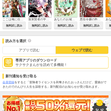
ここは俺に任せて先に行けと言ってから10年がたったら伝説になっていた。
落第賢者の学院無双 ～二度目の転生、Sランクチート魔術師冒険録～
あなたのお城の小人さん ～御飯下さい、働きますっ～（コミック）【分冊版】
悪役令嬢の矜持～婚約者を奪い取って義姉を追い出した私は、どうやら今から破滅するようです。～（コミック）
無料試し読み
無料試し読み
無料試し読み
無料試し読み
読み方を選択
アプリで読む
ウェブで読む
専用アプリのダウンロード
サクサクまんがを読めて多機能！
新刊通知を受け取る
会員登録
をすると「冒険者ライセンスを剥奪されたおっさんだけど、愛娘がで
きたのでのんびり人生を謳歌する」新刊配信のお知らせが受け取れます。