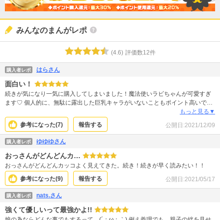
みんなのまんがレポ
(
4.6
)
評価数
12
件
はらさん
購入者レポ
面白い！
続きが気になり一気に購入してしまいました！魔法使いラビちゃんが可愛すぎ
ます♡ 個人的に、無駄に露出した巨乳キャラがいないこともポイント高いです
ね！
もっと見る▼
参考になった(
7
)
報告する
公開日:
2021/12/09
ゆゆゆさん
購入者レポ
おっさんがどんどんカ…
おっさんがどんどんカッコよく見えてきた。続き！続きが早く読みたい！！
参考になった(
9
)
報告する
公開日:
2021/05/17
nats.さん
購入者レポ
強くて優しいって最強かよ!!
娘の為ならどんな事でもするって…(´；ω；｀) 例え義理でも、親子の絆を見せ