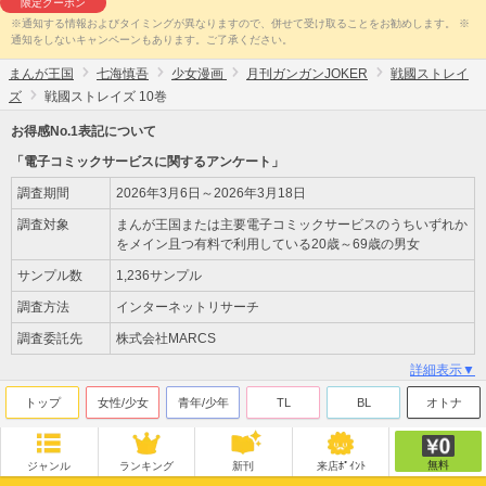
限定クーポン
※通知する情報およびタイミングが異なりますので、併せて受け取ることをお勧めします。 ※
通知をしないキャンペーンもあります。ご了承ください。
まんが王国
七海慎吾
少女漫画
月刊ガンガンJOKER
戦國ストレイ
ズ
戦國ストレイズ 10巻
お得感No.1表記について
「電子コミックサービスに関するアンケート」
調査期間
2026年3月6日～2026年3月18日
調査対象
まんが王国または主要電子コミックサービスのうちいずれか
をメイン且つ有料で利用している20歳～69歳の男女
サンプル数
1,236サンプル
調査方法
インターネットリサーチ
調査委託先
株式会社MARCS
詳細表示▼
トップ
女性/少女
青年/少年
TL
BL
オトナ
無料
ジャンル
ランキング
新刊
来店ﾎﾟｲﾝﾄ