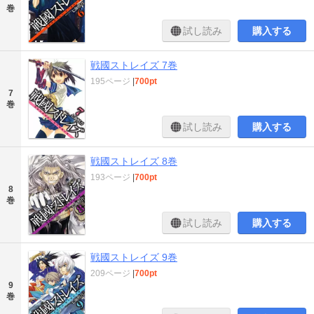
巻
試し読み
購入する
戦國ストレイズ 7巻
195ページ
|
700pt
7
巻
試し読み
購入する
戦國ストレイズ 8巻
193ページ
|
700pt
8
巻
試し読み
購入する
戦國ストレイズ 9巻
209ページ
|
700pt
9
巻