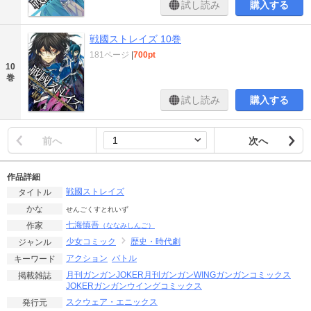
試し読み
購入する
戦國ストレイズ 10巻
181ページ
|
700pt
10
巻
試し読み
購入する
前へ
次へ
作品詳細
戦國ストレイズ
タイトル
かな
せんごくすとれいず
七海慎吾
作家
（ななみしんご）
少女コミック
歴史・時代劇
ジャンル
アクション
バトル
キーワード
月刊ガンガンJOKER
月刊ガンガンWING
ガンガンコミックス
掲載雑誌
JOKER
ガンガンウイングコミックス
スクウェア・エニックス
発行元