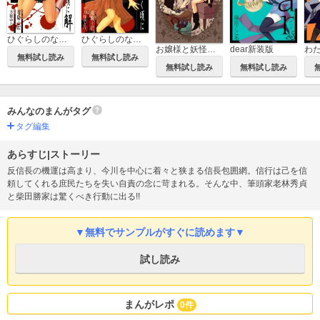
ひぐらしのなく頃に解 目明し編
ひぐらしのなく頃に 綿流し編
お嬢様と妖怪執事 ―藤原ここあ短編集―
dear新装版
無料試し読み
無料試し読み
無料試し読み
無料試し読み
みんなのまんがタグ
タグ編集
あらすじ|ストーリー
反信長の機運は高まり、今川を中心に着々と狭まる信長包囲網。信行は己を信
頼してくれる庶民たちを失い自責の念に苛まれる。そんな中、筆頭家老林秀貞
と柴田勝家は驚くべき行動に出る!!
▼無料でサンプルがすぐに読めます▼
試し読み
まんがレポ
0件