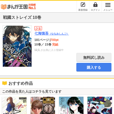
新規登録
ログイン
メニュー
戦國ストレイズ 10巻
少女
七海慎吾
（ななみしんご）
181ページ
|
700pt
10巻
／ 15巻
完結
12人
がお気に入り登録中
無料試し読み
購入する
おすすめ作品
この作品を見た人はコチラも見ています