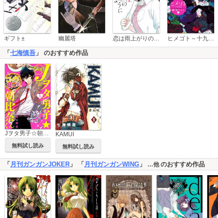
恋は雨上がりのように
ギフト±
幽麗塔
ヒメゴト～十九歳の制服～
「
七海慎吾
」 のおすすめ作品
Jヲタ男子☆朝比奈くん
KAMUI
無料試し読み
無料試し読み
「
月刊ガンガンJOKER
」 「
月刊ガンガンWING
」
のおすすめ作品
…他