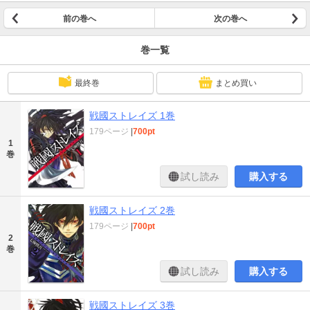
前の巻へ
次の巻へ
巻一覧
最終巻
まとめ買い
戦國ストレイズ 1巻
179ページ
|
700pt
1
巻
試し読み
購入する
戦國ストレイズ 2巻
179ページ
|
700pt
2
巻
試し読み
購入する
戦國ストレイズ 3巻