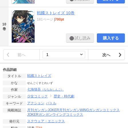
戦國ストレイズ 10巻
181ページ
|
700pt
10
巻
試し読み
購入する
前へ
次へ
作品詳細
戦國ストレイズ
タイトル
かな
せんごくすとれいず
七海慎吾
作家
（ななみしんご）
少女コミック
歴史・時代劇
ジャンル
アクション
バトル
キーワード
月刊ガンガンJOKER
月刊ガンガンWING
ガンガンコミックス
掲載雑誌
JOKER
ガンガンウイングコミックス
スクウェア・エニックス
発行元