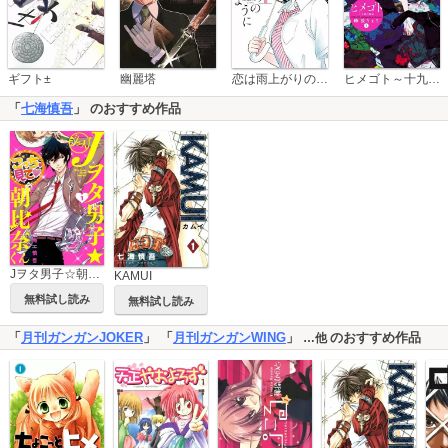
恋は雨上がりのように
ギフト±
幽麗塔
ヒメゴト～十九歳の制服～
「
七海慎吾
」 のおすすめ作品
Jヲタ男子☆朝比奈くん
KAMUI
無料試し読み
無料試し読み
「
月刊ガンガンJOKER
」 「
月刊ガンガンWING
」
のおすすめ作品
…他