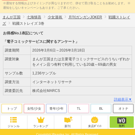
※通知する情報およびタイミングが異なりますので、併せて受け取ることをお勧めします。 ※
通知をしないキャンペーンもあります。ご了承ください。
まんが王国
七海慎吾
少女漫画
月刊ガンガンJOKER
戦國ストレイ
ズ
戦國ストレイズ 3巻
お得感No.1表記について
「電子コミックサービスに関するアンケート」
調査期間
2026年3月6日～2026年3月18日
調査対象
まんが王国または主要電子コミックサービスのうちいずれか
をメイン且つ有料で利用している20歳～69歳の男女
サンプル数
1,236サンプル
調査方法
インターネットリサーチ
調査委託先
株式会社MARCS
詳細表示▼
トップ
女性/少女
青年/少年
TL
BL
オトナ
無料
ジャンル
ランキング
新刊
来店ﾎﾟｲﾝﾄ
Copyright(c)Beaglee Inc. All Rights Reserved.