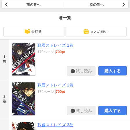
前の巻へ
次の巻へ
巻一覧
最終巻
まとめ買い
戦國ストレイズ 1巻
179ページ
|
700pt
1
巻
試し読み
購入する
戦國ストレイズ 2巻
179ページ
|
700pt
2
巻
試し読み
購入する
戦國ストレイズ 3巻