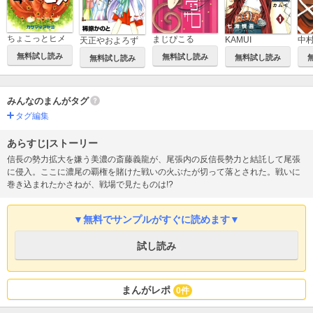
ちょこっとヒメ
まじぴこる
KAMUI
中
天正やおよろず
無料試し読み
無料試し読み
無料試し読み
無料試し読み
みんなのまんがタグ
タグ編集
あらすじ|ストーリー
信長の勢力拡大を嫌う美濃の斎藤義龍が、尾張内の反信長勢力と結託して尾張
に侵入。ここに濃尾の覇権を賭けた戦いの火ぶたが切って落とされた。戦いに
巻き込まれたかさねが、戦場で見たものは!?
▼無料でサンプルがすぐに読めます▼
試し読み
まんがレポ
0件