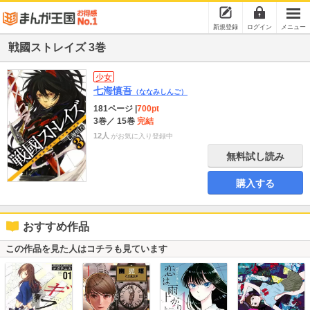
新規登録
ログイン
メニュー
戦國ストレイズ 3巻
少女
七海慎吾
（ななみしんご）
181ページ
|
700pt
3巻
／ 15巻
完結
12人
がお気に入り登録中
無料試し読み
購入する
おすすめ作品
この作品を見た人はコチラも見ています