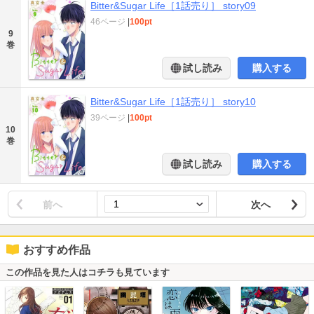
Bitter&Sugar Life［1話売り］ story09
46ページ
|
100pt
9
巻
試し読み
購入する
Bitter&Sugar Life［1話売り］ story10
39ページ
|
100pt
10
巻
試し読み
購入する
前へ
次へ
おすすめ作品
この作品を見た人はコチラも見ています