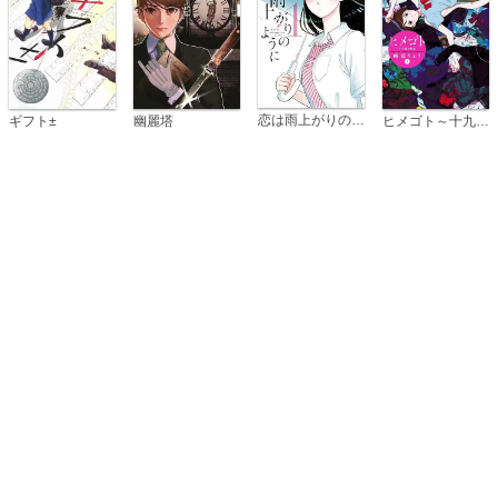
恋は雨上がりのように
ギフト±
幽麗塔
ヒメゴト～十九歳の制服～