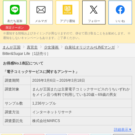
友だち追加
メルマガ
アプリ通知
フォロー
いいね
限定クーポン
※通知する情報およびタイミングが異なりますので、併せて受け取ることをお勧めします。 ※
通知をしないキャンペーンもあります。ご了承ください。
まんが王国
真宮圭
少女漫画
白泉社オリジナル×LINEマンガ
Bitter&Sugar Life［1話売り］
お得感No.1表記について
「電子コミックサービスに関するアンケート」
調査期間
2026年3月6日～2026年3月18日
調査対象
まんが王国または主要電子コミックサービスのうちいずれか
をメイン且つ有料で利用している20歳～69歳の男女
サンプル数
1,236サンプル
調査方法
インターネットリサーチ
調査委託先
株式会社MARCS
詳細表示▼