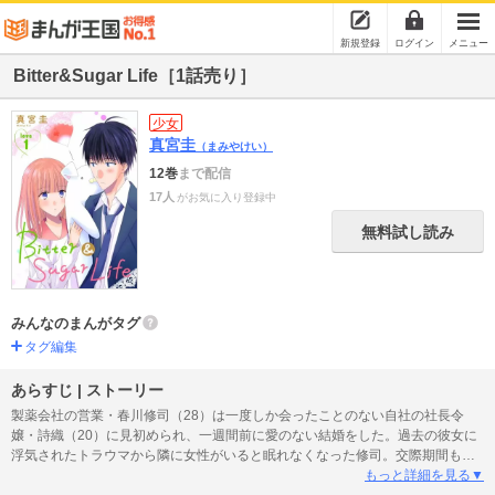
新規登録
ログイン
メニュー
Bitter&Sugar Life［1話売り］
少女
真宮圭
（まみやけい）
12巻
まで配信
17人
がお気に入り登録中
無料試し読み
みんなのまんがタグ
タグ編集
あらすじ | ストーリー
製薬会社の営業・春川修司（28）は一度しか会ったことのない自社の社長令
嬢・詩織（20）に見初められ、一週間前に愛のない結婚をした。過去の彼女に
浮気されたトラウマから隣に女性がいると眠れなくなった修司。交際期間も無
く、お互いの事をよく知らない生活が始まり、同じベッドで寝ることもない
もっと詳細を見る▼