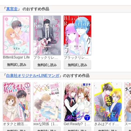
「
真宮圭
」 のおすすめ作品
Bitter&Sugar Life
ブラックリレーション［ばら売り］
ブラックリレーション
無料試し読み
無料試し読み
無料試し読み
「
白泉社オリジナル×LINEマンガ
」のおすすめ作品
オタクと婚活するなんて
xxxな関係［1話売り］
Get Ready?［1話売り］
きみはアイドル［1話売り］