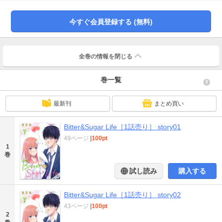
が、詩織はいつも笑顔で犬がご主人様に懐くように「好き」と修司に伝え
て…！？（４７P）
今すぐ会員登録する (無料)
全巻の情報を
閉じる
巻一覧
最新刊
まとめ買い
Bitter&Sugar Life［1話売り］ story01
49ページ
|
100pt
1
巻
試し読み
購入する
Bitter&Sugar Life［1話売り］ story02
43ページ
|
100pt
2