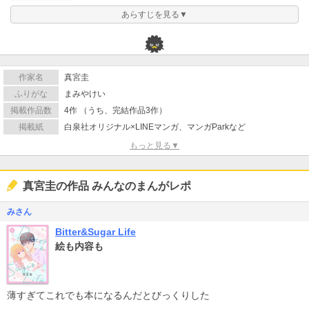
あらすじを見る▼
作家名
真宮圭
ふりがな
まみやけい
掲載作品数
4作 （うち、完結作品3作）
掲載紙
白泉社オリジナル×LINEマンガ、マンガParkなど
もっと見る▼
真宮圭の作品 みんなのまんがレポ
みさん
Bitter&Sugar Life
絵も内容も
薄すぎてこれでも本になるんだとびっくりした