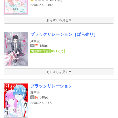
1.0
（1件）
お気に入り：19人
あらすじを見る▼
ブラックリレーション［ばら売り］
真宮圭
完
150pt
巻
3冊無料増量
8/21まで
あらすじを見る▼
ブラックリレーション
真宮圭
完
540pt
巻
お気に入り：3人