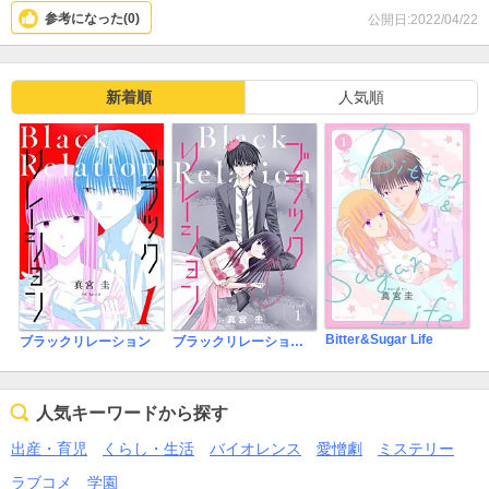
参考になった(
0
)
公開日:2022/04/22
新着順
人気順
Bitter&Sugar Life
ブラックリレーション
ブラックリレーション［ばら売り］
人気キーワードから探す
出産・育児
くらし・生活
バイオレンス
愛憎劇
ミステリー
ラブコメ
学園