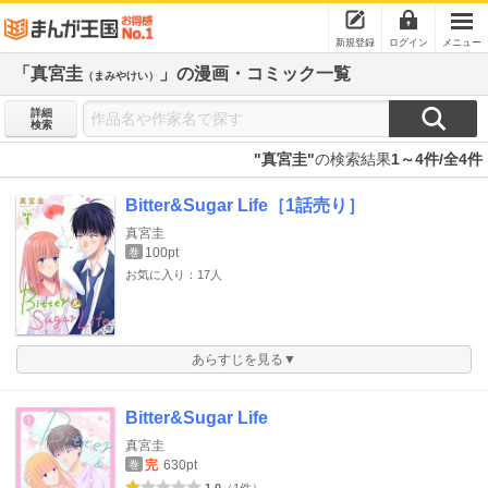
新規登録
ログイン
メニュー
「真宮圭
」の漫画・コミック一覧
（まみやけい）
詳細
検索
"真宮圭"
の検索結果
1～4件/全4件
Bitter&Sugar Life［1話売り］
真宮圭
100pt
巻
お気に入り：17人
あらすじを見る▼
Bitter&Sugar Life
真宮圭
完
630pt
巻