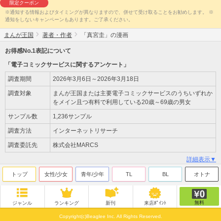
限定クーポン
※通知する情報およびタイミングが異なりますので、併せて受け取ることをお勧めします。 ※
通知をしないキャンペーンもあります。ご了承ください。
まんが王国
著者・作者
「真宮圭」の漫画
お得感No.1表記について
「電子コミックサービスに関するアンケート」
調査期間
2026年3月6日～2026年3月18日
調査対象
まんが王国または主要電子コミックサービスのうちいずれか
をメイン且つ有料で利用している20歳～69歳の男女
サンプル数
1,236サンプル
調査方法
インターネットリサーチ
調査委託先
株式会社MARCS
詳細表示▼
トップ
女性/少女
青年/少年
TL
BL
オトナ
無料
ジャンル
ランキング
新刊
来店ﾎﾟｲﾝﾄ
Copyright(c)Beaglee Inc. All Rights Reserved.