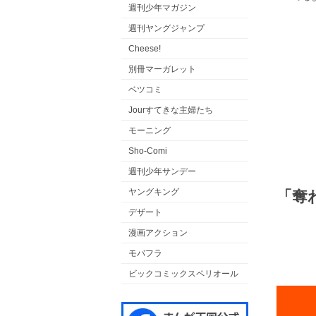
週刊少年マガジン
週刊ヤングジャンプ
Cheese!
別冊マーガレット
ベツコミ
Jourすてきな主婦たち
モーニング
Sho-Comi
週刊少年サンデー
ヤングキング
「奪
デザート
漫画アクション
モバフラ
ビックコミックスペリオール