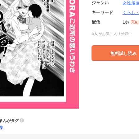
ジャンル
女性漫
キーワード
くらし
配信
1巻
完
5人
がお気に入り登録中
無料試し読み
まんがタグ
集