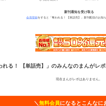
新刊通知を受け取る
会員登録
をすると「奪われる！ 【単話売】」新刊配信のお知
われる！ 【単話売】」のみんなのまんがレ
現在まんがレポはありません。
＼
無料会員
になるとこんなに