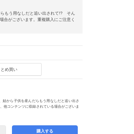
らもう用なしだと追い出されて!? そん
る場合がございます。重複購入にご注意く
まとめ買い
、姑から子供を産んだらもう用なしだと追い出さ
品は、他コンテンツに収録されている場合がございま
購入する