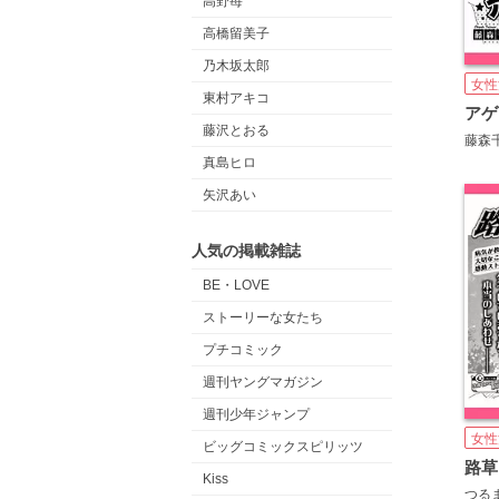
高野苺
高橋留美子
乃木坂太郎
女性
東村アキコ
藤沢とおる
藤森
真島ヒロ
矢沢あい
人気の掲載雑誌
BE・LOVE
ストーリーな女たち
プチコミック
週刊ヤングマガジン
週刊少年ジャンプ
女性
ビッグコミックスピリッツ
路草
Kiss
つる