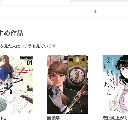
1
すめ作品
を見た人はコチラも見ています
ト±
幽麗塔