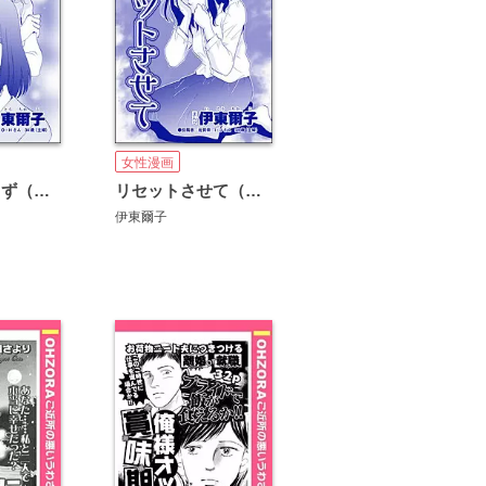
女性漫画
身のほど知らず（単話版）＜私、モテるんです ～デブス母、イケメン保育士にロックオン～＞
リセットさせて（単話版）＜【見た目偏差値38】女がパパ活はじめました＞
伊東爾子