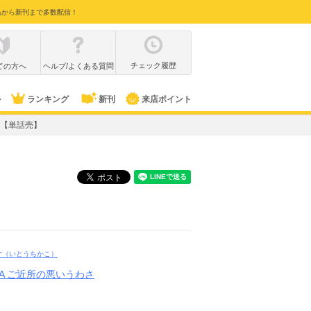
品から新刊まで多数配信！
チェック履歴
ての方へ
ヘルプ/よくある質問
ル
ランキング
新刊
来店ポイント
 【単話売】
子
（いとうちかこ）
RA ご近所の悪いうわさ