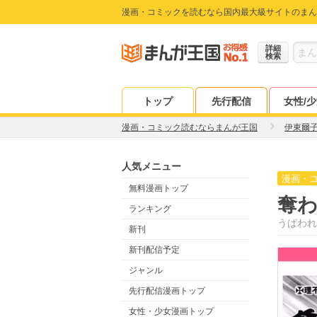
漫画・コミックを読むなら国内最大級サイトのまん
詳細
検索
トップ
先行配信
女性/
漫画・コミック読むならまんが王国
伊東爾
人気メニュー
漫画・
無料漫画トップ
奪わ
ランキング
うばわれ
新刊
新刊配信予定
ジャンル
先行配信漫画トップ
女性・少女漫画トップ