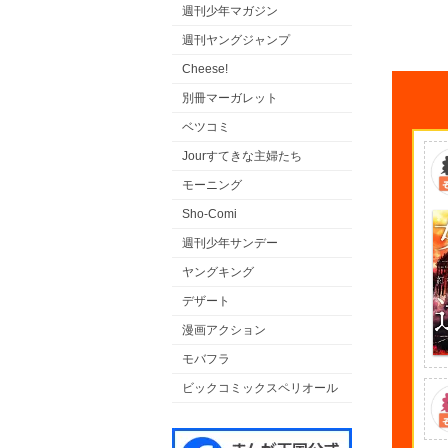
週刊少年マガジン
週刊ヤングジャンプ
Cheese!
別冊マーガレット
ベツコミ
Jourすてきな主婦たち
モーニング
Sho-Comi
週刊少年サンデー
ヤングキング
デザート
漫画アクション
モバフラ
ビックコミックスペリオール