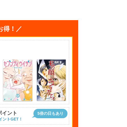
お得！／
ポイント
5倍の日もあり
イントGET！