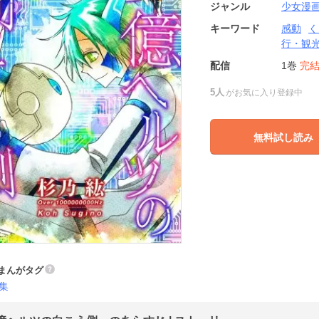
ジャンル
少女漫
キーワード
感動
く
行・観
配信
1巻
完
5人
がお気に入り登録中
無料試し読み
まんがタグ
集