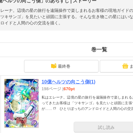
0億ヘルツの向こう側」のあらすじ | ストーリー
エレーナ。辺境の星の旅行を遠隔操作で楽しまれるお客様の現地ガイド
ツキサンゴ」を見たいと頑固に主張する。そんな生き物この星にはいない
ドロイドと人間の心の交流を描く。
巻一覧
最終巻
10億ヘルツの向こう側(1)
198ページ |
670pt
私はエレーナ。辺境の星の旅行を遠隔操作で楽しまれる
ってきたお客様は「ツキサンゴ」を見たいと頑固に主張
が…… !? ひとりぼっちのアンドロイドと人間の心の交
試し読み