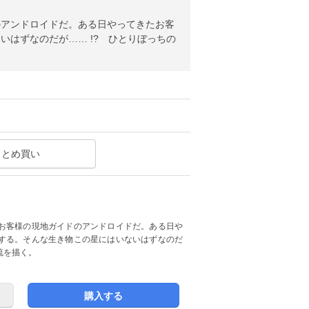
のアンドロイドだ。ある日やってきたお客
はずなのだが…… !? ひとりぼっちの
まとめ買い
お客様の現地ガイドのアンドロイドだ。ある日や
する。そんな生き物この星にはいないはずなのだ
流を描く。
購入する