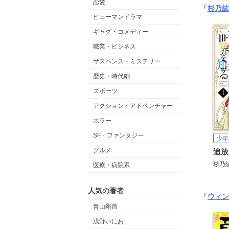
恋愛
「
杉乃紘
ヒューマンドラマ
ギャグ・コメディー
職業・ビジネス
サスペンス・ミステリー
歴史・時代劇
スポーツ
アクション・アドベンチャー
ホラー
SF・ファンタジー
少年
グルメ
杉乃
医療・病院系
人気の著者
「
ウィン
青山剛昌
浅野いにお