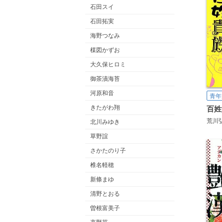
石田スイ
石田拓実
海野つなみ
楳図かずお
大久保ヒロミ
御茶漬海苔
河原和音
青年
きたがわ翔
百姓
荒川
北川みゆき
草野誼
さかたのり子
椎名軽穂
新條まゆ
清野とおる
曽根富美子