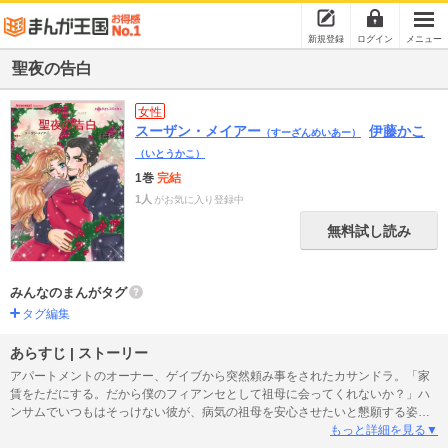
新規登録
ログイン
メニュー
聖夜の告白
女性
スーザン・メイアー
伊藤かこ
（すーざんめいあー）
（いとうかこ）
1巻
完結
1人
がお気に入り登録中
無料試し読み
みんなのまんがタグ
タグ編集
あらすじ | ストーリー
アパートメントのオーナー、ゲイブから突然頼み事をされたカサンドラ。「家
賃をただにする。だから僕のフィアンセとして祖母に会ってくれないか？」ハ
ンサムでいつもはそっけない彼が、病気の祖母を安心させたいと懇願する姿
に、彼女はつい承諾してしまう。でも、どうしよう。私には生後まもない娘が
もっと詳細を見る▼