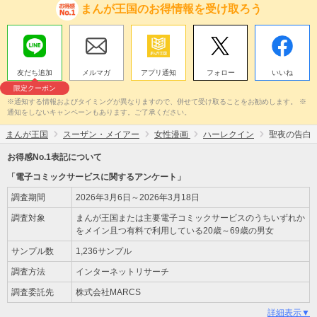
まんが王国のお得情報を受け取ろう
友だち追加
メルマガ
アプリ通知
フォロー
いいね
限定クーポン
※通知する情報およびタイミングが異なりますので、併せて受け取ることをお勧めします。 ※
通知をしないキャンペーンもあります。ご了承ください。
まんが王国
スーザン・メイアー
女性漫画
ハーレクイン
聖夜の告白
お得感No.1表記について
「電子コミックサービスに関するアンケート」
調査期間
2026年3月6日～2026年3月18日
調査対象
まんが王国または主要電子コミックサービスのうちいずれか
をメイン且つ有料で利用している20歳～69歳の男女
サンプル数
1,236サンプル
調査方法
インターネットリサーチ
調査委託先
株式会社MARCS
詳細表示▼