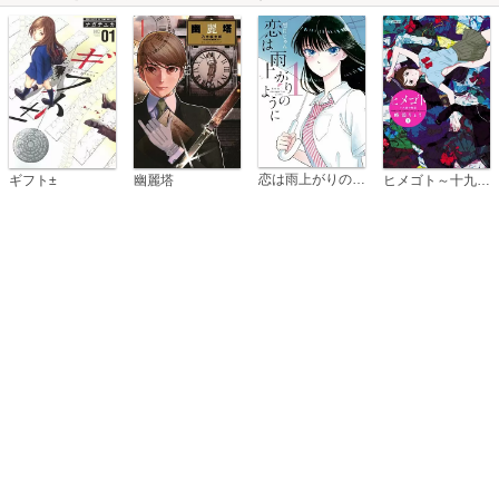
恋は雨上がりのように
ギフト±
幽麗塔
ヒメゴト～十九歳の制服～