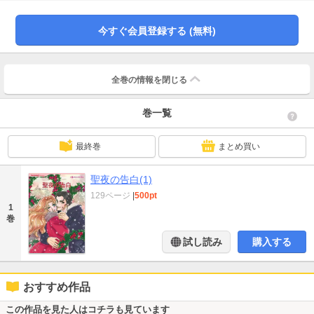
いるのに！ そして迎えた当日、カサンドラは娘をつれて待ち合わせ場所に向
かった。まさか彼の祖母が、赤ちゃんをふたりの子だと勘違いするとは思わず
に。
今すぐ会員登録する (無料)
全巻の情報を
閉じる
巻一覧
最終巻
まとめ買い
聖夜の告白(1)
129ページ
|
500pt
1
巻
試し読み
購入する
おすすめ作品
この作品を見た人はコチラも見ています