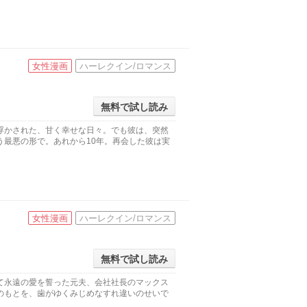
女性漫画
ハーレクイン/ロマンス
無料で試し読み
浮かされた、甘く幸せな日々。でも彼は、突然
う最悪の形で。あれから10年。再会した彼は実
女性漫画
ハーレクイン/ロマンス
無料で試し読み
て永遠の愛を誓った元夫、会社社長のマックス
のもとを、歯がゆくみじめなすれ違いのせいで