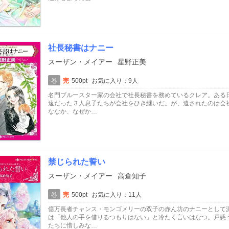
社長秘書はナニー
スーザン・メイアー
星野正美
巻
完
500pt
お気に入り：9人
名門ブルースター家の会社で社長秘書を務めているクレア。ある
遠だった３人息子たちが会社をひき継いだ。が、遺されたのは会
ななか、なぜか…
禁じられた誓い
スーザン・メイアー
高倉知子
巻
完
500pt
お気に入り：11人
億万長者チャンス・モンゴメリーの双子の赤ん坊のナニーとして
は「他人の手を借りるつもりはない」と冷たく言いはなつ。戸惑
たちに惜しみな…