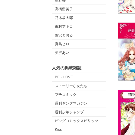
高野苺
高橋留美子
乃木坂太郎
東村アキコ
藤沢とおる
真島ヒロ
矢沢あい
人気の掲載雑誌
BE・LOVE
ストーリーな女たち
プチコミック
週刊ヤングマガジン
週刊少年ジャンプ
ビッグコミックスピリッツ
Kiss