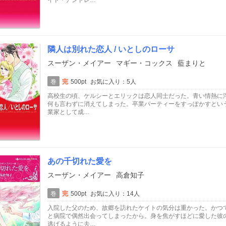
イド・アンドレ…
隣人は別れた恋人 / いとしのローサ
スーザン・メイアー
マギー・コックス
藍まりと
巻
完
500pt
お気に入り：5人
高校生の頃、ケルシーとエリックは恋人同士だった。青い情熱に
何も言わずに消えてしまった。卒業パーティーをすっぽかすとい
業家として成…
あの千切れた愛を
スーザン・メイアー
高倉知子
巻
完
500pt
お気に入り：14人
入院した父のため、故郷を訪れたケイトの気分は重かった。かつ
と病院で偶然出会ってしまったから。身を焦がすほどに愛した彼
逃げるように去…