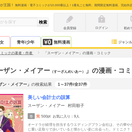
が王国！
無料漫画・電子コミックが10,000冊以上！1冊丸ごと無料、期間限定無料漫画、完結作
ログイン
会員登録
初め
少女
青年/少年
無料漫画
ジャン
コミックの著者・作者
「スーザン・メイアー」の漫画・コミック
ーザン・メイアー
」の漫画・コミ
（すーざんめいあー）
ザン・メイアー」
の検索結果
1～37件/全37件
美しい会計士の誤算
スーザン・メイアー
村田順子
巻
完
500pt
お気に入り：9人
オードラが経理を担当するウエディングプラン会社は、その華や
じ重い足取りで歩いていると懐かしい姿に出会った。ドミニク？