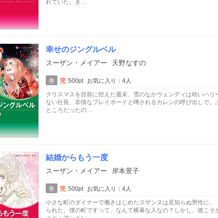
れていた。き…
幸せのジングルベル
スーザン・メイアー
天野なすの
巻
完
500pt
お気に入り：4人
クリスマスを目前に控えた週末、雪のなかウェンディは幼いハリ
ない社長、非情なプレイボーイと噂されるカレンの呼び出しで。
ところだったの…
結婚からもう一度
スーザン・メイアー
岸本景子
巻
完
500pt
お気に入り：4人
小さな町のダイナーで働きはじめたスザンヌは見知らぬ男性に、
られた。僕の町ですって、なんて横暴な人なの？しかし、彼こそ