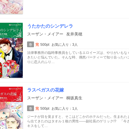
うたかたのシンデレラ
スーザン・メイアー
友井美穂
巻
完
500pt
お気に入り：3人
法律事務所の臨時事務員をしているエロイーズは、やりがいもな
きたいと悩んでいた。そんな時、偶然パーティーで知り合ったハ
りに恋人のふり…
ラスベガスの花嫁
スーザン・メイアー
桐坂真生
巻
完
500pt
お気に入り：1人
ジーナが目を覚ますと、そこはどこかのホテルだった。生まれた
ら出てきたのはタオル１枚の男性――副社長のゲリック!? 「今
キスをして…