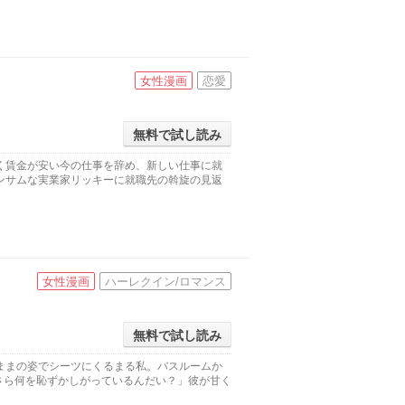
女性漫画
恋愛
無料で試し読み
く賃金が安い今の仕事を辞め、新しい仕事に就
ンサムな実業家リッキーに就職先の斡旋の見返
女性漫画
ハーレクイン/ロマンス
無料で試し読み
ままの姿でシーツにくるまる私。バスルームか
さら何を恥ずかしがっているんだい？」彼が甘く