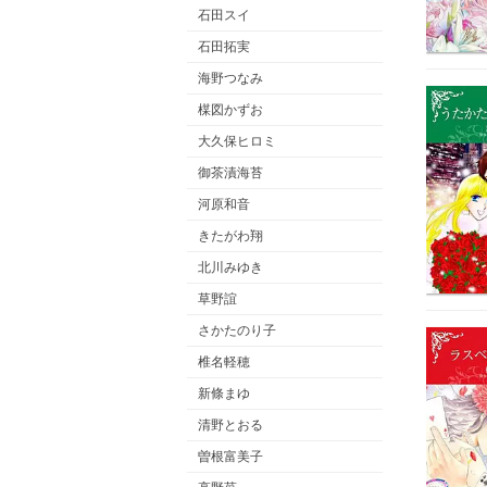
石田スイ
石田拓実
海野つなみ
楳図かずお
大久保ヒロミ
御茶漬海苔
河原和音
きたがわ翔
北川みゆき
草野誼
さかたのり子
椎名軽穂
新條まゆ
清野とおる
曽根富美子