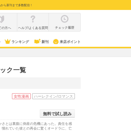
品から新刊まで多数配信！
チェック履歴
ての方へ
ヘルプ/よくある質問
ル
ランキング
新刊
来店ポイント
ック一覧
女性漫画
ハーレクイン/ロマンス
無料で試し読み
かさとは裏腹に倒産の危機にあった。責任を感
 憧れていた彼との再会に驚くオードラに、亡