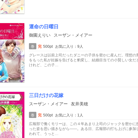
運命の日曜日
御園えりい
スーザン・メイアー
巻
完
500pt
お気に入り：9人
グレースは以前上司だったダニーの子供を密かに産んだ。理想の
をもった私が妊娠を告げると豹変し、結婚目当ての小賢しい女だ
けれど、この子…
三日だけの花嫁
スーザン・メイアー
友井美穂
巻
完
500pt
お気に入り：1人
広報部で働くモリーは、この４年あまり上司のジャックを密かに
った姿を思い描きながら――。ある日、広報部の打ち上げに参加
われて、うっと…