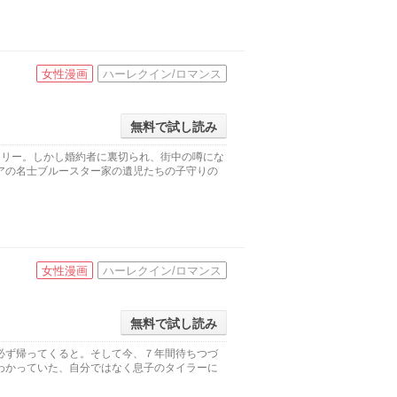
女性漫画
ハーレクイン/ロマンス
無料で試し読み
リリー。しかし婚約者に裏切られ、街中の噂にな
アの名士ブルースター家の遺児たちの子守りの
女性漫画
ハーレクイン/ロマンス
無料で試し読み
必ず帰ってくると。そして今、７年間待ちつづ
わかっていた、自分ではなく息子のタイラーに