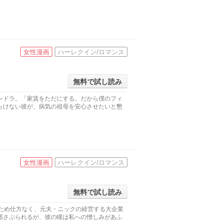
女性漫画
ハーレクイン/ロマンス
無料で試し読み
ンドラ。「家賃をただにする。だから僕のフィ
っけない彼が、病気の祖母を安心させたいと懇
女性漫画
ハーレクイン/ロマンス
無料で試し読み
くため仕方なく、元夫・ニックの経営する大企業
揺さぶられるが、彼の瞳は私への憎しみがあふ