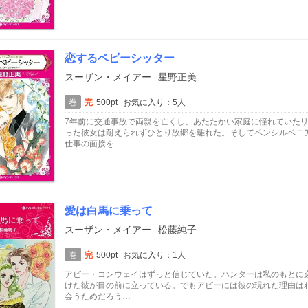
恋するベビーシッター
スーザン・メイアー
星野正美
巻
完
500pt
お気に入り：5人
7年前に交通事故で両親を亡くし、あたたかい家庭に憧れていた
った彼女は耐えられずひとり故郷を離れた。そしてペンシルベニ
仕事の面接を…
愛は白馬に乗って
スーザン・メイアー
松藤純子
巻
完
500pt
お気に入り：1人
アビー・コンウェイはずっと信じていた。ハンターは私のもとに
けた彼が目の前に立っている。でもアビーには彼の現れた理由は
会うためだろう…