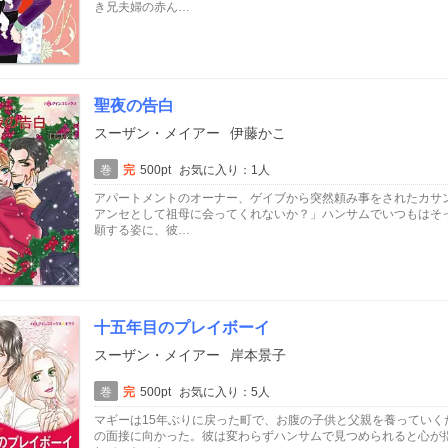
き兄夫婦の赤ん…
聖夜の告白
スーザン・メイアー
伊藤かこ
巻
完
500pt
お気に入り：1人
アパートメントのオーナー、ゲイブから突然頼み事をされたカサ
アンセとして祖母に会ってくれないか？」ハンサムでいつもはそ
願する姿に、彼…
十五年目のプレイボーイ
スーザン・メイアー
岸本景子
巻
完
500pt
お気に入り：5人
マギーは15年ぶりに戻った町で、お腹の子供と父親を養ってい
の面接に向かった。彼は変わらずハンサムで見つめられると心が