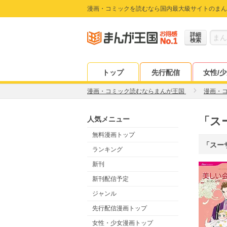
漫画・コミックを読むなら国内最大級サイトのまん
詳細
検索
トップ
先行配信
女性/
漫画・コミック読むならまんが王国
漫画・
人気メニュー
「ス
無料漫画トップ
「スー
ランキング
新刊
新刊配信予定
ジャンル
先行配信漫画トップ
女性・少女漫画トップ