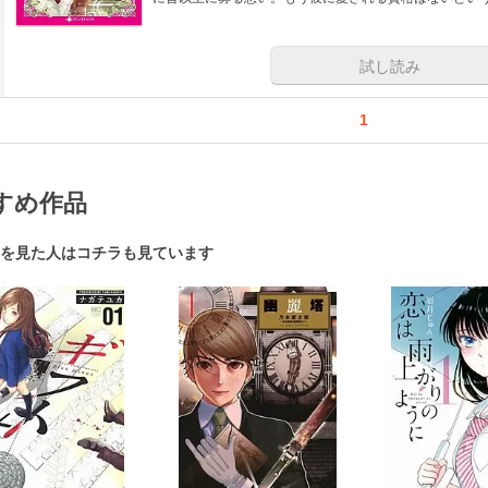
試し読み
1
すめ作品
を見た人はコチラも見ています