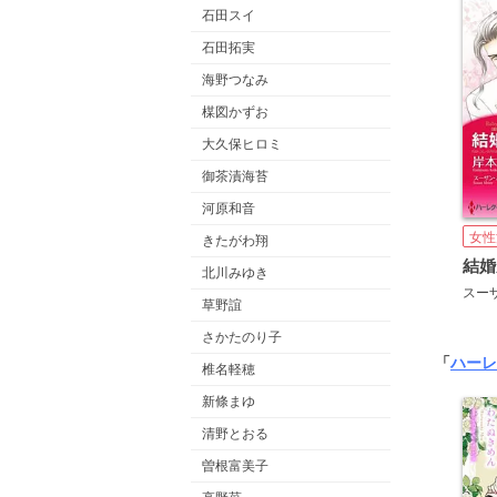
石田スイ
石田拓実
海野つなみ
楳図かずお
大久保ヒロミ
御茶漬海苔
河原和音
女性
きたがわ翔
結婚
北川みゆき
スー
草野誼
さかたのり子
「
ハーレ
椎名軽穂
新條まゆ
清野とおる
曽根富美子