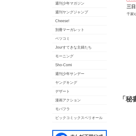
週刊少年マガジン
三日
週刊ヤングジャンプ
千家
Cheese!
別冊マーガレット
ベツコミ
Jourすてきな主婦たち
モーニング
Sho-Comi
週刊少年サンデー
ヤングキング
デザート
「秘
漫画アクション
モバフラ
ビックコミックスペリオール