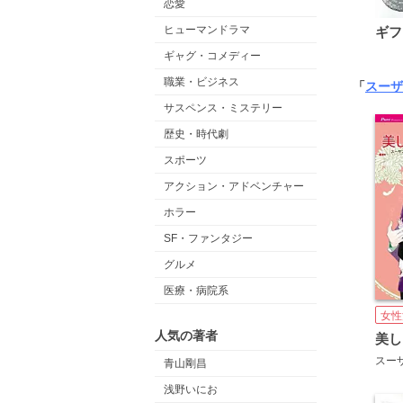
恋愛
ヒューマンドラマ
ギフ
ギャグ・コメディー
職業・ビジネス
「
スーザ
サスペンス・ミステリー
歴史・時代劇
スポーツ
アクション・アドベンチャー
ホラー
SF・ファンタジー
グルメ
医療・病院系
女性
人気の著者
美し
スー
青山剛昌
浅野いにお