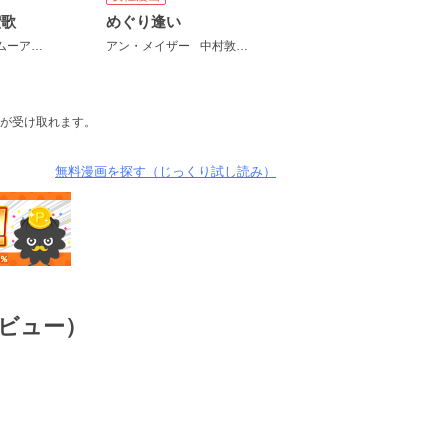
讃歌
めぐり逢い
マーガレット・ムーア
青鹿毛スバル
アン・メイザー
中村敦子
が受け取れます。
無料漫画を探す（じっくり試し読み）
ビュー）