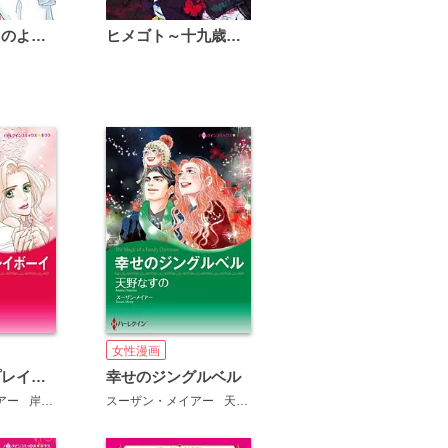
恋は雨上がりのように
ヒメゴト～十九歳の制服～
女性漫画
十五年目のプレイボーイ
幸せのジングルベル
アー
岸本景子
スーザン・メイアー
天野なすの