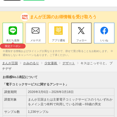
まんが王国のお得情報を受け取ろう
友だち追加
メルマガ
アプリ通知
フォロー
いいね
限定クーポン
※通知する情報およびタイミングが異なりますので、併せて受け取ることをお勧めします。 ※
通知をしないキャンペーンもあります。ご了承ください。
まんが王国
かみのるり
少女漫画
デザート
キスはこっそりと。 プ
チデザ
お得感No.1表記について
「電子コミックサービスに関するアンケート」
調査期間
2026年3月6日～2026年3月18日
調査対象
まんが王国または主要電子コミックサービスのうちいずれか
をメイン且つ有料で利用している20歳～69歳の男女
サンプル数
1,236サンプル