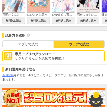
花野井くんと恋の病
ゆびさきと恋々
ひかえめに言っても、これは愛
恋せよまやかし天使ども
無料試し読み
無料試し読み
無料試し読み
無料試し読み
読み方を選択
アプリで読む
ウェブで読む
専用アプリのダウンロード
サクサクまんがを読めて多機能！
新刊通知を受け取る
会員登録
をすると「キスはこっそりと。 プチデザ」新刊配信のお知らせが受け
取れます。