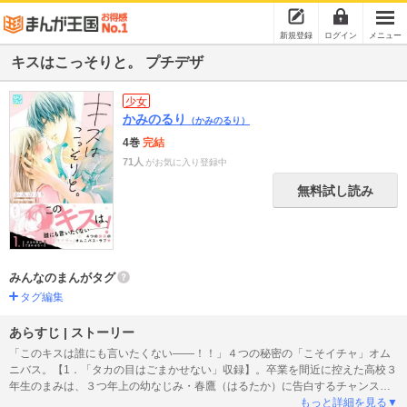
新規登録
ログイン
メニュー
キスはこっそりと。 プチデザ
少女
かみのるり
（かみのるり）
4巻
完結
71人
がお気に入り登録中
無料試し読み
みんなのまんがタグ
タグ編集
あらすじ | ストーリー
「このキスは誰にも言いたくない――！！」４つの秘密の「こそイチャ」オム
ニバス。【1．「タカの目はごまかせない」収録】。卒業を間近に控えた高校３
年生のまみは、３つ年上の幼なじみ・春鷹（はるたか）に告白するチャンスを
うかがっている。春鷹に車で送ってもらう帰り道、気持ちを抑えられなくなっ
もっと詳細を見る▼