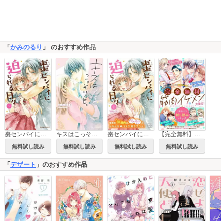
「
かみのるり
」 のおすすめ作品
棗センパイに迫られる日々
キスはこっそりと。
棗センパイに迫られる日々 プチデザ
【完全無料】筋肉イケメン大集合！ 1話まるごと試し読みパック
無料試し読み
無料試し読み
無料試し読み
無料試し読み
「
デザート
」のおすすめ作品