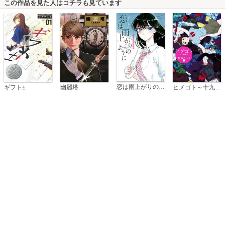
この作品を見た人はコチラも見ています
恋は雨上がりのように
ギフト±
幽麗塔
ヒメゴト～十九歳の制服～