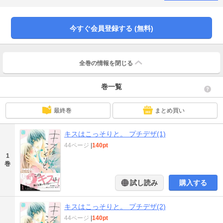
たまみは「帰りたくない」と言ってしまい……!?
今すぐ会員登録する (無料)
全巻の情報を
閉じる
巻一覧
最終巻
まとめ買い
キスはこっそりと。 プチデザ(1)
44ページ
|
140pt
1
巻
試し読み
購入する
キスはこっそりと。 プチデザ(2)
44ページ
|
140pt