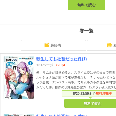
無料で読む
巻一覧
最終巻
転生しても社畜だった件(1)
131ページ |
720pt
俺、リムルが目覚めると、スライム姿はそのままで前世
ルやシュナ達が部下で俺が課長だと！？ いったいどう
ック企業「テンペスト商事」でリムルの不条理な中間管
ムだった件』原作の伏瀬先生公認の「転スラ」破天荒ス
8/20 23:59
まで
無料増量中
無料で読む