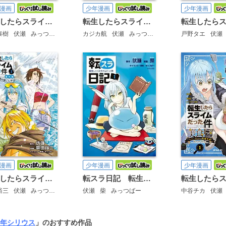
漫画
少年漫画
少年漫画
転生したらスライムだった件
転生したらスライムだった件 クレイマンREVENGE
泰樹
伏瀬
みっつばー
カジカ航
伏瀬
みっつばー
戸野タエ
伏瀬
漫画
少年漫画
少年漫画
転生したらスライムだった件 番外編 ～とある休暇の過ごし方～
転スラ日記 転生したらスライムだった件
裕三
伏瀬
みっつばー
伏瀬
柴
みっつばー
中谷チカ
伏瀬
年シリウス
」のおすすめ作品