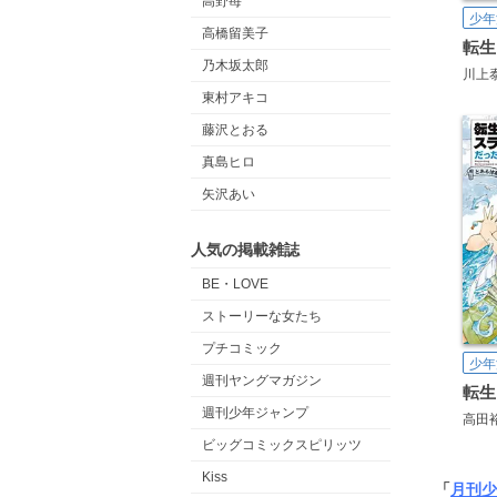
高野苺
少年
高橋留美子
乃木坂太郎
川上
東村アキコ
藤沢とおる
真島ヒロ
矢沢あい
人気の掲載雑誌
BE・LOVE
ストーリーな女たち
プチコミック
少年
週刊ヤングマガジン
週刊少年ジャンプ
高田
ビッグコミックスピリッツ
Kiss
「
月刊少