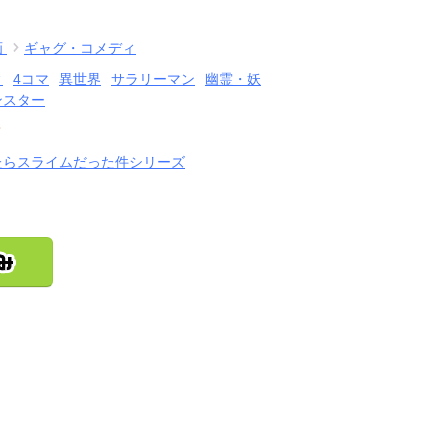
画
ギャグ・コメディ
ィ
4コマ
異世界
サラリーマン
幽霊・妖
ンスター
結
たらスライムだった件シリーズ