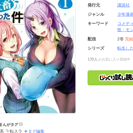
発行元
講談社
ジャンル
少年漫
キーワード
コメデ
怪・モ
配信
2巻
完
シリーズ
転生し
139人
がお気に入り登録中
まんがタグ
系
転スラ
タグ編集