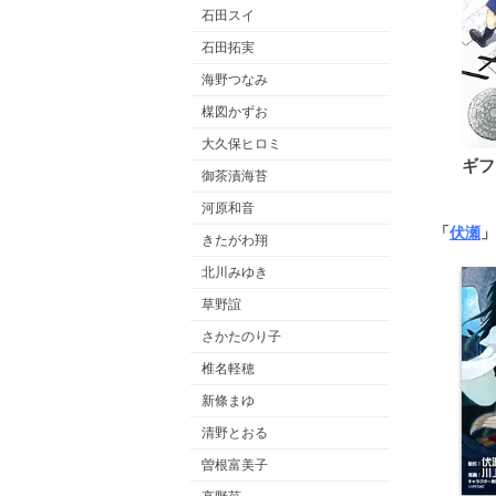
石田スイ
石田拓実
海野つなみ
楳図かずお
大久保ヒロミ
ギフ
御茶漬海苔
河原和音
「
伏瀬
」
きたがわ翔
北川みゆき
草野誼
さかたのり子
椎名軽穂
新條まゆ
清野とおる
曽根富美子