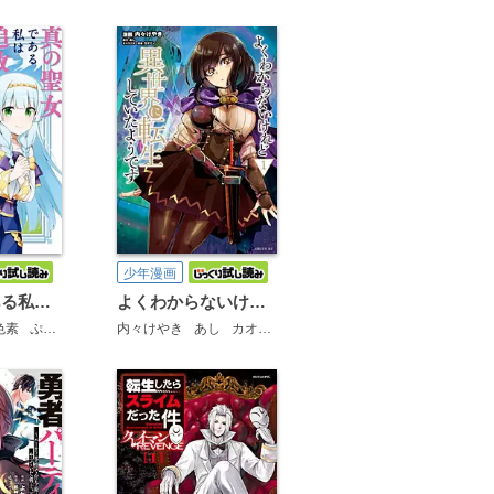
少年漫画
真の聖女である私は追放されました。だからこの国はもう終わりです
よくわからないけれど異世界に転生していたようです
色素
ぷきゅのすけ
内々けやき
あし
カオミン