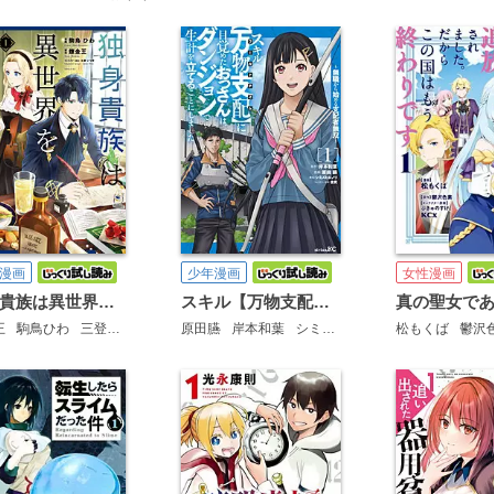
漫画
少年漫画
女性漫画
独身貴族は異世界を謳歌する ～結婚しない男の優雅なおひとりさまライフ～
スキル【万物支配】に目覚めたおっさんは、ダンジョンで生計を立てることにしました～無職から始める支配者無双～
王
駒鳥ひわ
三登いつき
原田臙
岸本和葉
シミズヒロノリ
松もくば
吉武
鬱沢