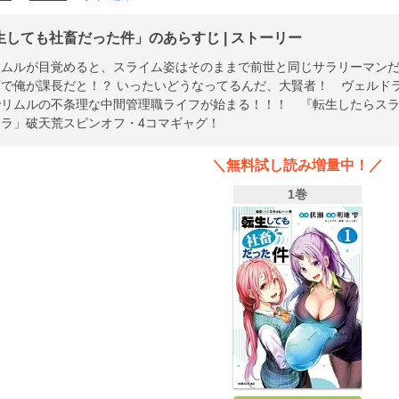
生しても社畜だった件」のあらすじ | ストーリー
リムルが目覚めると、スライム姿はそのままで前世と同じサラリーマン
下で俺が課長だと！？ いったいどうなってるんだ、大賢者！ ヴェルド
でリムルの不条理な中間管理職ライフが始まる！！！ 『転生したらス
スラ」破天荒スピンオフ・4コマギャグ！
＼無料試し読み増量中！／
1巻