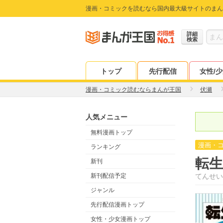
漫画・コミックを読むなら国内最大級サイトのまん
詳細
検索
トップ
先行配信
女性/
漫画・コミック読むならまんが王国
伏瀬
人気メニュー
無料漫画トップ
漫画・
ランキング
転
新刊
新刊配信予定
てんせい
ジャンル
先行配信漫画トップ
女性・少女漫画トップ