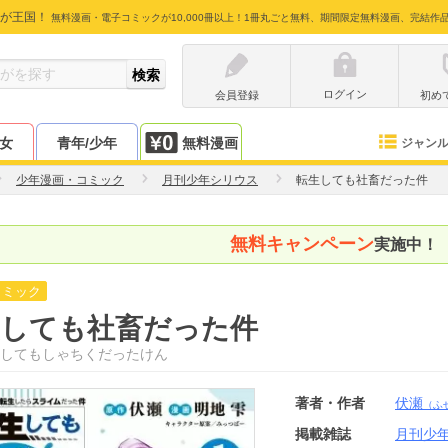
が王国！
無料漫画・電子コミックが10,000冊以上！1冊丸ごと無料、期間限定無料漫画、完結作
ログイン
会員登録
初め
少女
青年/少年
無料漫画
ジャン
少年漫画・コミック
月刊少年シリウス
転生しても社畜だった件
無料キャンペーン
実施中！
コミック
生しても社畜だった件
してもしゃちくだったけん
著者・作者
伏瀬
（ふ
掲載雑誌
月刊少