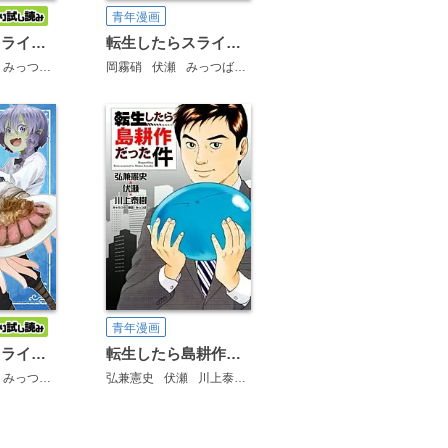
青年漫画
転生したらスライムだった件 異聞 ～魔国暮らしのトリニティ～
転生したらスライムだった件－魔物の国の歩き方－
みっつばー
岡霧硝
伏瀬
みっつばー
青年漫画
転生したらスライムだった件 美食伝～ペコとリムルの料理手帖～
転生したら島耕作だった件
みっつばー
弘兼憲史
伏瀬
川上泰樹
みっつばー