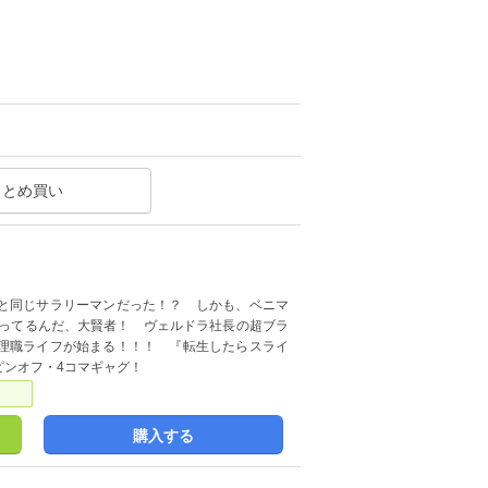
まとめ買い
と同じサラリーマンだった！？ しかも、ベニマ
なってるんだ、大賢者！ ヴェルドラ社長の超ブラ
理職ライフが始まる！！！ 『転生したらスライ
ピンオフ・4コマギャグ！
購入する