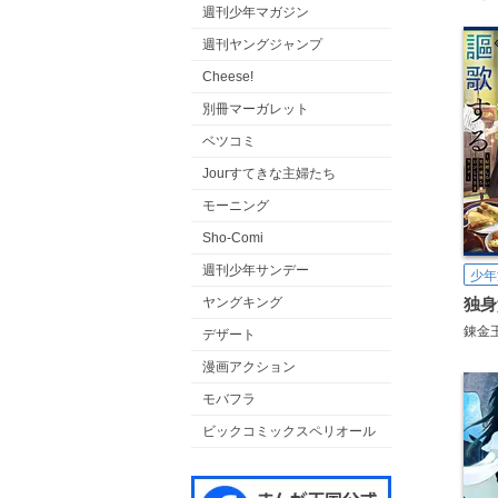
週刊少年マガジン
週刊ヤングジャンプ
Cheese!
別冊マーガレット
ベツコミ
Jourすてきな主婦たち
モーニング
Sho-Comi
週刊少年サンデー
少年
ヤングキング
錬金
デザート
漫画アクション
モバフラ
ビックコミックスペリオール