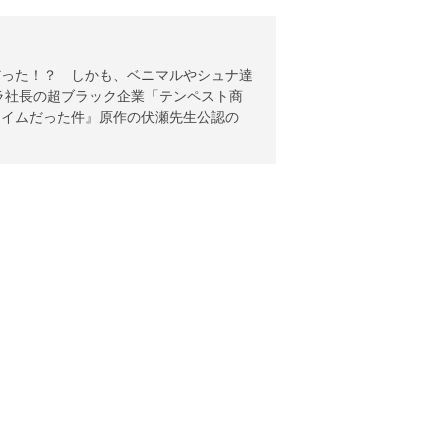
だった！？ しかも、ベニマルやシュナ達
ラ社長の超ブラック企業「テンペスト商
ライムだった件』原作の伏瀬先生公認の