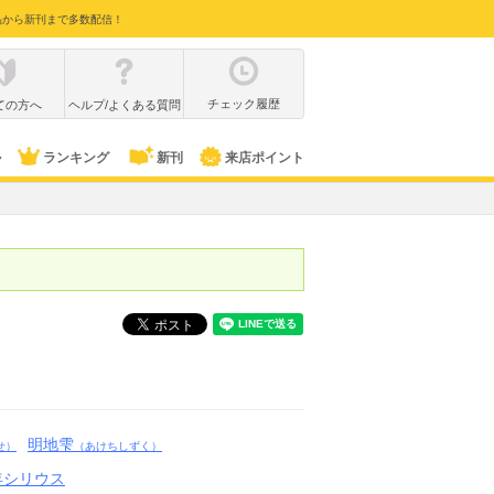
品から新刊まで多数配信！
チェック履歴
ての方へ
ヘルプ/よくある質問
ル
ランキング
新刊
来店ポイント
明地雫
せ）
（あけちしずく）
年シリウス