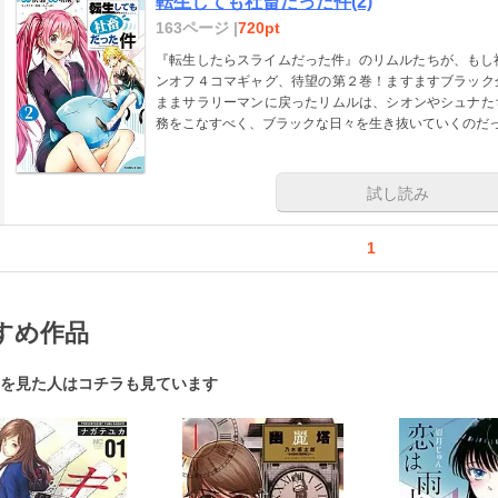
転生しても社畜だった件(2)
163ページ |
720pt
『転生したらスライムだった件』のリムルたちが、もし社
ンオフ４コマギャグ、待望の第２巻！ますますブラック
ままサラリーマンに戻ったリムルは、シオンやシュナた
務をこなすべく、ブラックな日々を生き抜いていくのだっ
試し読み
1
すめ作品
を見た人はコチラも見ています