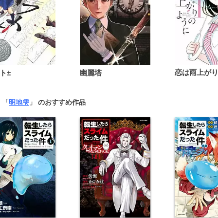
ト±
幽麗塔
 「
明地雫
」 のおすすめ作品