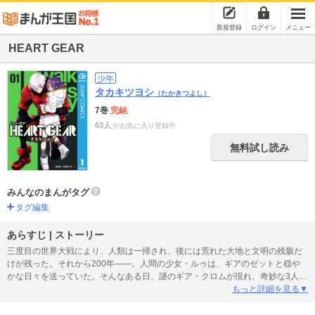
新規登録
ログイン
メニュー
HEART GEAR
少年
タカキツヨシ
（たかきつよし）
7巻
完結
63人
がお気に入り登録中
無料試し読み
みんなのまんがタグ
タグ編集
あらすじ | ストーリー
三度目の世界大戦により、人類は一掃され、後には荒れた大地と文明の残骸だ
けが残った。それから200年――。人間の少女・ルゥは、ギアのゼットと穏や
かな日々を送っていた。そんなある日、謎のギア・クロムが現れ、奇妙な3人暮
らしが始まる。だが、狂機（インセイン）との遭遇により彼女の生きる道は一
もっと詳細を見る▼
変する…!!