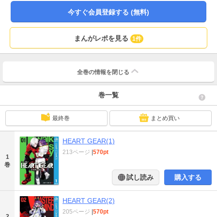
今すぐ会員登録する (無料)
まんがレポを見る
1件
全巻の情報を
閉じる
巻一覧
最終巻
まとめ買い
HEART GEAR(1)
213ページ
|
570pt
1
巻
試し読み
購入する
HEART GEAR(2)
205ページ
|
570pt
2