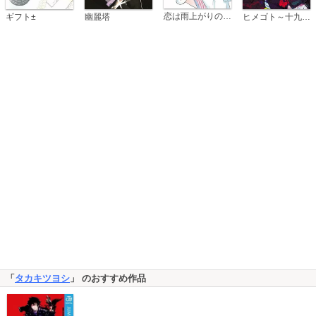
恋は雨上がりのように
ギフト±
幽麗塔
ヒメゴト～十九歳の制服～
「
タカキツヨシ
」 のおすすめ作品