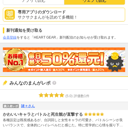
アプリで読む
ウェブで読む
専用アプリのダウンロード
サクサクまんがを読めて多機能！
新刊通知を受け取る
会員登録
をすると「HEART GEAR」新刊配信のお知らせが受け取れます。
みんなのまんがレポ
(
5.0
)
評価数
1
件
諸々さん
購入者レポ
かわいいキャラとバトルと死生観が直撃する
各種設定は既視感あるが、台詞回しと女性キャラの可愛さ、バトルシーンが良
いバランスで、全体的にハイレベルだと感じた。特に哲学的に心情を掘り下げ