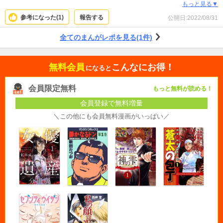
てあり、ほぼギアしか登場しないのに、深い人間ドラマが展開されているのが
もっと見る▼
魅力。
参考になった(
1
)
報告する
公開日:
2022/08/31
全てのまんがレポを見る(1件)
無料会員
こんなにお得！
になると
会員限定無料
もっと無料が読める！
会員登録で無料増量
＼この他にも会員無料漫画がいっぱい／