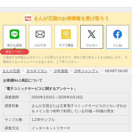
まんが王国のお得情報を受け取ろう
友だち追加
メルマガ
アプリ通知
フォロー
いいね
限定クーポン
※通知する情報およびタイミングが異なりますので、併せて受け取ることをお勧めします。 ※
通知をしないキャンペーンもあります。ご了承ください。
まんが王国
タカキツヨシ
少年漫画
少年ジャンプ＋
HEART GEAR
お得感No.1表記について
「電子コミックサービスに関するアンケート」
調査期間
2026年3月6日～2026年3月18日
調査対象
まんが王国または主要電子コミックサービスのうちいずれか
をメイン且つ有料で利用している20歳～69歳の男女
サンプル数
1,236サンプル
調査方法
インターネットリサーチ