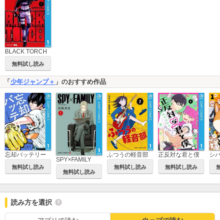
BLACK TORCH
無料試し読み
「
少年ジャンプ＋
」のおすすめ作品
忘却バッテリー
ふつうの軽音部
正反対な君と僕
シ
SPY×FAMILY
無料試し読み
無料試し読み
無料試し読み
無料試し読み
読み方を選択