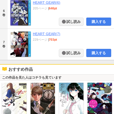
HEART GEAR(6)
205ページ
|
646pt
6
巻
試し読み
購入する
HEART GEAR(7)
229ページ
|
703pt
7
巻
試し読み
購入する
おすすめ作品
この作品を見た人はコチラも見ています