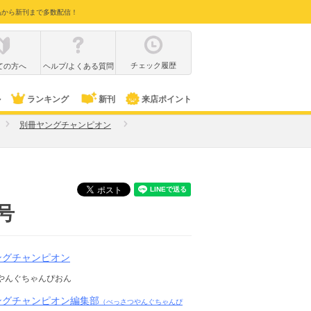
品から新刊まで多数配信！
チェック履歴
ての方へ
ヘルプ/よくある質問
ル
ランキング
新刊
来店ポイント
別冊ヤングチャンピオン
号
ングチャンピオン
やんぐちゃんぴおん
ングチャンピオン編集部
（べっさつやんぐちゃんぴ