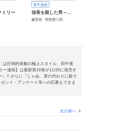
青年漫画
ァミリー
信長を殺した男～本能寺の変 431年目の真実～
藤堂裕
明智憲三郎
ア】は圧倒的美貌の極上スタイル、田中美
漫画】は最新第18巻が11/20に発売す
』!! さらに『じゃあ、君の代わりに殺そ
プレゼント・アンケート等への応募もできま
次の巻へ