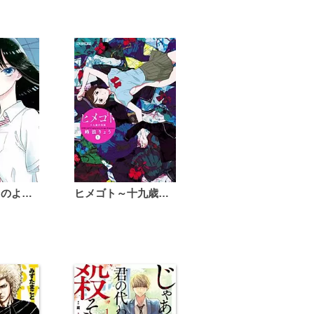
恋は雨上がりのように
ヒメゴト～十九歳の制服～