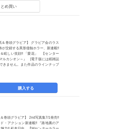
まとめ買い
紙＆巻頭グラビア】 グラビア会のラス
怖が交錯する異形侵蝕ホラー、新連載!!
眩しい笑顔!! 「愛花」 【センター
デマルカシオン～』 [電子版には紙雑誌
できません。また作品のラインナップ
購入する
頭グラビア】 2nd写真集7/1発売!!
ド・アクション新連載!! 『路地裏のア
魅力!! 松本日向 【Wセンターカラー