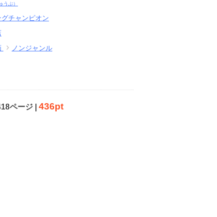
ゅうぶ）
ングチャンピオン
店
画
ノンジャンル
436pt
418ページ |