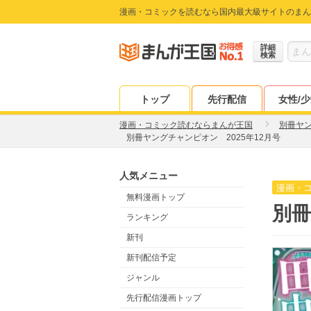
漫画・コミックを読むなら国内最大級サイトのまん
詳細
検索
トップ
先行配信
女性/
漫画・コミック読むならまんが王国
別冊ヤ
別冊ヤングチャンピオン 2025年12月号
人気メニュー
漫画・
無料漫画トップ
別冊
ランキング
新刊
新刊配信予定
ジャンル
先行配信漫画トップ