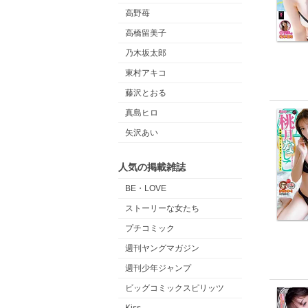
高野苺
高橋留美子
乃木坂太郎
東村アキコ
藤沢とおる
真島ヒロ
矢沢あい
人気の掲載雑誌
BE・LOVE
ストーリーな女たち
プチコミック
週刊ヤングマガジン
週刊少年ジャンプ
ビッグコミックスピリッツ