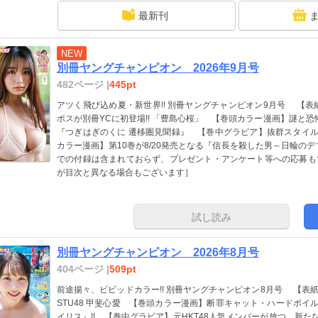
最新刊
NEW
別冊ヤングチャンピオン 2026年9月号
482ページ |
445pt
アツく飛び込め夏・新世界!! 別冊ヤングチャンピオン9月号 【表
ボスが別冊YCに初登場!! 「豊島心桜」 【巻頭カラー漫画】謎と恐
『つぎはぎのくに 遷移圏見聞録』 【巻中グラビア】抜群スタイル＆
カラー漫画】第10巻が8/20発売となる『信長を殺した男～日輪の
での付録は含まれておらず、プレゼント・アンケート等への応募も
が目次と異なる場合もございます］
試し読み
別冊ヤングチャンピオン 2026年8月号
404ページ |
509pt
前途揚々、ビビッドカラー!! 別冊ヤングチャンピオン8月号 【表紙＆巻
STU48 甲斐心愛 【巻頭カラー漫画】断罪キャット・ハードボイル
イリス』!! 【巻中グラビア】元HKT48人気メンバーが放つ、新たな