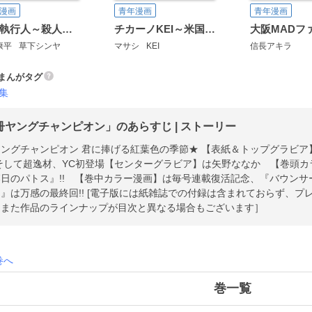
漫画
青年漫画
青年漫画
私刑執行人～殺人弁護士とテミスの天秤～【電子単行本】
チカーノKEI～米国極悪刑務所を生き抜いた日本人～
大阪MADフ
康平
草下シンヤ
マサシ
KEI
信長アキラ
まんがタグ
集
冊ヤングチャンピオン」のあらすじ | ストーリー
ングチャンピオン 君に捧げる紅葉色の季節★ 【表紙＆トップグラビ
して超逸材、YC初登場【センターグラビア】は矢野ななか 【巻頭カラー
日のパトス』!! 【巻中カラー漫画】は毎号連載復活記念、『バウンサー
』は万感の最終回!! [電子版には紙雑誌での付録は含まれておらず、
。また作品のラインナップが目次と異なる場合もございます］
巻へ
巻一覧