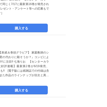
て同じく7/17に最新第16巻が発売され
プレゼント・アンケート等への応募もで
す］
購入する
【表紙＆巻頭グラビア】 家庭教師のシ
、君の代わりに殺そうか？』コンビによ
DYに注目!! 七海りお 【センターカラ
大好評連載】最新第2巻が6/19発売、
ューも!! [電子版には紙雑誌での付録は含
また作品のラインナップが目次と異な
購入する