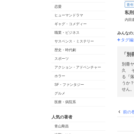
青年
恋愛
ヒューマンドラマ
内田
ギャグ・コメディー
職業・ビジネス
みんなの
タグ編
サスペンス・ミステリー
歴史・時代劇
「別
スポーツ
別冊ヤ
アクション・アドベンチャー
久 そ
ホラー
る『落
うか？
SF・ファンタジー
せん
グルメ
医療・病院系
前の
人気の著者
青山剛昌