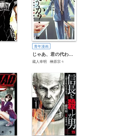
青年漫画
じゃあ、君の代わりに殺そうか？【電子単行本】
蔵人幸明
榊原宗々