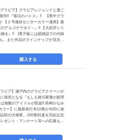
頭グラビア】グラビアレジェンドと過ご
売!! 『落日のパトス』!! 【巻中グラ
ちか 【２号連続センターカラー漫画】最
のアルゴナウタイ～』!! 【大好評シリ
物を』!! [電子版には紙雑誌での付録
ん。また作品のラインナップが目次と
購入する
グラビア】瀬戸内のグラビアクイーンが
/20に発売となる『もしも徳川家康が総理
は無敵のアイドルが凱旋!! 高崎かなみ
ラー】に最新単行本10巻が4/20に発
性誌初の大偉業、100巻到達＆完結記念
プレゼント・アンケート等への応募もで
す］