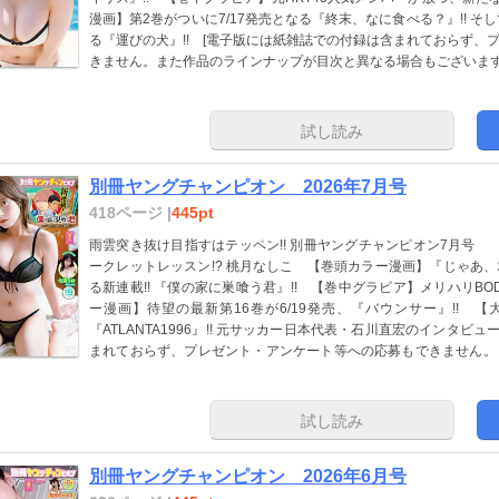
漫画】第2巻がついに7/17発売となる『終末、なに食べる？』!! そし
る『運びの犬』!! [電子版には紙雑誌での付録は含まれておらず、
きません。また作品のラインナップが目次と異なる場合もございま
試し読み
別冊ヤングチャンピオン 2026年7月号
418ページ |
445pt
雨雲突き抜け目指すはテッペン!! 別冊ヤングチャンピオン7月号 
ークレットレッスン!? 桃月なしこ 【巻頭カラー漫画】『じゃあ
る新連載!! 『僕の家に巣喰う君』!! 【巻中グラビア】メリハリBO
ー漫画】待望の最新第16巻が6/19発売、『バウンサー』!! 【
『ATLANTA1996』!! 元サッカー日本代表・石川直宏のインタビ
まれておらず、プレゼント・アンケート等への応募もできません。
る場合もございます］
試し読み
別冊ヤングチャンピオン 2026年6月号