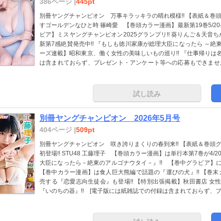
386ページ |
445pt
別冊ヤングチャンピオン 万事キラッキラの晴れ模様!! 【表紙＆巻
すゴールデンなひと時 篠崎愛 【巻頭カラー漫画】最新第19巻5/20発
ビア】ミスヤングチャンピオン2025グランプリ!! 葵りんご＆天音
新第7感絶賛発売中!! 『もしも徳川家康が総理大臣になったら ～絶東
ーズ連載】昭和東京、働く女性の美味しいもの巡り!! 『仕事帰りは名
は含まれておらず、プレゼント・アンケート等への応募もできませ
異なる場合もございます］
試し読み
別冊ヤングチャンピオン 2026年5月号
404ページ |
509pt
別冊ヤングチャンピオン 咲き誇りまくりの春到来!! 【表紙＆巻頭
初登場!! STU48 工藤理子 【巻頭カラー漫画】は単行本第7巻が4
大臣になったら－絶東のアルゴナウタイ－』!! 【巻中グラビア】に
【巻中カラー漫画】は食人巨大熊編で話題の『運びの犬』!! 【巻末カ
売する『恋愛志向生徒会』も登場!! 【特別出張掲載】秋田書店 女
『いのちの器』!! [電子版には紙雑誌での付録は含まれておらず、
きません。また作品のラインナップが目次と異なる場合もございま