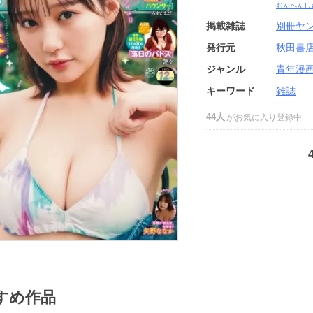
おんへんし
掲載雑誌
別冊ヤ
発行元
秋田書
ジャンル
青年漫
キーワード
雑誌
44人
がお気に入り登録中
すめ作品