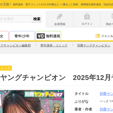
が王国！
無料漫画・電子コミックが10,000冊以上！1冊丸ごと無料、期間限定無料漫画、完結作
ログイン
会員登録
初め
少女
青年/少年
無料漫画
ジャン
ングチャンピオン編集部
青年漫画・コミック
別冊ヤングチャンピオン
コミック
ヤングチャンピオン 2025年12月
タイトル
別冊ヤ
ふりがな
べっさつ
著者・作者
別冊ヤ