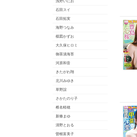
浅野いにお
石田スイ
石田拓実
海野つなみ
楳図かずお
大久保ヒロミ
御茶漬海苔
河原和音
きたがわ翔
北川みゆき
草野誼
さかたのり子
椎名軽穂
新條まゆ
清野とおる
曽根富美子