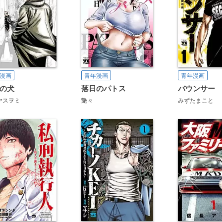
漫画
青年漫画
青年漫画
の犬
落日のパトス
バウンサー
ヤスヲミ
艶々
みずたまこと