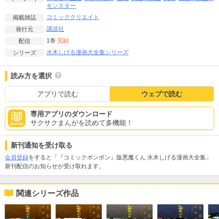
モンスター
コミッククリエイト
掲載雑誌
講談社
発行元
1巻
完結
配信
水木しげる漫画大全集シリーズ
シリーズ
読み方を選択
アプリで読む
ウェブで読む
専用アプリのダウンロード
サクサクまんがを読めて多機能！
新刊通知を受け取る
会員登録
をすると「『コミックボンボン』版悪魔くん 水木しげる漫画大全集」
新刊配信のお知らせが受け取れます。
関連シリーズ作品