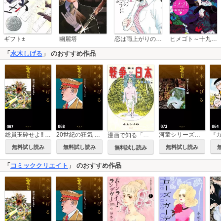
恋は雨上がりのように
ギフト±
幽麗塔
ヒメゴト～十九歳の制服～
「
水木しげる
」 のおすすめ作品
総員玉砕せよ!! 他 水木しげる漫画大全集
20世紀の狂気 ヒットラー 他 水木しげる漫画大全集
河童シリーズ［全］ 水木しげる漫画大全集
漫画で知る「戦争と日本」ー敗走記篇ー
無料試し読み
無料試し読み
無料試し読み
無料試し読み
「
コミッククリエイト
」 のおすすめ作品