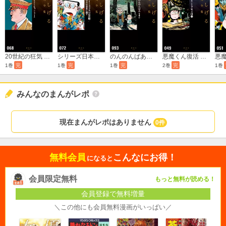
20世紀の狂気 ヒットラー 他 水木しげる漫画大全集
シリーズ日本の民話［全］/怪奇幻想旅行［全］ 他 水木しげる漫画大全集
のんのんばあとオレ 水木しげる漫画大全集
悪魔くん復活 千年王国 水木しげる漫画大全集
1巻
完
1巻
完
1巻
完
2巻
完
1巻
みんなのまんがレポ
現在まんがレポはありません
0件
無料会員
こんなにお得！
になると
会員限定無料
もっと無料が読める！
会員登録で無料増量
＼この他にも会員無料漫画がいっぱい／