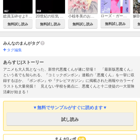
ローズ・ガーデン
総員玉砕せよ!! 他 水木しげる漫画大全集
20世紀の狂気 ヒットラー 他 水木しげる漫画大全集
小椋冬美のお蔵出し
解
無料試し読み
無料試し読み
無料試し読み
無料試し読み
みんなのまんがタグ
タグ編集
あらすじ|ストーリー
アニメも大人気となった、新世代悪魔くんが遂に登場！ 「最新版悪魔くん」
という名でも知られる、『コミックボンボン』連載の「悪魔くん」を一挙に収
録するほか、『ボンボン』や『テレビマガジン』に掲載された画報やカラーイ
ラストも大量発掘！ 見えない学校を拠点に、悪魔くんと十二使徒の一大冒険
活劇が始まる！
▼無料でサンプルがすぐに読めます▼
試し読み
まんがレポ
0件