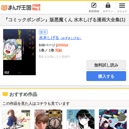
新規登録
ログイン
メニュー
『コミックボンボン』版悪魔くん 水木しげる漫画大全集(1)
青年
水木しげる
（みずきしげる）
648ページ
|
2600pt
1巻
／ 1巻
完結
9人
がお気に入り登録中
無料試し読み
購入する
おすすめ作品
この作品を見た人はコチラも見ています