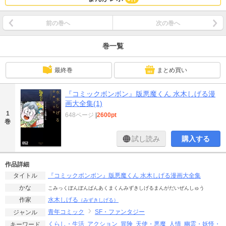
前の巻へ
次の巻へ
巻一覧
最終巻
まとめ買い
『コミックボンボン』版悪魔くん 水木しげる漫
画大全集(1)
1
648ページ
|
2600pt
巻
試し読み
購入する
作品詳細
『コミックボンボン』版悪魔くん 水木しげる漫画大全集
タイトル
かな
こみっくぼんぼんばんあくまくんみずきしげるまんがだいぜんしゅう
水木しげる
作家
（みずきしげる）
青年コミック
SF・ファンタジー
ジャンル
くらし・生活
アクション
冒険
天使・悪魔
人情
幽霊・妖怪・
キーワード