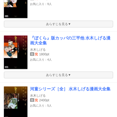
お気に入り：9人
あらすじを見る▼
『ぼくら』版カッパの三平他 水木しげる漫
画大全集
水木しげる
完
1800pt
巻
お気に入り：4人
あらすじを見る▼
河童シリーズ［全］ 水木しげる漫画大全集
水木しげる
完
2400pt
巻
お気に入り：5人