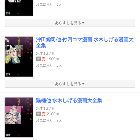
お気に入り：6人
あらすじを見る▼
沖田総司他 付四コマ漫画 水木しげる漫画大
全集
水木しげる
完
1900pt
巻
お気に入り：5人
あらすじを見る▼
猫楠他 水木しげる漫画大全集
水木しげる
完
2100pt
巻
お気に入り：7人