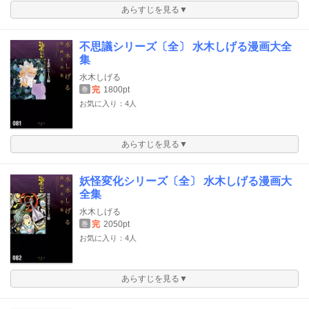
あらすじを見る▼
不思議シリーズ〔全〕 水木しげる漫画大全
集
水木しげる
完
1800pt
巻
お気に入り：4人
あらすじを見る▼
妖怪変化シリーズ〔全〕 水木しげる漫画大
全集
水木しげる
完
2050pt
巻
お気に入り：4人
あらすじを見る▼