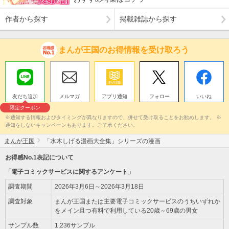
作者から探す
掲載雑誌から探す
まんが王国のお得情報を受け取ろう
友だち追加
メルマガ
アプリ通知
フォロー
いいね
限定クーポン
※通知する情報およびタイミングが異なりますので、併せて受け取ることをお勧めします。 ※
通知をしないキャンペーンもあります。ご了承ください。
まんが王国
「水木しげる漫画大全集」シリーズの漫画
お得感No.1表記について
「電子コミックサービスに関するアンケート」
調査期間
2026年3月6日～2026年3月18日
調査対象
まんが王国または主要電子コミックサービスのうちいずれか
をメイン且つ有料で利用している20歳～69歳の男女
サンプル数
1,236サンプル