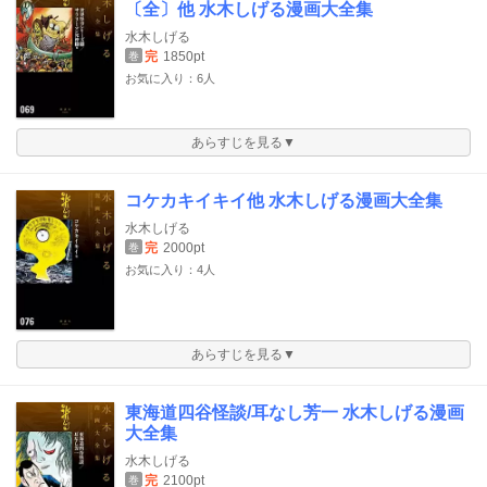
〔全〕他 水木しげる漫画大全集
水木しげる
完
1850pt
巻
お気に入り：6人
あらすじを見る▼
コケカキイキイ他 水木しげる漫画大全集
水木しげる
完
2000pt
巻
お気に入り：4人
あらすじを見る▼
東海道四谷怪談/耳なし芳一 水木しげる漫画
大全集
水木しげる
完
2100pt
巻