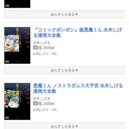
あらすじを見る▼
『コミックボンボン』版悪魔くん 水木しげ
る漫画大全集
水木しげる
完
2600pt
巻
お気に入り：9人
あらすじを見る▼
悪魔くん ノストラダムス大予言 水木しげる
漫画大全集
水木しげる
完
2400pt
巻
お気に入り：4人
あらすじを見る▼