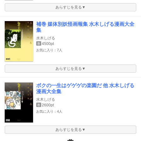
あらすじを見る▼
補巻 媒体別妖怪画報集 水木しげる漫画大全
集
水木しげる
4500pt
巻
お気に入り：7人
あらすじを見る▼
ボクの一生はゲゲゲの楽園だ 他 水木しげる
漫画大全集
水木しげる
2600pt
巻
お気に入り：4人
あらすじを見る▼