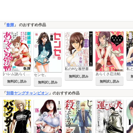
「
春輝
」 のおすすめ作品
私のHな履歴書みてください
[ハレム]あらくさ忍法帖
あらくさ忍法帖
センセ。
無料試し読み
無料試し読み
無料試し読み
無料試し読み
「
別冊ヤングチャンピオン
」のおすすめ作品