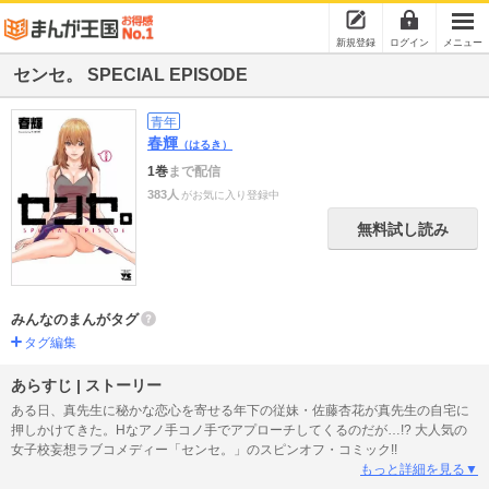
新規登録
ログイン
メニュー
センセ。 SPECIAL EPISODE
青年
春輝
（はるき）
1巻
まで配信
383人
がお気に入り登録中
無料試し読み
みんなのまんがタグ
タグ編集
あらすじ | ストーリー
ある日、真先生に秘かな恋心を寄せる年下の従妹・佐藤杏花が真先生の自宅に
押しかけてきた。Hなアノ手コノ手でアプローチしてくるのだが…!? 大人気の
女子校妄想ラブコメディー「センセ。」のスピンオフ・コミック!!
もっと詳細を見る▼