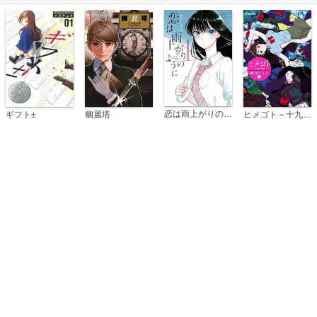
恋は雨上がりのように
ギフト±
幽麗塔
ヒメゴト～十九歳の制服～