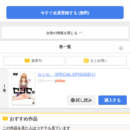
今すぐ会員登録する (無料)
全巻の情報を
閉じる
巻一覧
最新刊
まとめ買い
センセ。 SPECIAL EPISODE(1)
212ページ
|
640pt
1
巻
試し読み
購入する
おすすめ作品
この作品を見た人はコチラも見ています