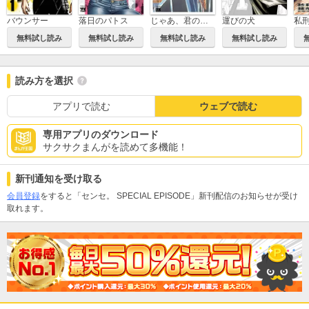
バウンサー
落日のパトス
じゃあ、君の代わりに殺そうか？【電子単行本】
運びの犬
無料試し読み
無料試し読み
無料試し読み
無料試し読み
読み方を選択
アプリで読む
ウェブで読む
専用アプリのダウンロード
サクサクまんがを読めて多機能！
新刊通知を受け取る
会員登録
をすると「センセ。 SPECIAL EPISODE」新刊配信のお知らせが受け
取れます。