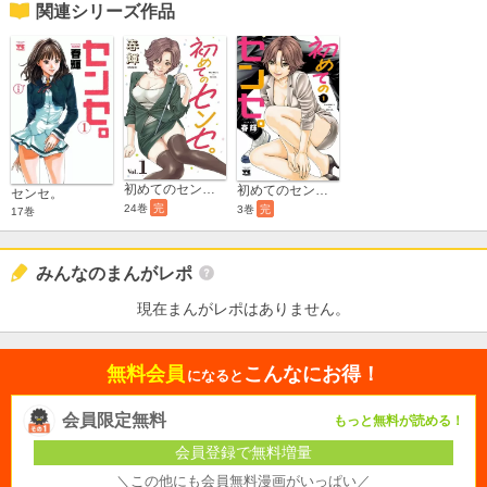
関連シリーズ作品
初めてのセンセ。(話売り)
初めてのセンセ。【電子単行本】
センセ。
24巻
完
3巻
完
17巻
みんなのまんがレポ
現在まんがレポはありません。
無料会員
こんなにお得！
になると
会員限定無料
もっと無料が読める！
会員登録で無料増量
＼この他にも会員無料漫画がいっぱい／