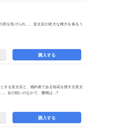
の死を告げられ…。皇太后が絶大な権力を振るう
購入する
うとする皇太后と、婚約者である知花を推す太皇太
……。女の戦いのなかで、珊瑚は…?
購入する