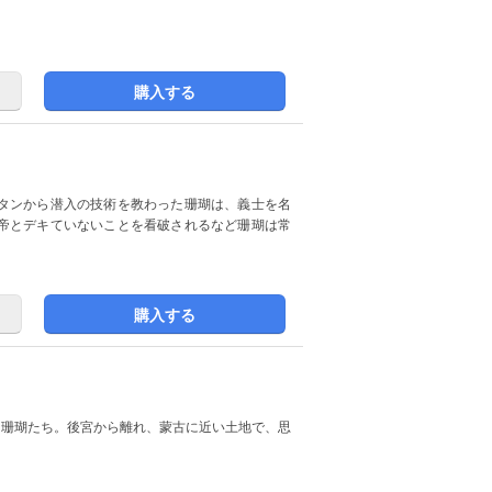
購入する
タンから潜入の技術を教わった珊瑚は、義士を名
帝とデキていないことを看破されるなど珊瑚は常
購入する
た珊瑚たち。後宮から離れ、蒙古に近い土地で、思