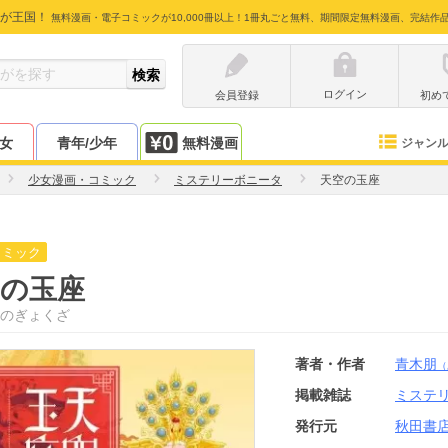
が王国！
無料漫画・電子コミックが10,000冊以上！1冊丸ごと無料、期間限定無料漫画、完結作
ログイン
会員登録
初め
少女
青年/少年
無料漫画
ジャン
少女漫画・コミック
ミステリーボニータ
天空の玉座
コミック
空の玉座
のぎょくざ
著者・作者
青木朋
（
掲載雑誌
ミステ
発行元
秋田書