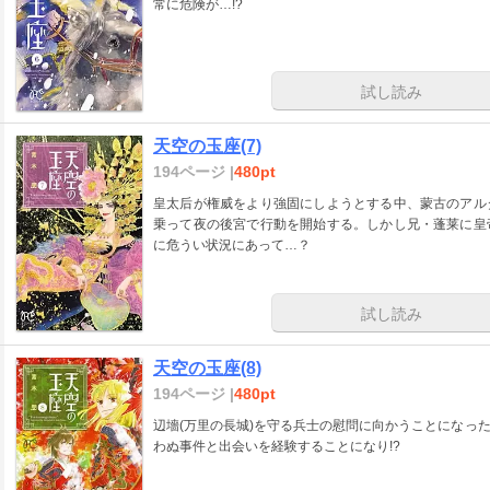
常に危険が…!?
試し読み
天空の玉座(7)
194ページ |
480pt
皇太后が権威をより強固にしようとする中、蒙古のアル
乗って夜の後宮で行動を開始する。しかし兄・蓬莱に皇
に危うい状況にあって…？
試し読み
天空の玉座(8)
194ページ |
480pt
辺墻(万里の長城)を守る兵士の慰問に向かうことになっ
わぬ事件と出会いを経験することになり!?