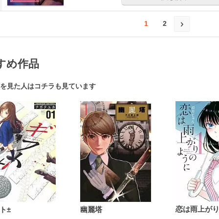
1
2
すめ作品
を見た人はコチラも見ています
ト±
幽麗塔