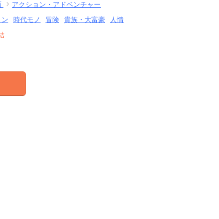
画
アクション・アドベンチャー
ョン
時代モノ
冒険
貴族・大富豪
人情
結