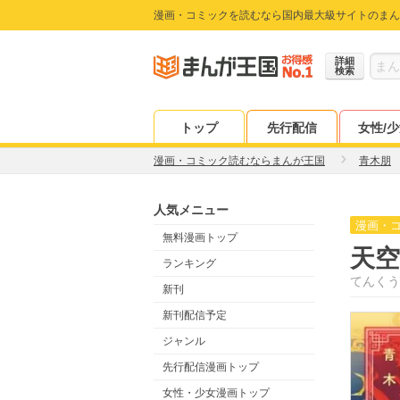
漫画・コミックを読むなら国内最大級サイトのまん
詳細
検索
トップ
先行配信
女性/
漫画・コミック読むならまんが王国
青木朋
人気メニュー
漫画・
無料漫画トップ
天
ランキング
てんくう
新刊
新刊配信予定
ジャンル
先行配信漫画トップ
女性・少女漫画トップ