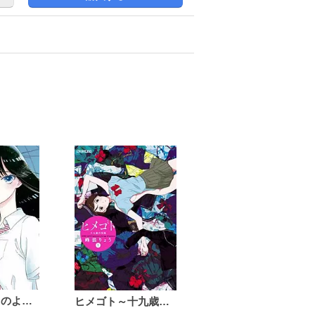
恋は雨上がりのように
ヒメゴト～十九歳の制服～