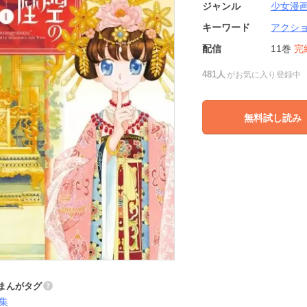
ジャンル
少女漫
キーワード
アクシ
配信
11巻
完
481人
がお気に入り登録中
無料試し読み
まんがタグ
集