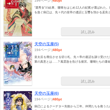
194ページ |
480pt
“選秀女”の結果、珊瑚をはじめ12人の妃賓が選ばれた
を急ぐ病已は、先々代の皇帝の遺詔と玉璽を預かる孟良
試し読み
天空の玉座(5)
194ページ |
480pt
皇太后を廃位させる切り札、先々帝の遺詔を譲り受けた
莱の真意とは……? 風雲急を告げる後宮。珊瑚たちの運命
試し読み
天空の玉座(6)
194ページ |
480pt
病已によるクーデター失敗から三年。仲間たちを救うた