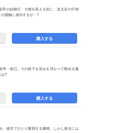
。皇帝の結婚式・大婚を迎える前に、皇太后の打倒
との接触に成功するが…?
購入する
皇帝・病已。その様子を笑みを浮かべて眺める蓬
は!?
購入する
め、後宮でひとり奮闘する珊瑚。しかし彼女には