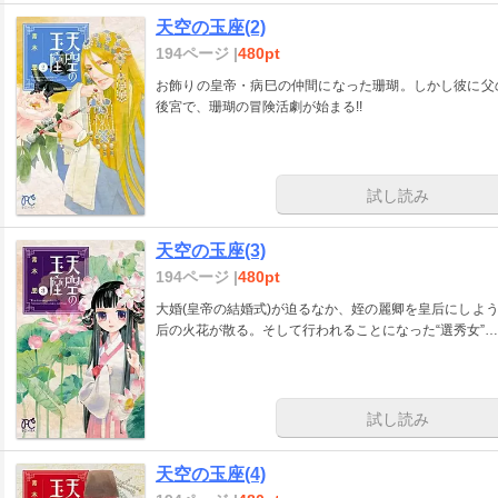
天空の玉座(2)
194ページ |
480pt
お飾りの皇帝・病巳の仲間になった珊瑚。しかし彼に父
後宮で、珊瑚の冒険活劇が始まる!!
試し読み
天空の玉座(3)
194ページ |
480pt
大婚(皇帝の結婚式)が迫るなか、姪の麗卿を皇后にしよ
后の火花が散る。そして行われることになった“選秀女”
試し読み
天空の玉座(4)