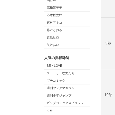
高野苺
高橋留美子
乃木坂太郎
東村アキコ
藤沢とおる
真島ヒロ
9巻
矢沢あい
人気の掲載雑誌
BE・LOVE
ストーリーな女たち
プチコミック
週刊ヤングマガジン
10巻
週刊少年ジャンプ
ビッグコミックスピリッツ
Kiss