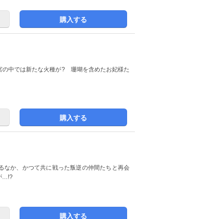
購入する
宮の中では新たな火種が? 珊瑚を含めたお妃様た
購入する
るなか、かつて共に戦った叛逆の仲間たちと再会
…!?
購入する