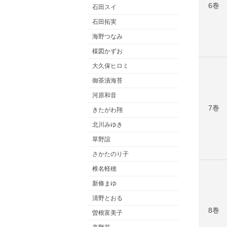
6巻
石田スイ
石田拓実
海野つなみ
楳図かずお
大久保ヒロミ
御茶漬海苔
河原和音
7巻
きたがわ翔
北川みゆき
草野誼
さかたのり子
椎名軽穂
新條まゆ
清野とおる
8巻
曽根富美子