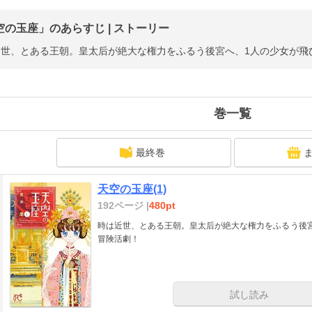
空の玉座」のあらすじ | ストーリー
世、とある王朝。皇太后が絶大な権力をふるう後宮へ、1人の少女が飛び
巻一覧
最終巻
天空の玉座(1)
192ページ |
480pt
時は近世、とある王朝。皇太后が絶大な権力をふるう後宮
冒険活劇！
試し読み