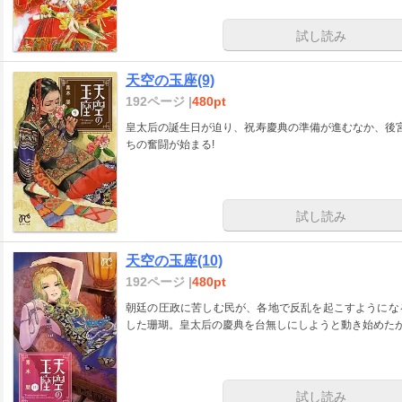
試し読み
天空の玉座(9)
192ページ |
480pt
皇太后の誕生日が迫り、祝寿慶典の準備が進むなか、後
ちの奮闘が始まる!
試し読み
天空の玉座(10)
192ページ |
480pt
朝廷の圧政に苦しむ民が、各地で反乱を起こすようにな
した珊瑚。皇太后の慶典を台無しにしようと動き始めたが
試し読み