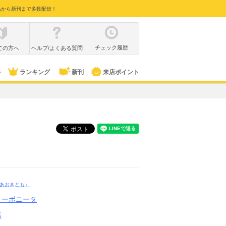
品から新刊まで多数配信！
チェック履歴
ての方へ
ヘルプ/よくある質問
ル
ランキング
新刊
来店ポイント
あおきとも）
リーボニータ
店