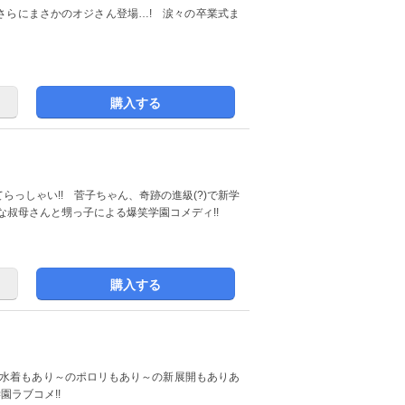
さらにまさかのオジさん登場…! 涙々の卒業式ま
購入する
っしゃい!! 菅子ちゃん、奇跡の進級(?)で新学
な叔母さんと甥っ子による爆笑学園コメディ!!
購入する
 水着もあり～のポロリもあり～の新展開もありあ
園ラブコメ!!