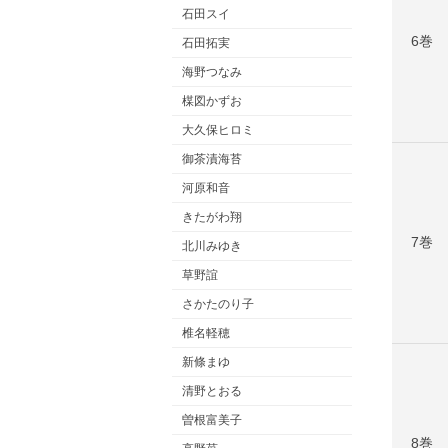
石田スイ
6巻
石田拓実
海野つなみ
楳図かずお
大久保ヒロミ
御茶漬海苔
河原和音
きたがわ翔
7巻
北川みゆき
草野誼
さかたのり子
椎名軽穂
新條まゆ
清野とおる
曽根富美子
8巻