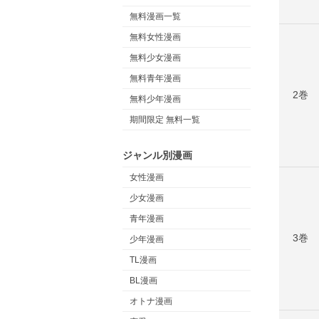
無料漫画一覧
無料女性漫画
無料少女漫画
無料青年漫画
2巻
無料少年漫画
期間限定 無料一覧
ジャンル別漫画
女性漫画
少女漫画
青年漫画
3巻
少年漫画
TL漫画
BL漫画
オトナ漫画