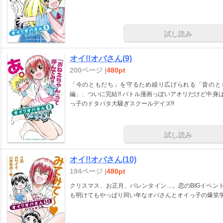
試し読み
オイ!!オバさん(9)
200ページ |
480pt
「今のともだち」を守るため繰り広げられる「昔のと
編」、ついに完結!! バトル漫画っぽいアオリだけど中身
っ子のドタバタ大騒ぎスクールデイズ!!
試し読み
オイ!!オバさん(10)
194ページ |
480pt
クリスマス、お正月、バレンタイン…。恋のBIGイベント
も明けてもやっぱり同い年なオバさんとオイっ子の爆笑学