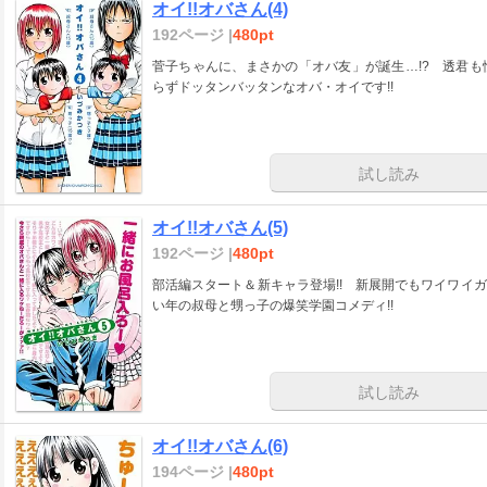
オイ!!オバさん(4)
192ページ |
480pt
菅子ちゃんに、まさかの「オバ友」が誕生…!? 透君
らずドッタンバッタンなオバ・オイです!!
試し読み
オイ!!オバさん(5)
192ページ |
480pt
部活編スタート＆新キャラ登場!! 新展開でもワイワイガ
い年の叔母と甥っ子の爆笑学園コメディ!!
試し読み
オイ!!オバさん(6)
194ページ |
480pt