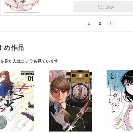
試し読み
1
2
すめ作品
を見た人はコチラも見ています