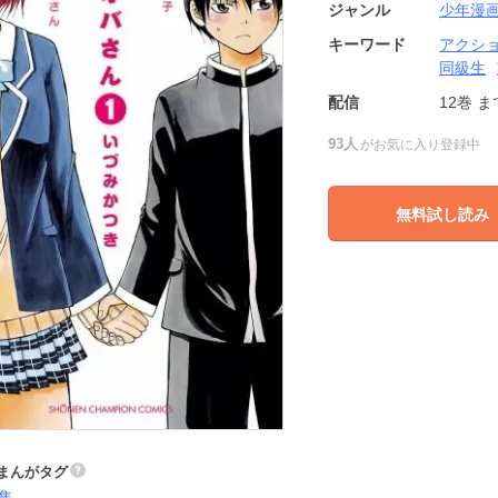
ジャンル
少年漫
キーワード
アクシ
同級生
配信
12巻
ま
93人
がお気に入り登録中
無料試し読み
まんがタグ
集