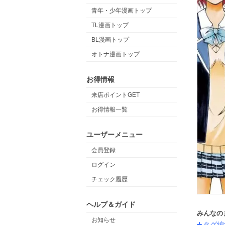
青年・少年漫画トップ
TL漫画トップ
BL漫画トップ
オトナ漫画トップ
お得情報
来店ポイントGET
お得情報一覧
ユーザーメニュー
会員登録
ログイン
チェック履歴
ヘルプ＆ガイド
みんなの
お知らせ
タグ編