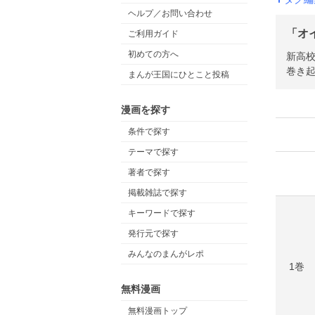
ヘルプ／お問い合わせ
「オイ
ご利用ガイド
初めての方へ
新高
巻き起
まんが王国にひとこと投稿
漫画を探す
条件で探す
テーマで探す
著者で探す
掲載雑誌で探す
キーワードで探す
発行元で探す
みんなのまんがレポ
1巻
無料漫画
無料漫画トップ