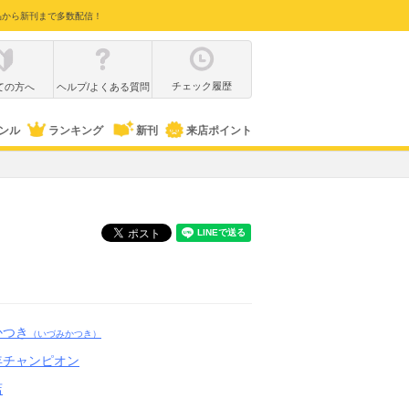
品から新刊まで多数配信！
チェック履歴
ての方へ
ヘルプ/よくある質問
ンル
ランキング
新刊
来店ポイント
かつき
（いづみかつき）
年チャンピオン
店