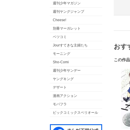
週刊少年マガジン
週刊ヤングジャンプ
Cheese!
別冊マーガレット
ベツコミ
おす
Jourすてきな主婦たち
モーニング
この作品
Sho-Comi
週刊少年サンデー
ヤングキング
デザート
漫画アクション
モバフラ
ビックコミックスペリオール