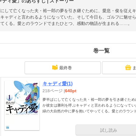
ャディ愛」のあらすじ | ストーリー
ばにして亡くなった夫・裕一郎の夢を引き継ぐために、愛息・俊を従え
ぶキャディと言われるようになっていた。そして今日も、ゴルフに魅せ
ってくる。愛とのラウンドでまたひとつ、感動の物語が生まれる……。
巻一覧
最終巻
キャディ愛(1)
218ページ |
640pt
夢半ばにして亡くなった夫・裕一郎の夢を引き継ぐため
か彼女は勝利を呼ぶキャディと言われるようになってい
緑の大自然の中に夢を抱いてやってくる。愛とのラウン
試し読み