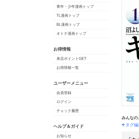
青年・少年漫画トップ
TL漫画トップ
BL漫画トップ
オトナ漫画トップ
お得情報
来店ポイントGET
お得情報一覧
ユーザーメニュー
会員登録
ログイン
チェック履歴
みんなの
タグ編
ヘルプ＆ガイド
お知らせ