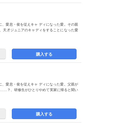
に、愛息・俊を従えキャ ディになった愛。その親
？、天才ジュニアのキャディをすることになった愛
購入する
に、愛息・俊を従えキャ ディになった愛。父親が
は……？、研修生がひとりやめて実家に帰ると聞い
購入する