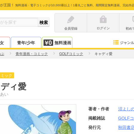
が王国！
無料漫画・電子コミックが10,000冊以上！1冊丸ごと無料、期間限定無料漫画、完結作
ログイン
会員登録
初め
少女
青年/少年
無料漫画
ジャン
のぶ
青年漫画・コミック
GOLFコミック
キャディ愛
コミック
ャディ愛
あい
著者・作者
沼よし
掲載雑誌
GOLF
発行元
秋田書