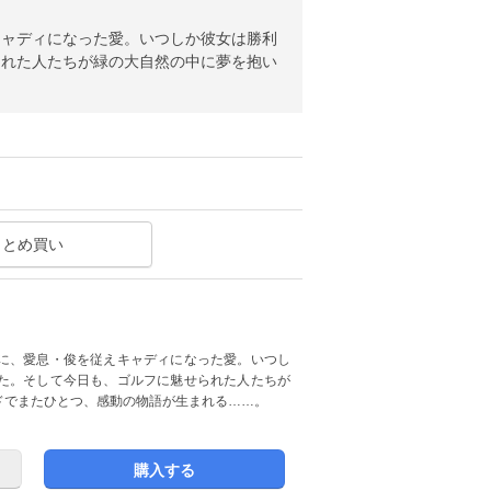
キャディになった愛。いつしか彼女は勝利
られた人たちが緑の大自然の中に夢を抱い
まとめ買い
に、愛息・俊を従えキャディになった愛。いつし
た。そして今日も、ゴルフに魅せられた人たちが
ドでまたひとつ、感動の物語が生まれる……。
購入する