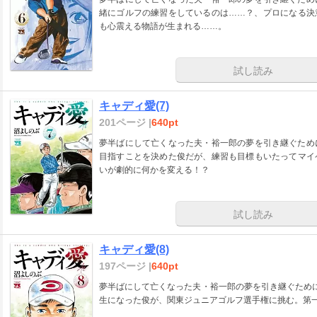
緒にゴルフの練習をしているのは……？、プロになる決
も心震える物語が生まれる……。
試し読み
キャディ愛(7)
201ページ |
640pt
夢半ばにして亡くなった夫・裕一郎の夢を引き継ぐため
目指すことを決めた俊だが、練習も目標もいたってマイ
いが劇的に何かを変える！？
試し読み
キャディ愛(8)
197ページ |
640pt
夢半ばにして亡くなった夫・裕一郎の夢を引き継ぐため
生になった俊が、関東ジュニアゴルフ選手権に挑む。第一