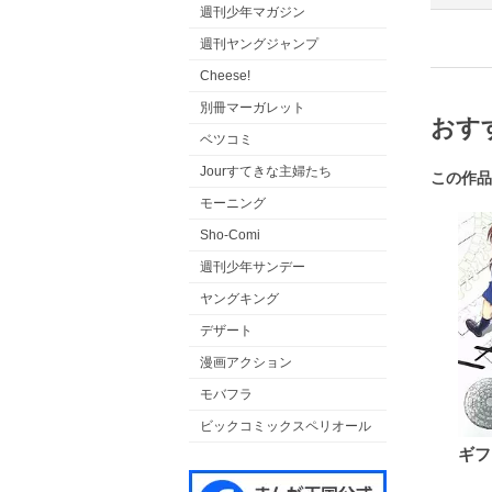
週刊少年マガジン
週刊ヤングジャンプ
Cheese!
別冊マーガレット
おす
ベツコミ
Jourすてきな主婦たち
この作品
モーニング
Sho-Comi
週刊少年サンデー
ヤングキング
デザート
漫画アクション
モバフラ
ビックコミックスペリオール
ギフ