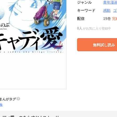
ジャンル
青年漫
キーワード
感動
ゴ
配信
19巻
完
8人
がお気に入り登録中
無料試し読み
まんがタグ
集