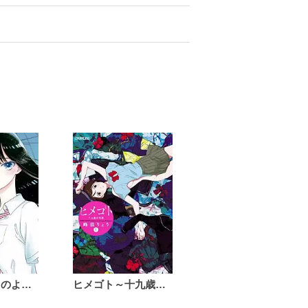
恋は雨上がりのように
ヒメゴト～十九歳の制服～