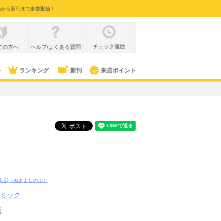
品から新刊まで多数配信！
チェック履歴
ての方へ
ヘルプ/よくある質問
ル
ランキング
新刊
来店ポイント
のぶ
（ぬまよしのぶ）
コミック
店