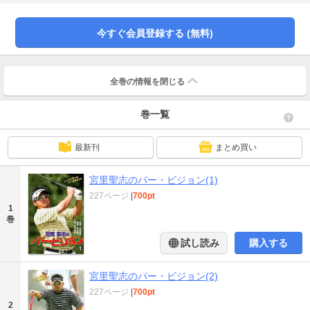
今すぐ会員登録する (無料)
全巻の情報を
閉じる
巻一覧
最新刊
まとめ買い
宮里聖志のパー・ビジョン(1)
227ページ
|
700pt
1
巻
試し読み
購入する
宮里聖志のパー・ビジョン(2)
227ページ
|
700pt
2