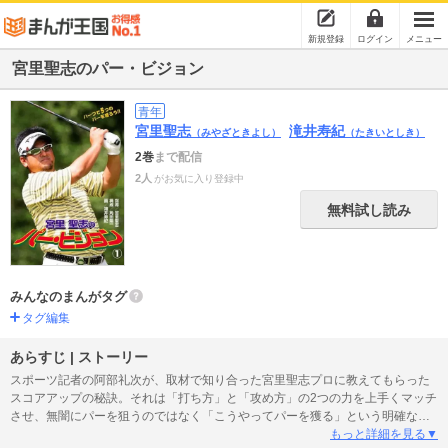
新規登録
ログイン
メニュー
宮里聖志のパー・ビジョン
青年
宮里聖志
滝井寿紀
（みやざときよし）
（たきいとしき）
2巻
まで配信
2人
がお気に入り登録中
無料試し読み
みんなのまんがタグ
タグ編集
あらすじ | ストーリー
スポーツ記者の阿部礼次が、取材で知り合った宮里聖志プロに教えてもらった
スコアアップの秘訣。それは「打ち方」と「攻め方」の2つの力を上手くマッチ
させ、無闇にパーを狙うのではなく「こうやってパーを獲る」という明確なビ
ジョンを持つことだった。12回のレッスンでハーフで5つのパーを目指す。
もっと詳細を見る▼