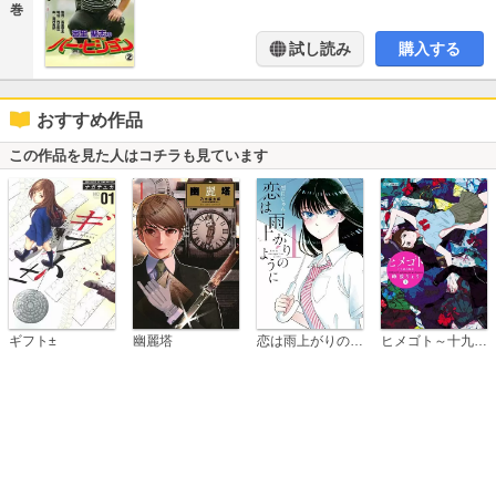
巻
試し読み
購入する
おすすめ作品
この作品を見た人はコチラも見ています
恋は雨上がりのように
ギフト±
幽麗塔
ヒメゴト～十九歳の制服～