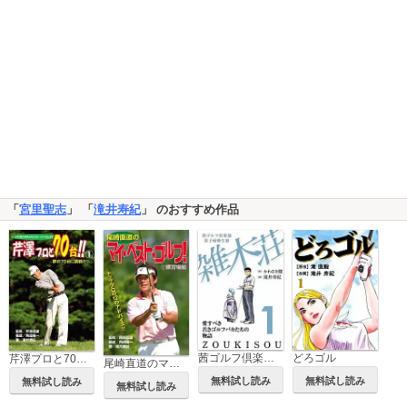
「
宮里聖志
」 「
滝井寿紀
」 のおすすめ作品
どろゴル
茜ゴルフ倶楽部・男子研修生寮 雑木荘
芹澤プロと70台！！
尾崎直道のマイ・べスト・ゴルフ！
無料試し読み
無料試し読み
無料試し読み
無料試し読み