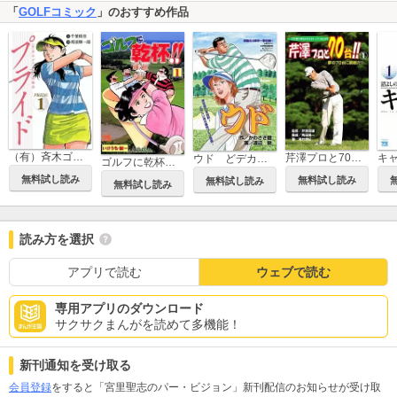
「
GOLFコミック
」のおすすめ作品
（有）斉木ゴルフ製作所物語 プライド
芹澤プロと70台！！
キ
ウド どデカい男の痛快ゴルフ
ゴルフに乾杯！！
無料試し読み
無料試し読み
無料試し読み
無料試し読み
読み方を選択
アプリで読む
ウェブで読む
専用アプリのダウンロード
サクサクまんがを読めて多機能！
新刊通知を受け取る
会員登録
をすると「宮里聖志のパー・ビジョン」新刊配信のお知らせが受け取