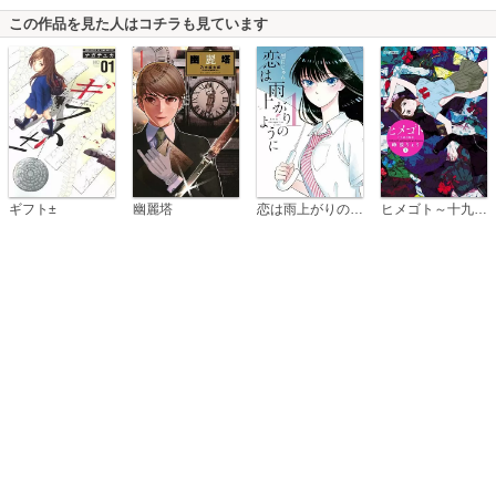
この作品を見た人はコチラも見ています
恋は雨上がりのように
ギフト±
幽麗塔
ヒメゴト～十九歳の制服～