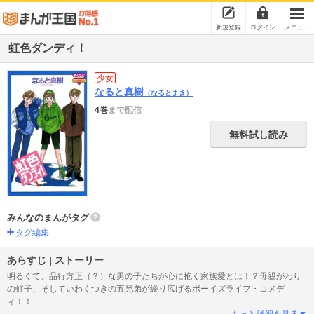
新規登録
ログイン
メニュー
虹色ダンディ！
少女
なると真樹
（なるとまき）
4巻
まで配信
無料試し読み
みんなのまんがタグ
タグ編集
あらすじ | ストーリー
明るくて、品行方正（？）な男の子たちが心に抱く家族愛とは！？母親がわり
の虹子、そしていわくつきの五兄弟が繰り広げるボーイズライフ・コメデ
ィ！！
もっと詳細を見る▼