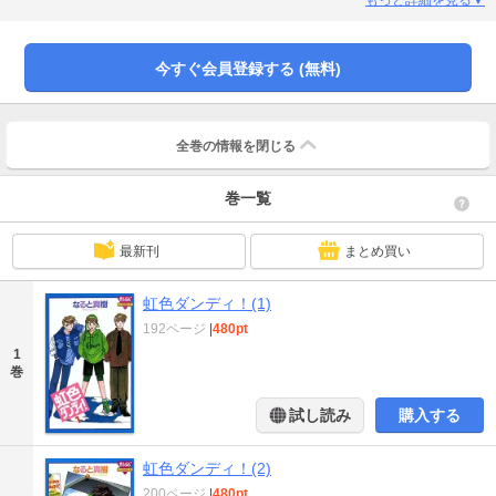
今すぐ会員登録する (無料)
全巻の情報を
閉じる
巻一覧
最新刊
まとめ買い
虹色ダンディ！(1)
192ページ
|
480pt
1
巻
試し読み
購入する
虹色ダンディ！(2)
200ページ
|
480pt