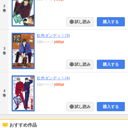
2
巻
試し読み
購入する
虹色ダンディ！(3)
200ページ
|
480pt
3
巻
試し読み
購入する
虹色ダンディ！(4)
192ページ
|
480pt
4
巻
試し読み
購入する
おすすめ作品