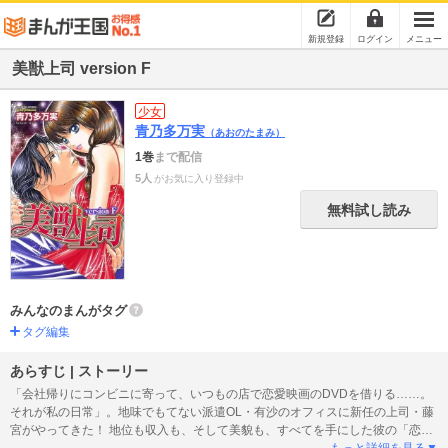
新規登録
ログイン
メニュー
美獣上司 version F
少女
青乃多万実
（あおのたまみ）
1巻
まで配信
5人
がお気に入り登録中
無料試し読み
みんなのまんがタグ
タグ編集
あらすじ | ストーリー
「会社帰りにコンビニに寄って、いつもの店で恋愛映画のDVDを借りる……。
それが私の日常」。地味でもてない派遣OL・有沙のオフィスに新任の上司・藤
宮がやってきた！ 地位も収入も、そして美貌も、すべてを手にした彼の「恋愛