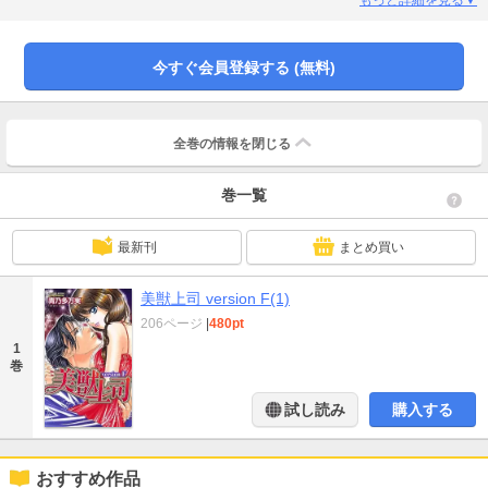
レッスン」によって有沙は……!? 憧れのセレブ上司と絶対秘密の社内恋愛!!
もっと詳細を見る▼
今すぐ会員登録する (無料)
全巻の情報を
閉じる
巻一覧
最新刊
まとめ買い
美獣上司 version F(1)
206ページ
|
480pt
1
巻
試し読み
購入する
おすすめ作品