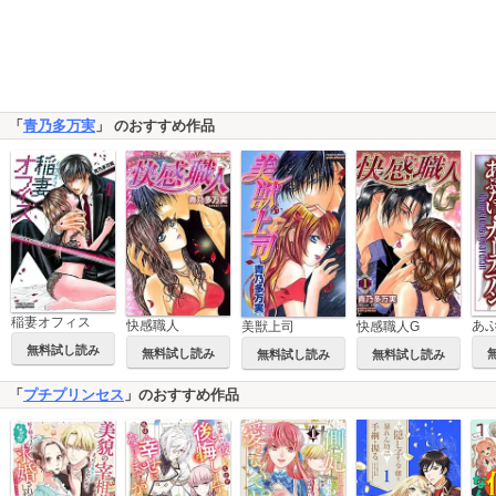
「
青乃多万実
」 のおすすめ作品
稲妻オフィス
快感職人
美獣上司
快感職人G
無料試し読み
無料試し読み
無料試し読み
無料試し読み
「
プチプリンセス
」のおすすめ作品