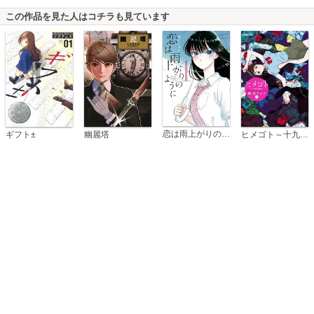
この作品を見た人はコチラも見ています
恋は雨上がりのように
ギフト±
幽麗塔
ヒメゴト～十九歳の制服～