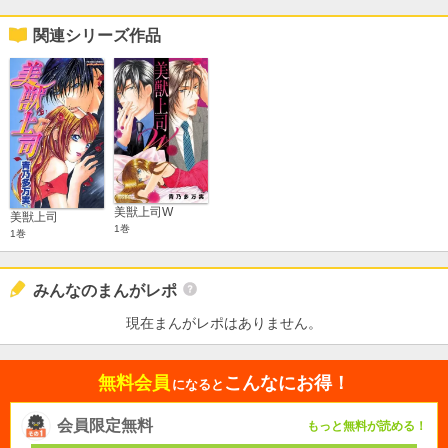
関連シリーズ作品
美獣上司W
美獣上司
1巻
1巻
みんなのまんがレポ
現在まんがレポはありません。
無料会員
こんなにお得！
になると
会員限定無料
もっと無料が読める！