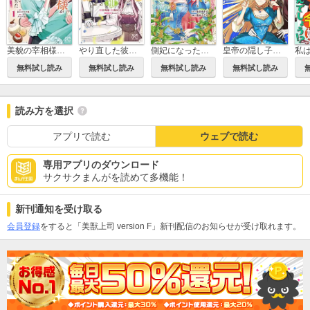
美貌の宰相様がまったく乗り気でなかったので、好き勝手したら、なぜか求婚されてしまった 溺愛とお菓子でお腹いっぱい
やり直した彼らだけが後悔します。私は幸せになりますが。
側妃になったけど、別に愛さなくていいですよ？～他力本願な妃はぐーたらライフを送りたい～
皇帝の隠し子の令嬢は暴れん坊公爵令息の手綱を握る。(話売り)
無料試し読み
無料試し読み
無料試し読み
無料試し読み
読み方を選択
アプリで読む
ウェブで読む
専用アプリのダウンロード
サクサクまんがを読めて多機能！
新刊通知を受け取る
会員登録
をすると「美獣上司 version F」新刊配信のお知らせが受け取れます。