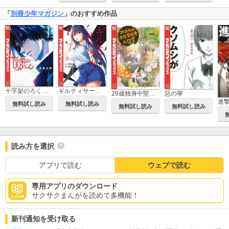
「
別冊少年マガジン
」のおすすめ作品
十字架のろくにん
ギルティサークル
29歳独身中堅冒険者の日常
惡の華
進
無料試し読み
無料試し読み
無料試し読み
無料試し読み
読み方を選択
アプリで読む
ウェブで読む
専用アプリのダウンロード
サクサクまんがを読めて多機能！
新刊通知を受け取る