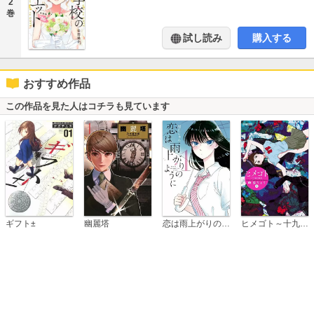
2
巻
試し読み
購入する
おすすめ作品
この作品を見た人はコチラも見ています
恋は雨上がりのように
ギフト±
幽麗塔
ヒメゴト～十九歳の制服～