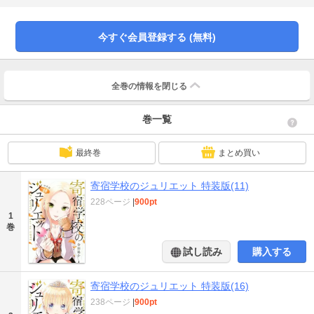
今すぐ会員登録する (無料)
全巻の情報を
閉じる
巻一覧
最終巻
まとめ買い
寄宿学校のジュリエット 特装版(11)
228ページ
|
900pt
1
巻
試し読み
購入する
寄宿学校のジュリエット 特装版(16)
238ページ
|
900pt