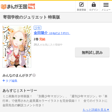
新規登録
ログイン
メニュー
寄宿学校のジュリエット 特装版
少年
金田陽介
（かねだようすけ）
2巻
完結
28人
がお気に入り登録中
無料試し読み
みんなのまんがタグ
タグ編集
あらすじ | ストーリー
ミニ画集付き特装版！ 「別冊少年マガジン」、「週刊少年マガジン」や「単
行本」で使用された超美麗カラーイラストを完全収録！！ 全てのイラストに
金田先生の解説コメント付き！
もっと詳細を見る▼