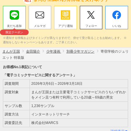
友だち追加
メルマガ
アプリ通知
フォロー
いいね
限定クーポン
※通知する情報およびタイミングが異なりますので、併せて受け取ることをお勧めします。 ※
通知をしないキャンペーンもあります。ご了承ください。
まんが王国
金田陽介
少年漫画
別冊少年マガジン
寄宿学校のジュリ
エット 特装版
お得感No.1表記について
「電子コミックサービスに関するアンケート」
調査期間
2026年3月6日～2026年3月18日
調査対象
まんが王国または主要電子コミックサービスのうちいずれか
をメイン且つ有料で利用している20歳～69歳の男女
サンプル数
1,236サンプル
調査方法
インターネットリサーチ
調査委託先
株式会社MARCS