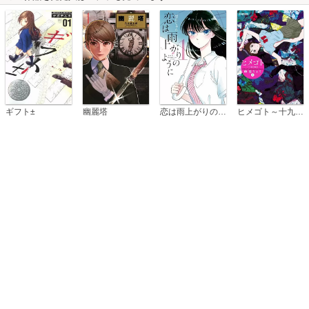
恋は雨上がりのように
ギフト±
幽麗塔
ヒメゴト～十九歳の制服～