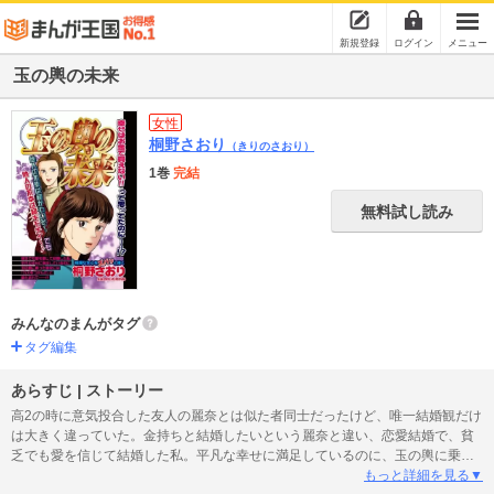
新規登録
ログイン
メニュー
玉の輿の未来
女性
桐野さおり
（きりのさおり）
1巻
完結
無料試し読み
みんなのまんがタグ
タグ編集
あらすじ | ストーリー
高2の時に意気投合した友人の麗奈とは似た者同士だったけど、唯一結婚観だけ
は大きく違っていた。金持ちと結婚したいという麗奈と違い、恋愛結婚で、貧
乏でも愛を信じて結婚した私。平凡な幸せに満足しているのに、玉の輿に乗っ
た親友には「カスをつかんだ」と憐れまれて――!?
もっと詳細を見る▼