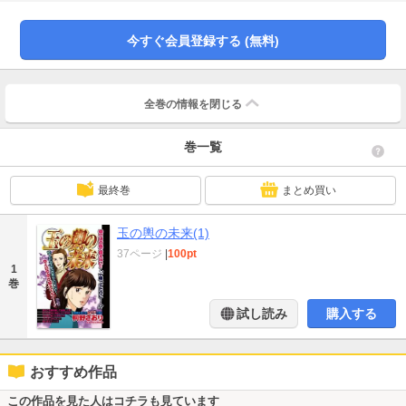
今すぐ会員登録する (無料)
全巻の情報を
閉じる
巻一覧
最終巻
まとめ買い
玉の輿の未来(1)
37ページ
|
100pt
1
巻
試し読み
購入する
おすすめ作品
この作品を見た人はコチラも見ています