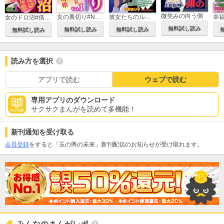
微笑みの向う側
彼女たちのルール
女の裏切り#NTR#復讐#墓場婚 生田悠理作品集
女のドロ沼#借金地獄#ゴミ屋敷#復讐 伊東爾子作品集
無料試し読み
無料試し読み
無料試し読み
無料試し読み
読み方を選択
アプリで読む
ウェブで読む
専用アプリのダウンロード
サクサクまんがを読めて多機能！
新刊通知を受け取る
会員登録
をすると「玉の輿の未来」新刊配信のお知らせが受け取れます。