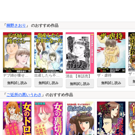
「
桐野さおり
」 のおすすめ作品
デブ姉が痩せたら…
出産したら不幸になった
ザ・虐待
消去 【単話売】
無料試し読み
無料試し読み
無料試し読み
無料試し読み
「
ご近所の悪いうわさ
」のおすすめ作品