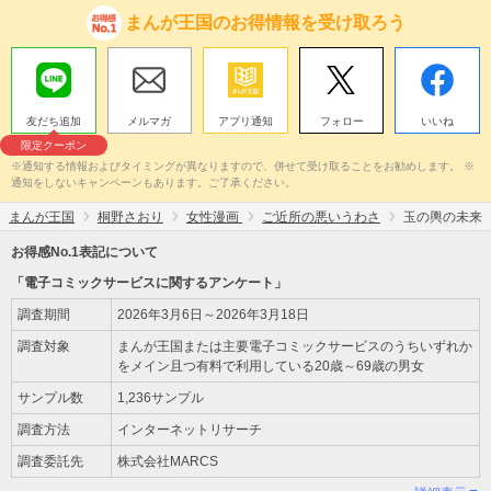
まんが王国のお得情報を受け取ろう
友だち追加
メルマガ
アプリ通知
フォロー
いいね
限定クーポン
※通知する情報およびタイミングが異なりますので、併せて受け取ることをお勧めします。 ※
通知をしないキャンペーンもあります。ご了承ください。
まんが王国
桐野さおり
女性漫画
ご近所の悪いうわさ
玉の輿の未来
お得感No.1表記について
「電子コミックサービスに関するアンケート」
調査期間
2026年3月6日～2026年3月18日
調査対象
まんが王国または主要電子コミックサービスのうちいずれか
をメイン且つ有料で利用している20歳～69歳の男女
サンプル数
1,236サンプル
調査方法
インターネットリサーチ
調査委託先
株式会社MARCS