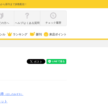
品から新刊まで多数配信！
チェック履歴
ての方へ
ヘルプ/よくある質問
ンル
ランキング
新刊
来店ポイント
瑞希
（ほしのみずき）
レット