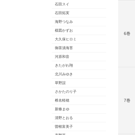
石田スイ
石田拓実
海野つなみ
楳図かずお
6巻
大久保ヒロミ
御茶漬海苔
河原和音
きたがわ翔
北川みゆき
草野誼
さかたのり子
7巻
椎名軽穂
新條まゆ
清野とおる
曽根富美子