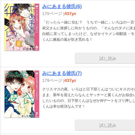
みにあまる彼氏(6)
175ページ |
437pt
「だったら一緒に住む？ うちで一緒に」いろはの一言
叔父さんに挨拶しに向かうものの、「そんなのダメに決
白紙に戻ってしまったけど、なぜかイケメン幼馴染・モ
くんに嫉妬の嵐が吹き荒れる！
試し読み
みにあまる彼氏(7)
179ページ |
437pt
クリスマスの夜、いろはと日下部くんはついにキスのそ
まま、新年を迎えたらなんとサッチーと翼くんがお似合
したいものの、日下部くんはなぜかWデートをゴリ押しし
くんは幸せ絶頂なんです！
試し読み