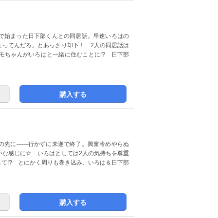
で始まった日下部くんとの同居話。早速いろはの
まってんだろ」とあっさり却下！ 2人の同居話は
モちゃんがいろはと一緒に住むことに!? 日下部
購入する
の先に――行かずに未遂で終了。興奮冷めやらぬ
いな感じに☆ いろはとしては2人の気持ちを尊重
て!? とにかく周りも巻き込み、いろは＆日下部
購入する