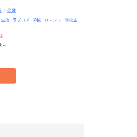
画
恋愛
・生活
ラブコメ
学園
ロマンス
高校生
結
代～