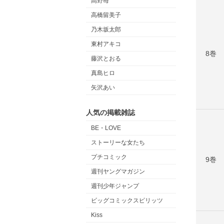
高野苺
高橋留美子
乃木坂太郎
東村アキコ
8巻
藤沢とおる
真島ヒロ
矢沢あい
人気の掲載雑誌
BE・LOVE
ストーリーな女たち
プチコミック
9巻
週刊ヤングマガジン
週刊少年ジャンプ
ビッグコミックスピリッツ
Kiss