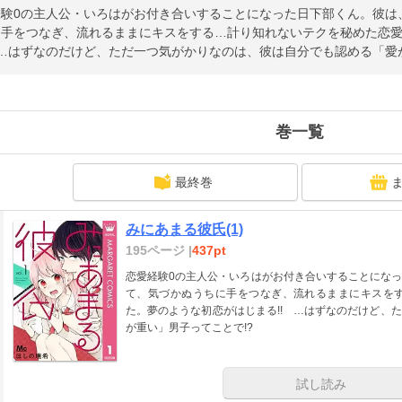
経験0の主人公・いろはがお付き合いすることになった日下部くん。彼は
に手をつなぎ、流れるままにキスをする…計り知れないテクを秘めた恋
 …はずなのだけど、ただ一つ気がかりなのは、彼は自分でも認める「愛
巻一覧
最終巻
みにあまる彼氏(1)
195ページ |
437pt
恋愛経験0の主人公・いろはがお付き合いすることにな
て、気づかぬうちに手をつなぎ、流れるままにキスを
た。夢のような初恋がはじまる!! …はずなのだけど、
が重い」男子ってことで!?
試し読み