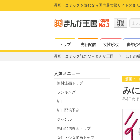
漫画・コミックを読むなら国内最大級サイトのまん
詳細
検索
トップ
先行配信
女性/少女
青年/少
漫画・コミック読むならまんが王国
ほしの
人気メニュー
漫画・
無料漫画トップ
み
ランキング
みにあま
新刊
新刊配信予定
ジャンル
先行配信漫画トップ
女性・少女漫画トップ