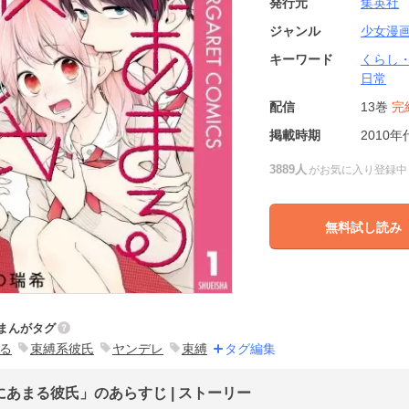
発行元
集英社
ジャンル
少女漫
キーワード
くらし
日常
配信
13巻
完
掲載時期
2010年
3889人
がお気に入り登録中
無料試し読み
まんがタグ
る
束縛系彼氏
ヤンデレ
束縛
タグ編集
にあまる彼氏」のあらすじ | ストーリー