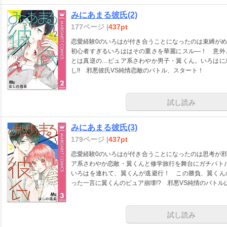
みにあまる彼氏(2)
177ページ |
437pt
恋愛経験0のいろはが付き合うことになったのは束縛が
初心者すぎるいろははその重さを華麗にスル―！ 意外
とは真逆の…ピュア系さわやか男子・翼くん。いろはに
し!! 邪悪彼氏VS純情恋敵のバトル、スタート！
試し読み
みにあまる彼氏(3)
179ページ |
437pt
恋愛経験0のいろはが付き合うことになったのは思考が
ア系さわやか恋敵・翼くんと修学旅行を舞台にガチバトル
いろはを連れて、翼くんが逃避行！ この勝負、翼くん
った一言に翼くんのピュア崩壊!? 邪悪VS純情のバトル
試し読み