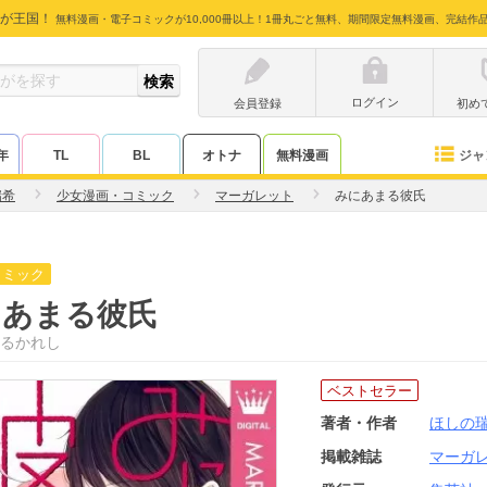
が王国！
無料漫画・電子コミックが10,000冊以上！1冊丸ごと無料、期間限定無料漫画、完結作
ログイン
会員登録
初め
ジャ
年
TL
BL
オトナ
無料漫画
瑞希
少女漫画・コミック
マーガレット
みにあまる彼氏
コミック
にあまる彼氏
るかれし
ベストセラー
著者・作者
ほしの
掲載雑誌
マーガ