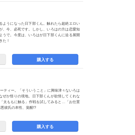
るようになった日下部くん。触れたら超絶エロい
が、今、必死です。しかし、いろはの方は恋愛知
ようで。今度は、いろはが日下部くんに迫る展開
きた！
購入する
パーティー。「そういうこと」に興味津々ないろは
なぜか悟りの境地。日下部くんが欲情してくれな
た「太ももに触る」作戦を試してみると…「お仕置
悪彼氏の本性、覚醒!?
購入する