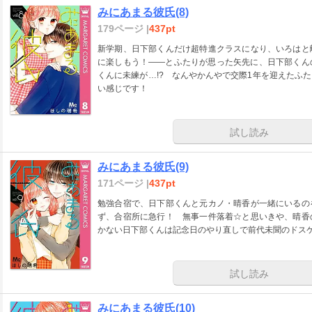
みにあまる彼氏(8)
179ページ |
437pt
新学期、日下部くんだけ超特進クラスになり、いろはと
に楽しもう！――とふたりが思った矢先に、日下部くん
くんに未練が…!? なんやかんやで交際1年を迎えたふ
い感じです！
試し読み
みにあまる彼氏(9)
171ページ |
437pt
勉強合宿で、日下部くんと元カノ・晴香が一緒にいるの
ず、合宿所に急行！ 無事一件落着☆と思いきや、晴香
かない日下部くんは記念日のやり直しで前代未聞のドスケ
試し読み
みにあまる彼氏(10)