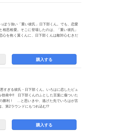
めっぽう強い「重い彼氏」日下部くん。でも、恋愛
と相思相愛。そこに登場したのは、「重い彼氏」
恋心を抱く翼くんに、日下部くんは敵対心むきだ
購入する
邪悪すぎる彼氏・日下部くん。いろはに恋したピュ
勃発中!! 日下部くんのふとした言葉に傷ついた
の勝利！ …と思いきや、逃げた先でいろはが言
は、第2ラウンドにもつれ込む!?
購入する