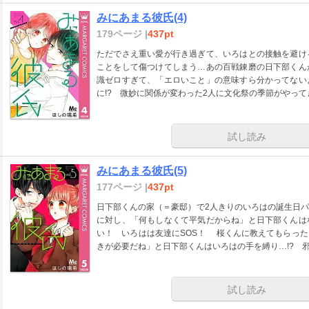
みにあまる彼氏(4)
179ページ |
437pt
ただでさえ重い愛が行き過ぎて、いろはとの接触を避け
ことをして傷つけてしまう…あの百戦錬磨の日下部くん
識ゼロすぎて、「エロいこと」の意味すら分かってない
に!? 微妙に関係が変わった2人に文化祭の季節がやって
試し読み
みにあまる彼氏(5)
177ページ |
437pt
日下部くんの家（＝豪邸）で2人きりのいろはの誕生日
に対し、「何もしなくて平気だからね」と日下部くんは
い！ いろはは友達にSOS！ 桜くんに教えてもらっ
きが必要だね」と日下部くんはいろはの手を縛り…!? 邪
試し読み