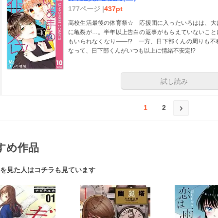
177ページ |
437pt
高校生活最後の体育祭☆ 応援団に入ったいろはは、大
に亀裂が…。半年以上告白の返事がもらえていないこと
もいられなくなり――!? 一方、日下部くんの周りも
なって、日下部くんがいつも以上に情緒不安定!?
試し読み
1
2
すめ作品
を見た人はコチラも見ています