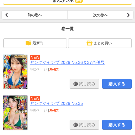
まんがレポ
0件
前の巻へ
次の巻へ
巻一覧
最新刊
まとめ買い
NEW
ヤングジャンプ 2026 No.36＆37合併号
442ページ
|
364pt
試し読み
購入する
NEW
ヤングジャンプ 2026 No.35
440ページ
|
364pt
試し読み
購入する