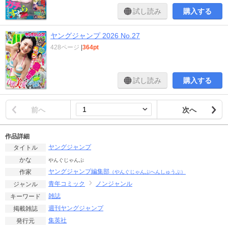
試し読み
購入する
ヤングジャンプ 2026 No.27
428ページ
|
364pt
試し読み
購入する
前へ
次へ
作品詳細
ヤングジャンプ
タイトル
かな
やんぐじゃんぷ
ヤングジャンプ編集部
作家
（やんぐじゃんぷへんしゅうぶ）
青年コミック
ノンジャンル
ジャンル
雑誌
キーワード
週刊ヤングジャンプ
掲載雑誌
集英社
発行元