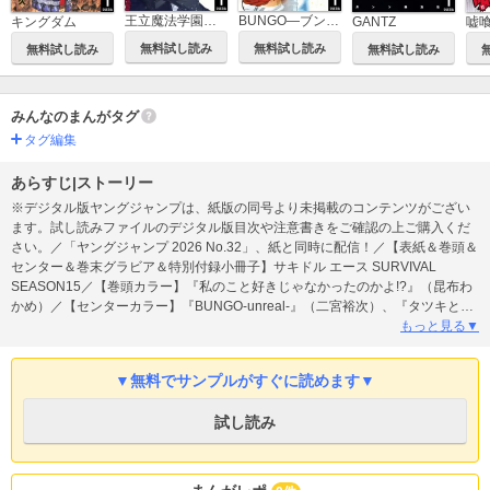
王立魔法学園の最下生～貧困街上がりの最強魔法師、貴族だらけの学園で無双する～
BUNGO―ブンゴ―
キングダム
GANTZ
嘘
無料試し読み
無料試し読み
無料試し読み
無料試し読み
みんなのまんがタグ
タグ編集
あらすじ|ストーリー
※デジタル版ヤングジャンプは、紙版の同号より未掲載のコンテンツがござい
ます。試し読みファイルのデジタル版目次や注意書きをご確認の上ご購入くだ
さい。／「ヤングジャンプ 2026 No.32」、紙と同時に配信！／【表紙＆巻頭＆
センター＆巻末グラビア＆特別付録小冊子】サキドル エース SURVIVAL
SEASON15／【巻頭カラー】『私のこと好きじゃなかったのかよ!?』（昆布わ
かめ）／【センターカラー】『BUNGO-unreal-』（二宮裕次）、『タツキとタ
マキ』（吉田ユウマ）／【3週連ゾクッ…!!!ゲスト作家ホラー読切（2）】『死
もっと見る▼
後クエスト』（原作：名雪史郎 作画：針尾春）／【特別読切】『かわいいの
はガワだけだ』（宇藤あかり）、『DUST TO DUST』（浅石久楽）、『異世界
▼無料でサンプルがすぐに読めます▼
夫婦再恋譚』（ささた汐）／ほか、12作品を掲載！
試し読み