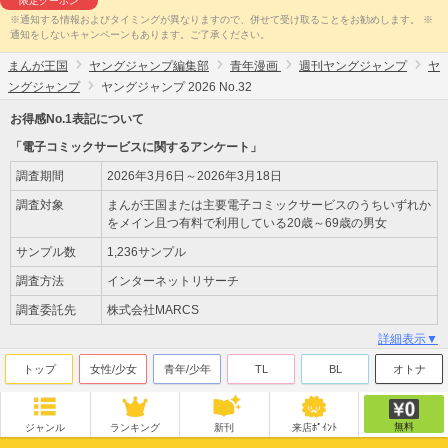
限定クーポン
※通知する情報およびタイミングが異なりますので、併せて受け取ることをお勧めします。 ※
通知をしないキャンペーンもあります。ご了承ください。
まんが王国
ヤングジャンプ編集部
青年漫画
週刊ヤングジャンプ
ヤ
ングジャンプ
ヤングジャンプ 2026 No.32
お得感No.1表記について
「電子コミックサービスに関するアンケート」
調査期間
2026年3月6日～2026年3月18日
調査対象
まんが王国または主要電子コミックサービスのうちいずれか
をメイン且つ有料で利用している20歳～69歳の男女
サンプル数
1,236サンプル
調査方法
インターネットリサーチ
調査委託先
株式会社MARCS
詳細表示▼
トップ
女性/少女
青年/少年
TL
BL
オトナ
無料
ジャンル
ランキング
新刊
来店ﾎﾟｲﾝﾄ