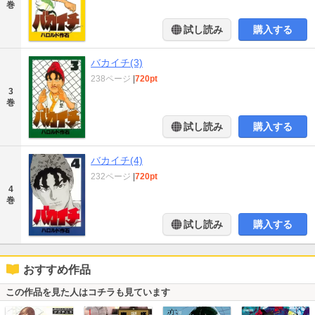
巻
試し読み
購入する
バカイチ(3)
238ページ
|
720pt
3
巻
試し読み
購入する
バカイチ(4)
232ページ
|
720pt
4
巻
試し読み
購入する
おすすめ作品
この作品を見た人はコチラも見ています