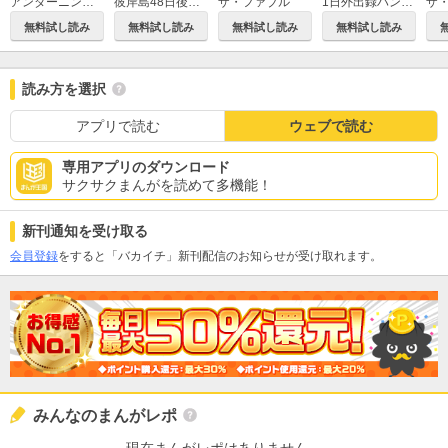
アンダーニンジャ
1日外出録ハンチョウ
彼岸島48日後…
ザ・ファブル
無料試し読み
無料試し読み
無料試し読み
無料試し読み
読み方を選択
アプリで読む
ウェブで読む
専用アプリのダウンロード
サクサクまんがを読めて多機能！
新刊通知を受け取る
会員登録
をすると「バカイチ」新刊配信のお知らせが受け取れます。
みんなのまんがレポ
現在まんがレポはありません。