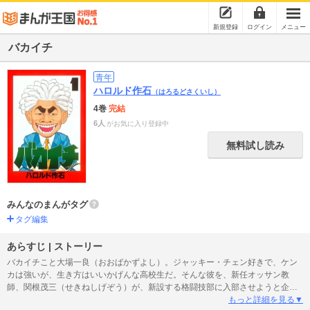
新規登録
ログイン
メニュー
バカイチ
青年
ハロルド作石
（はろるどさくいし）
4巻
完結
6人
がお気に入り登録中
無料試し読み
みんなのまんがタグ
タグ編集
あらすじ | ストーリー
バカイチこと大場一良（おおばかずよし）。ジャッキー・チェン好きで、ケン
カは強いが、生き方はいいかげんな高校生だ。そんな彼を、新任オッサン教
師、関根茂三（せきねしげぞう）が、新設する格闘技部に入部させようと企ん
でいる。空手道正武塾の総帥、井上政彦（いのうえまさひこ）の元弟子＆親友
もっと詳細を見る▼