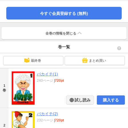
だった関根は、なぜか、バカイチに格闘技の才能を見いだしたらしい!? 世界
一強くて愚かな師弟を描く、本格格闘技コメディー!!
今すぐ会員登録する (無料)
全巻の情報を
閉じる
巻一覧
最終巻
まとめ買い
バカイチ(1)
240ページ
|
720pt
1
巻
試し読み
購入する
バカイチ(2)
232ページ
|
720pt
2