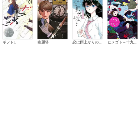
恋は雨上がりのように
ギフト±
幽麗塔
ヒメゴト～十九歳の制服～