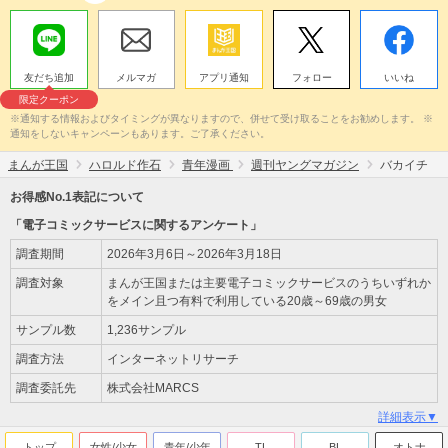
友だち追加
メルマガ
アプリ通知
フォロー
いいね
限定クーポン
※通知する情報およびタイミングが異なりますので、併せて受け取ることをお勧めします。 ※
通知をしないキャンペーンもあります。ご了承ください。
まんが王国
ハロルド作石
青年漫画
週刊ヤングマガジン
バカイチ
お得感No.1表記について
「電子コミックサービスに関するアンケート」
調査期間
2026年3月6日～2026年3月18日
調査対象
まんが王国または主要電子コミックサービスのうちいずれか
をメイン且つ有料で利用している20歳～69歳の男女
サンプル数
1,236サンプル
調査方法
インターネットリサーチ
調査委託先
株式会社MARCS
詳細表示▼
トップ
女性/少女
青年/少年
TL
BL
オトナ