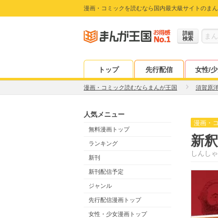
漫画・コミックを読むなら国内最大級サイトのまん
詳細
検索
トップ
先行配信
女性/
漫画・コミック読むならまんが王国
須賀原
人気メニュー
漫画・
無料漫画トップ
新釈
ランキング
しんしゃ
新刊
新刊配信予定
ジャンル
先行配信漫画トップ
女性・少女漫画トップ