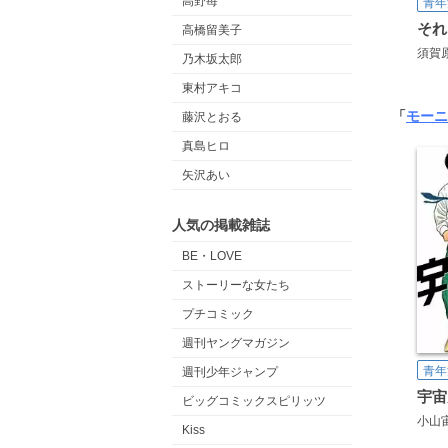
高野苺
青年
それ
高橋留美子
須賀
乃木坂太郎
東村アキコ
「
モーニ
藤沢とおる
真島ヒロ
矢沢あい
人気の掲載雑誌
BE・LOVE
ストーリーな女たち
プチコミック
週刊ヤングマガジン
青年
週刊少年ジャンプ
宇宙
ビッグコミックスピリッツ
小山
Kiss