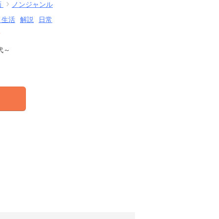
画
ノンジャンル
・生活
解説
日常
結
代～