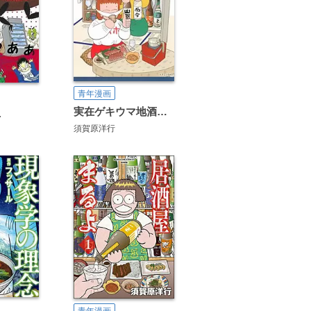
青年漫画
実在ゲキウマ地酒日記
上
須賀原洋行
青年漫画