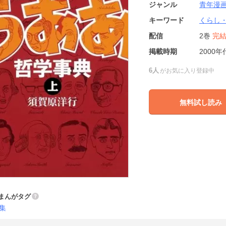
ジャンル
青年漫
キーワード
くらし
配信
2巻
完
掲載時期
2000年
6人
がお気に入り登録中
無料試し読み
まんがタグ
集