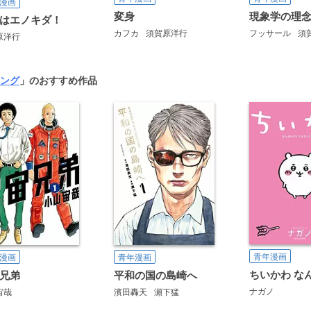
漫画
変身
現象学の理
はエノキダ！
カフカ
須賀原洋行
フッサール
須
原洋行
ング
」のおすすめ作品
青年漫画
青年漫画
漫画
平和の国の島崎へ
兄弟
ナガノ
濱田轟天
瀬下猛
宙哉