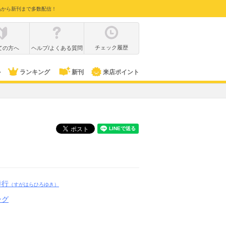
品から新刊まで多数配信！
チェック履歴
ての方へ
ヘルプ/よくある質問
ル
ランキング
新刊
来店ポイント
洋行
（すがはらひろゆき）
ング