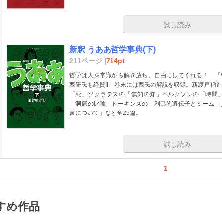
試し読み
新釈 うああ哲学事典(下)
211ページ |
714pt
哲学は人を常識から解き放ち、自由にしてくれる！ 「
西研氏も絶賛!! 巻末には西氏の解説を収録。新渡戸稲
「死」ソクラテスの「無知の知」ベルクソンの「時間
「洞窟の比喩」ドーキンスの「利己的遺伝子とミーム」
書について」など全25篇。
試し読み
1
すめ作品