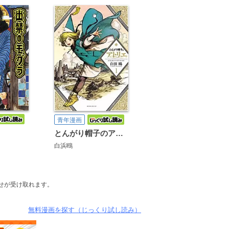
青年漫画
ラ
とんがり帽子のアトリエ
白浜鴎
せが受け取れます。
無料漫画を探す（じっくり試し読み）