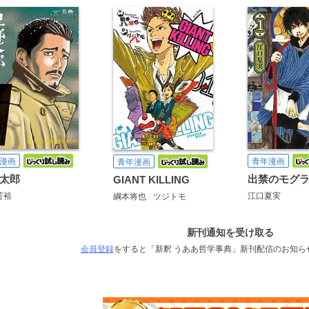
漫画
青年漫画
青年漫画
太郎
出禁のモグ
GIANT KILLING
芳裕
江口夏実
綱本将也
ツジトモ
新刊通知を受け取る
会員登録
をすると「新釈 うああ哲学事典」新刊配信のお知ら