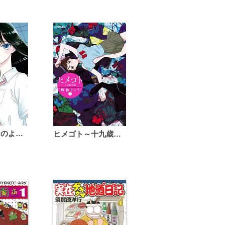
恋は雨上がりのように
ヒメゴト～十九歳の制服～