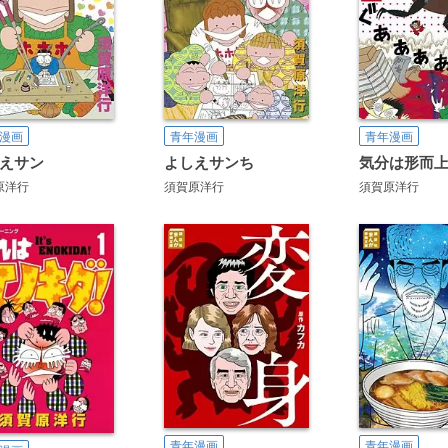
漫画
青年漫画
青年漫画
えサン
よしえサンち
気分は形而
原洋行
須賀原洋行
須賀原洋行
青年漫画
青年漫画