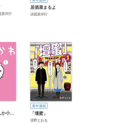
念
居酒屋まるよ
賀原洋行
須賀原洋行
青年漫画
ちいかわ なんか小さくてかわいいやつ
「壇蜜」
清野とおる