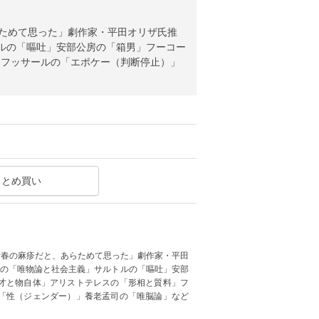
らためて思った」劇作家・平田オリザ氏推
トルの「嘔吐」安部公房の「箱男」フーコー
」フッサールの「エポケー（判断停止）」
まとめ買い
青春の麻疹だと、あらためて思った」劇作家・平田
スの「唯物論と社会主義」サルトルの「嘔吐」安部
才と物自体」アリストテレスの「形相と質料」フ
「性（ジェンダー）」養老孟司の「唯脳論」など