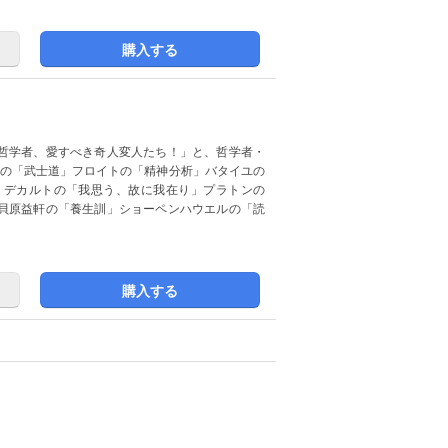
購入する
哲学者、愛すべき奇人変人たち！」と、哲学者・
造の「武士道」フロイトの「精神分析」バタイユの
」デカルトの「我思う、故に我在り」プラトンの
貝原益軒の「養生訓」ショーペンハウエルの「読
購入する