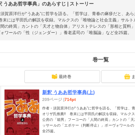
釈 うああ哲学事典」のあらすじ | ストーリー
須賀原洋行が“うああ”に哲学を語る。「哲学は、青春の麻疹だと、あ
 巻末には平田氏の解説を収録。マルクスの「唯物論と社会主義」サル
人間の終焉」カントの「天才と物自体」アリストテレスの「形相と質料
ォワールの「性（ジェンダー）」養老孟司の「唯脳論」など全25篇。
巻一覧
最終巻
新釈 うああ哲学事典(上)
209ページ |
714pt
作者・須賀原洋行が“うああ”に哲学を語る。「哲学は、
オリザ氏推薦!! 巻末には平田氏の解説を収録。マルク
公房の「箱男」フーコーの「人間の終焉」カントの「天
ッサールの「エポケー（判断停止）」ボーヴォワールの
全25篇。