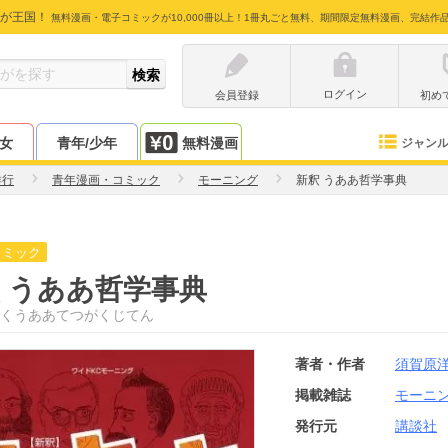
が王国！
無料漫画・電子コミックが10,000冊以上！1冊丸ごと無料、期間限定無料漫画、完結作
ログイン
会員登録
初め
少女
青年/少年
無料漫画
ジャン
洋行
青年漫画・コミック
モーニング
新釈 うああ哲学事典
コミック
 うああ哲学事典
くうああてつがくじてん
著者・作者
須賀原
掲載雑誌
モーニ
発行元
講談社