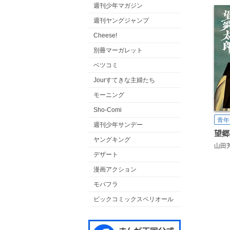
週刊少年マガジン
週刊ヤングジャンプ
Cheese!
別冊マーガレット
ベツコミ
Jourすてきな主婦たち
モーニング
Sho-Comi
青年
週刊少年サンデー
望郷
ヤングキング
山田
デザート
漫画アクション
モバフラ
ビックコミックスペリオール