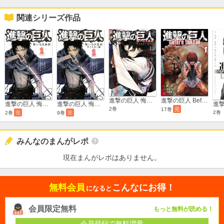
関連シリーズ作品
進撃の巨人 悔いなき選択 フルカラー完全版
進撃の巨人 Before the fall
進撃の巨人 悔いなき選択 リマスター版
進撃の巨人 悔いなき選択
2巻
17巻
完
2巻
9巻
完
2巻
完
みんなのまんがレポ
現在まんがレポはありません。
無料会員
こんなにお得！
になると
会員限定無料
もっと無料が読める！
会員登録で無料増量