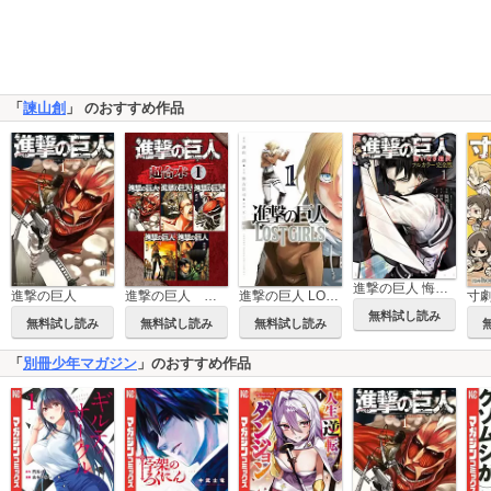
「
諫山創
」 のおすすめ作品
進撃の巨人 悔いなき選択 フルカラー完全版
進撃の巨人
寸
進撃の巨人 超合本版
進撃の巨人 LOST GIRLS
無料試し読み
無料試し読み
無料試し読み
無料試し読み
「
別冊少年マガジン
」のおすすめ作品