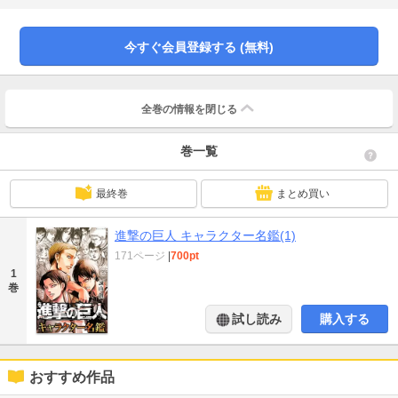
いるんです”など新事実満載の「諫山創先生インタビュー」も収録。
今すぐ会員登録する (無料)
全巻の情報を
閉じる
巻一覧
最終巻
まとめ買い
進撃の巨人 キャラクター名鑑(1)
171ページ
|
700pt
1
巻
試し読み
購入する
おすすめ作品