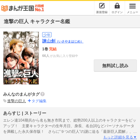
新規登録
ログイン
メニュー
進撃の巨人 キャラクター名鑑
少年
諫山創
（いさやまはじめ）
1巻
完結
66人
がお気に入り登録中
無料試し読み
みんなのまんがタグ
進撃の巨人
タグ編集
あらすじ | ストーリー
エレン達104期兵から名も無き市民まで、総勢200人以上のキャラクターをピッ
アップ！ 主要キャラクターの生年月日、身長、名台詞などパーソナルデータ
を満載した永久保存版！ さらに“９つの巨人”の謎に迫る「最新巨人図解」、壁
内に放たれた巨人達が一目でわかる「巨人棲息域図」、“じつは○○にはモデルが
もっと詳細を見る▼