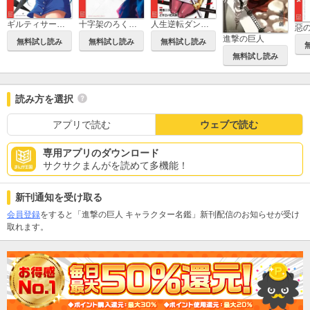
ギルティサークル
十字架のろくにん
人生逆転ダンジョン
惡
進撃の巨人
無料試し読み
無料試し読み
無料試し読み
無料試し読み
読み方を選択
アプリで読む
ウェブで読む
専用アプリのダウンロード
サクサクまんがを読めて多機能！
新刊通知を受け取る
会員登録
をすると「進撃の巨人 キャラクター名鑑」新刊配信のお知らせが受け
取れます。