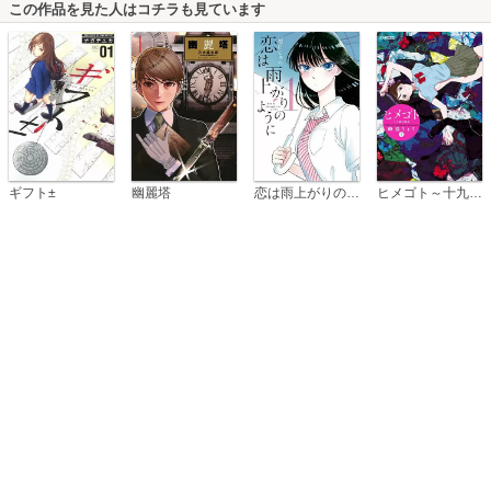
この作品を見た人はコチラも見ています
恋は雨上がりのように
ギフト±
幽麗塔
ヒメゴト～十九歳の制服～