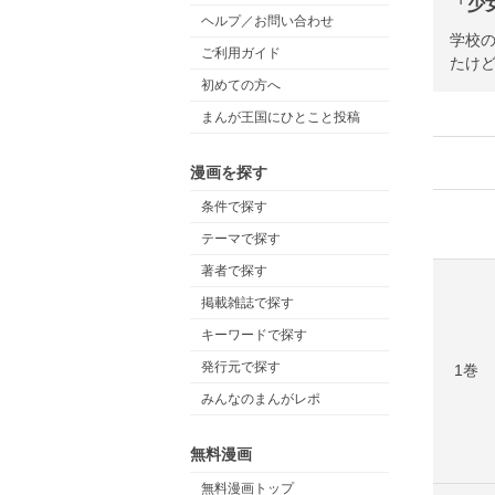
「少
ヘルプ／お問い合わせ
学校
ご利用ガイド
たけど
初めての方へ
まんが王国にひとこと投稿
漫画を探す
条件で探す
テーマで探す
著者で探す
掲載雑誌で探す
キーワードで探す
発行元で探す
1巻
みんなのまんがレポ
無料漫画
無料漫画トップ