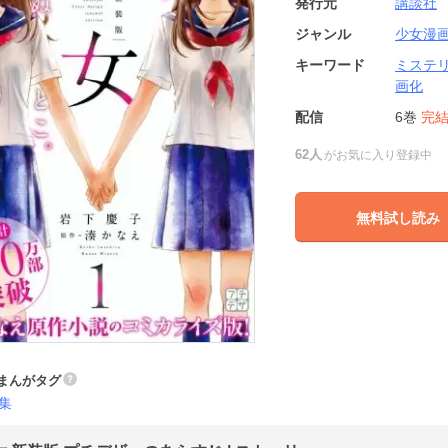
発行元
講談社
ジャンル
少女漫
キーワード
ミステ
画化
配信
6巻
完
62人
がお気に入り登録中
無料試し読み
まんがタグ
集