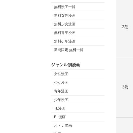
無料漫画一覧
無料女性漫画
無料少女漫画
2巻
無料青年漫画
無料少年漫画
期間限定 無料一覧
ジャンル別漫画
女性漫画
少女漫画
3巻
青年漫画
少年漫画
TL漫画
BL漫画
オトナ漫画