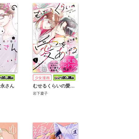
少女漫画
松永さん
むせるくらいの愛をあげる プチデザ
岩下慶子