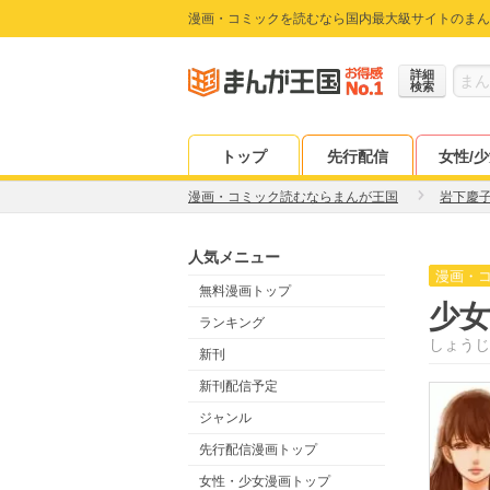
漫画・コミックを読むなら国内最大級サイトのまん
詳細
検索
トップ
先行配信
女性/
漫画・コミック読むならまんが王国
岩下慶
人気メニュー
漫画・
無料漫画トップ
少女
ランキング
しょうじ
新刊
新刊配信予定
ジャンル
先行配信漫画トップ
女性・少女漫画トップ