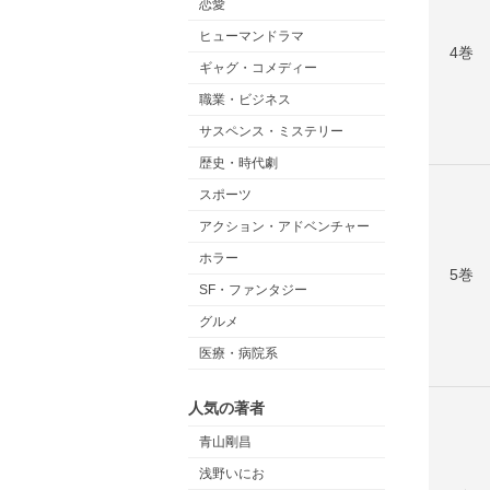
恋愛
ヒューマンドラマ
4巻
ギャグ・コメディー
職業・ビジネス
サスペンス・ミステリー
歴史・時代劇
スポーツ
アクション・アドベンチャー
ホラー
5巻
SF・ファンタジー
グルメ
医療・病院系
人気の著者
青山剛昌
浅野いにお