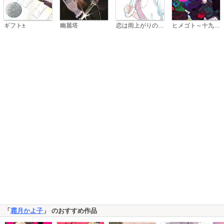
恋は雨上がりのように
ギフト±
幽麗塔
ヒメゴト～十九歳の制服～
「
霜月かよ子
」 のおすすめ作品