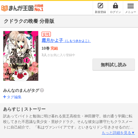
新規登録
ログイン
メニュー
クドラクの晩餐 分冊版
女性
霜月かよ子
（しもつきかよこ）
10巻
完結
3人
がお気に入り登録中
無料試し読み
みんなのまんがタグ
タグ編集
あらすじ | ストーリー
訳あってバイトと勉強に明け暮れる貧乏高校生・神田勝守。彼の通う学園に転
校してきた不思議な美少女・里紗クドラク。そんな彼女は勝守たちクラスメー
トに自己紹介で、 「私はヴァンパイアです」といきなりドン引きさせるのだ
が……!? 第1話「謎の転校生」収録。
もっと詳細を見る▼