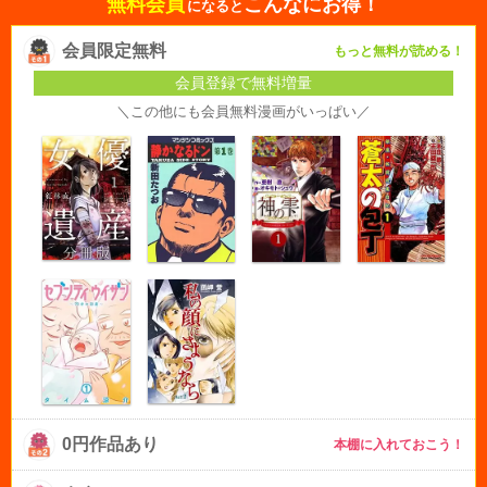
無料会員
こんなにお得！
になると
会員限定無料
もっと無料が読める！
会員登録で無料増量
＼この他にも会員無料漫画がいっぱい／
0円作品あり
本棚に入れておこう！