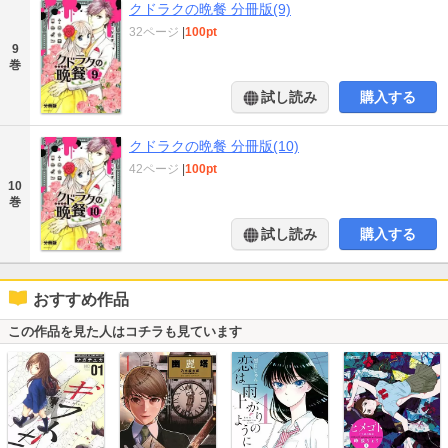
クドラクの晩餐 分冊版(9)
32ページ
|
100pt
9
巻
試し読み
購入する
クドラクの晩餐 分冊版(10)
42ページ
|
100pt
10
巻
試し読み
購入する
おすすめ作品
この作品を見た人はコチラも見ています