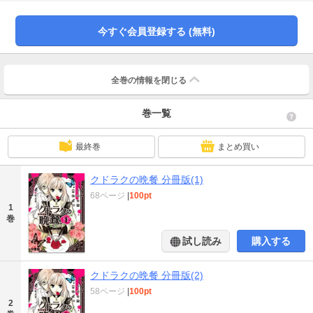
今すぐ会員登録する (無料)
全巻の情報を
閉じる
巻一覧
最終巻
まとめ買い
クドラクの晩餐 分冊版(1)
68ページ
|
100pt
1
巻
試し読み
購入する
クドラクの晩餐 分冊版(2)
58ページ
|
100pt
2