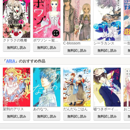
クドラクの晩餐
ポワソン ～寵姫ポンパドゥールの生涯～ プチキス
C-blossom
シーラカンス
無料試し読み
無料試し読み
無料試し読み
無料試し読み
「
ARIA
」のおすすめ作品
架刑のアリス
あのなつ。
だんだらごはん
嘘つきボーイフレンド
無料試し読み
無料試し読み
無料試し読み
無料試し読み