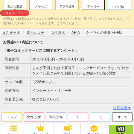
友だち追加
メルマガ
アプリ通知
フォロー
いいね
限定クーポン
※通知する情報およびタイミングが異なりますので、併せて受け取ることをお勧めします。 ※
通知をしないキャンペーンもあります。ご了承ください。
まんが王国
霜月かよ子
女性漫画
ARIA
クドラクの晩餐 分冊版
お得感No.1表記について
「電子コミックサービスに関するアンケート」
調査期間
2026年3月6日～2026年3月18日
調査対象
まんが王国または主要電子コミックサービスのうちいずれか
をメイン且つ有料で利用している20歳～69歳の男女
サンプル数
1,236サンプル
調査方法
インターネットリサーチ
調査委託先
株式会社MARCS
詳細表示▼
トップ
女性/少女
青年/少年
TL
BL
オトナ