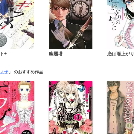
ト±
幽麗塔
よ子
」 のおすすめ作品