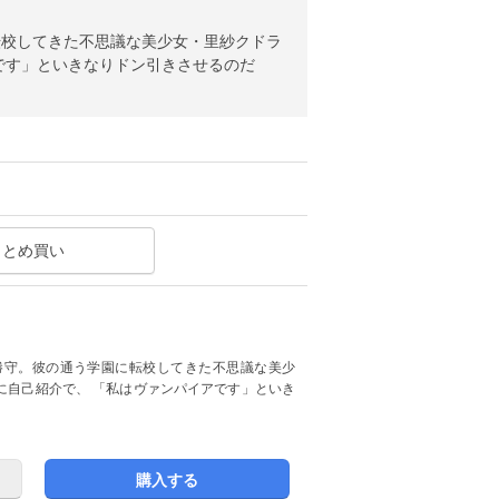
転校してきた不思議な美少女・里紗クドラ
です」といきなりドン引きさせるのだ
まとめ買い
勝守。彼の通う学園に転校してきた不思議な美少
に自己紹介で、 「私はヴァンパイアです」といき
購入する