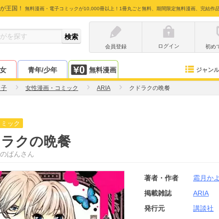
が王国！
無料漫画・電子コミックが10,000冊以上！1冊丸ごと無料、期間限定無料漫画、完結作
ログイン
会員登録
初め
少女
青年/少年
無料漫画
ジャン
よ子
女性漫画・コミック
ARIA
クドラクの晩餐
コミック
ドラクの晩餐
のばんさん
著者・作者
霜月か
掲載雑誌
ARIA
発行元
講談社