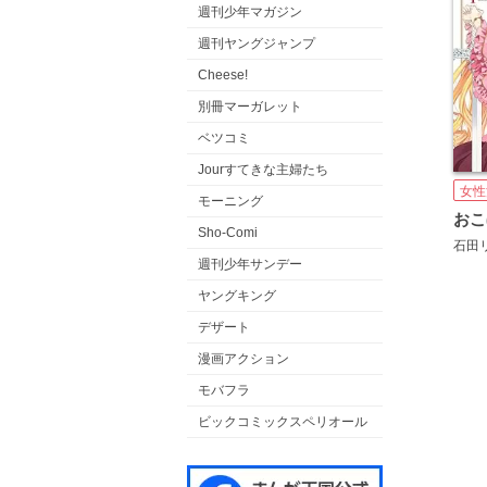
週刊少年マガジン
週刊ヤングジャンプ
Cheese!
別冊マーガレット
ベツコミ
Jourすてきな主婦たち
女性
モーニング
Sho-Comi
石田
週刊少年サンデー
ヤングキング
デザート
漫画アクション
モバフラ
ビックコミックスペリオール