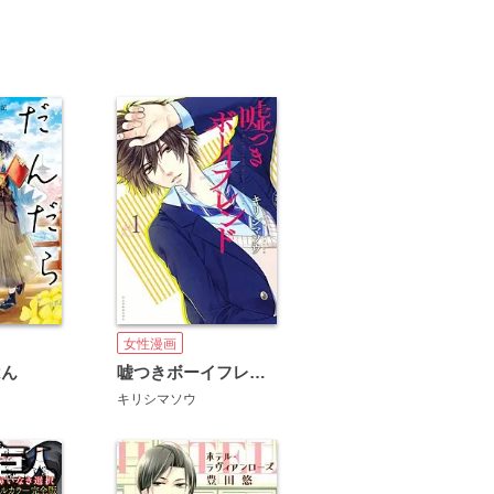
女性漫画
はん
嘘つきボーイフレンド
キリシマソウ