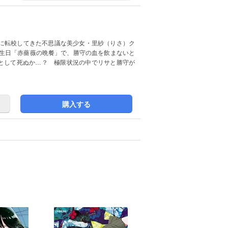
に転校してきた不思議な美少女・里紗（りさ）ク
誕生日「赤薔薇の晩餐」で、勝守の血を飲まないと
人として死ぬか…？ 極限状況の中でリサと勝守が
購入する