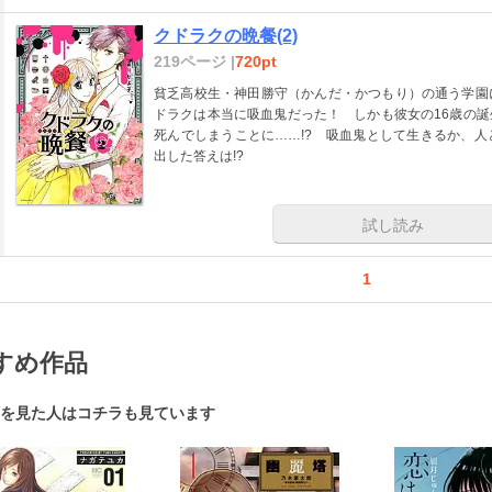
クドラクの晩餐(2)
219ページ |
720pt
貧乏高校生・神田勝守（かんだ・かつもり）の通う学園
ドラクは本当に吸血鬼だった！ しかも彼女の16歳の
死んでしまうことに……!? 吸血鬼として生きるか、
出した答えは!?
試し読み
1
すめ作品
を見た人はコチラも見ています