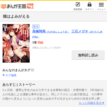
新規登録
ログイン
メニュー
猫はよみがえる
青年
高橋翔馬
三石メガネ
（たかはししょうま）
（みついしめ
がね）
3巻
完結
186人
がお気に入り登録中
無料試し読み
みんなのまんがタグ
タグ編集
あらすじ | ストーリー
2ヵ月前、優秀な学生のみが入学できる全寮制の国立・才禮学園で、2年2組の1
人の生徒による凄惨な事件が起きた。同じクラスだった綾川梨花は、その事件
の後から見るようになった見知らぬ女の子が泣きながら自分の名前を呼ぶ夢に
悩まされていた。しかし、表面上は明るく振舞い、他のクラスメイトと同様に
もっと詳細を見る▼