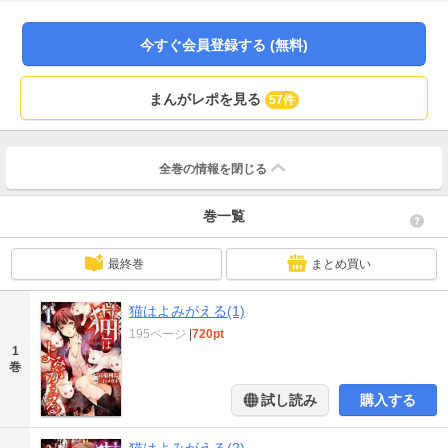
事件の話を避け、何とか平穏を取り戻そうとしていた。あの放課後までは
――。
今すぐ会員登録する (無料)
まんがレポを見る
57件
全巻の情報を
閉じる
巻一覧
最終巻
まとめ買い
猫はよみがえる(1)
195ページ
|
720pt
1
巻
試し読み
購入する