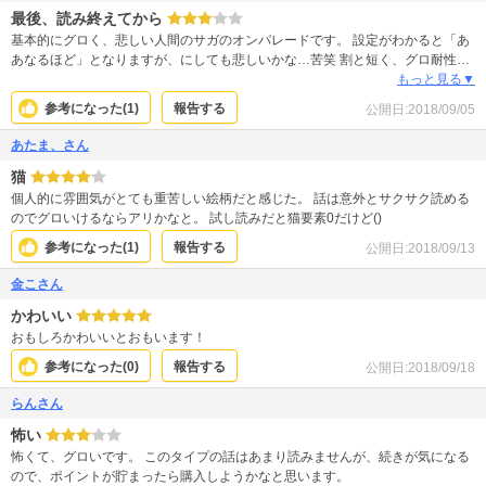
最後、読み終えてから
基本的にグロく、悲しい人間のサガのオンパレードです。 設定がわかると「あ
あなるほど」となりますが、にしても悲しいかな…苦笑 割と短く、グロ耐性が
あればツラツラと読める長さなので、まずは試し読みからをオススメいたしま
もっと見る▼
す！
参考になった(
1
)
報告する
公開日:
2018/09/05
あたま、さん
猫
個人的に雰囲気がとても重苦しい絵柄だと感じた。 話は意外とサクサク読める
のでグロいけるならアリかなと。 試し読みだと猫要素0だけど()
参考になった(
1
)
報告する
公開日:
2018/09/13
金こさん
かわいい
おもしろかわいいとおもいます！
参考になった(
0
)
報告する
公開日:
2018/09/18
らんさん
怖い
怖くて、グロいです。 このタイプの話はあまり読みませんが、続きが気になる
ので、ポイントが貯まったら購入しようかなと思います。