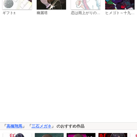
恋は雨上がりのように
ギフト±
幽麗塔
ヒメゴト～十九歳の制服～
「
高橋翔馬
」 「
三石メガネ
」 のおすすめ作品