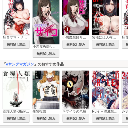
狂育ママ・サエコ─この子のためなら─【単行本版】
小悪魔教師サイコ（Webtoon横カラー版）
皆様には人権がございません【単行本版】
無料試し読み
無料試し読み
無料試し読み
小悪魔教師サイコ【タテヨミ】
無料試し読み
「
eヤングマガジン
」のおすすめ作品
食糧人類-Starving Anonymous-
生贄投票
キマイラの爪痕
Rule －消滅教室－
無料試し読み
無料試し読み
無料試し読み
無料試し読み