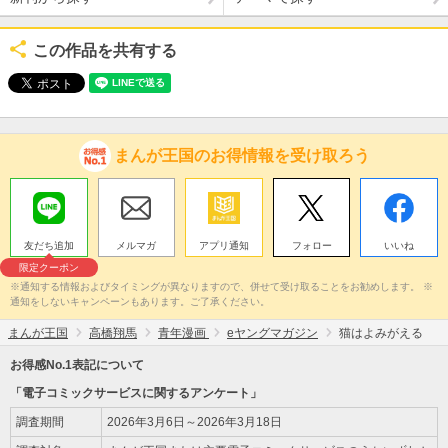
この作品を共有する
まんが王国のお得情報を受け取ろう
友だち追加
メルマガ
アプリ通知
フォロー
いいね
限定クーポン
※通知する情報およびタイミングが異なりますので、併せて受け取ることをお勧めします。 ※
通知をしないキャンペーンもあります。ご了承ください。
まんが王国
高橋翔馬
青年漫画
eヤングマガジン
猫はよみがえる
お得感No.1表記について
「電子コミックサービスに関するアンケート」
調査期間
2026年3月6日～2026年3月18日