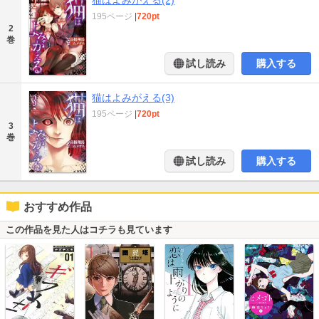
猫はよみがえる(2)
195ページ
|
720pt
2
巻
試し読み
購入する
猫はよみがえる(3)
195ページ
|
720pt
3
巻
試し読み
購入する
おすすめ作品
この作品を見た人はコチラも見ています