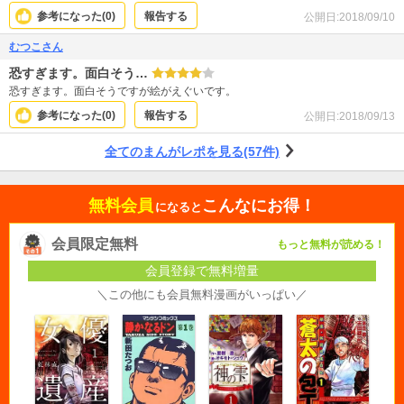
参考になった(
0
)
報告する
公開日:
2018/09/10
むつこさん
恐すぎます。面白そう…
恐すぎます。面白そうですが絵がえぐいです。
参考になった(
0
)
報告する
公開日:
2018/09/13
全てのまんがレポを見る(57件)
無料会員
こんなにお得！
になると
会員限定無料
もっと無料が読める！
会員登録で無料増量
＼この他にも会員無料漫画がいっぱい／