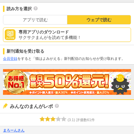
読み方を選択
アプリで読む
ウェブで読む
専用アプリのダウンロード
サクサクまんがを読めて多機能！
新刊通知を受け取る
会員登録
をすると「猫はよみがえる」新刊配信のお知らせが受け取れます。
みんなのまんがレポ
(
3.1
)
評価数
61
件
まろーんさん