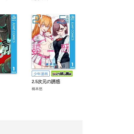
少年漫画
2.5次元の誘惑
橋本悠