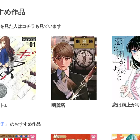
すめ作品
を見た人はコチラも見ています
ト±
幽麗塔
子
」 のおすすめ作品