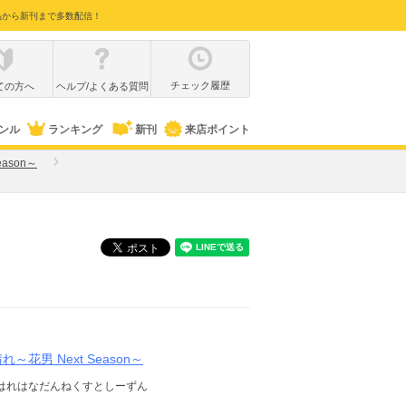
品から新刊まで多数配信！
チェック履歴
ての方へ
ヘルプ/よくある質問
ンル
ランキング
新刊
来店ポイント
ason～
～花男 Next Season～
はれはなだんねくすとしーずん