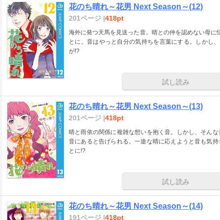
花のち晴れ～花男 Next Season～(12)
201ページ |
418pt
海外に発つ天馬を見送った音。晴との仲を認めない母に
とに。音はやっと自分の気持ちを言葉にする。しかし、
が!?
試し読み
花のち晴れ～花男 Next Season～(13)
201ページ |
418pt
晴と雨依の関係に複雑な想いを抱く音。しかし、そんな
音にあると告げられる。一途な晴に応えようと音も気持
とに!?
試し読み
花のち晴れ～花男 Next Season～(14)
191ページ |
418pt