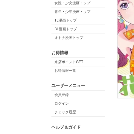
女性・少女漫画トップ
青年・少年漫画トップ
TL漫画トップ
BL漫画トップ
オトナ漫画トップ
お得情報
来店ポイントGET
お得情報一覧
ユーザーメニュー
会員登録
ログイン
チェック履歴
ヘルプ＆ガイド