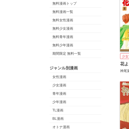
無料漫画トップ
無料漫画一覧
無料女性漫画
無料少女漫画
無料青年漫画
無料少年漫画
期間限定 無料一覧
少女
花よ
ジャンル別漫画
神尾
女性漫画
少女漫画
青年漫画
少年漫画
TL漫画
BL漫画
オトナ漫画