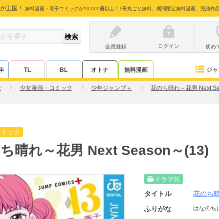
が王国！
無料漫画・電子コミックが10,000冊以上！1冊丸ごと無料、期間限定無料漫画、完結作
ログイン
会員登録
初め
ジャ
年
TL
BL
オトナ
無料漫画
子
少女漫画・コミック
少年ジャンプ＋
花のち晴れ～花男 Next Se
コミック
ち晴れ～花男 Next Season～(13)
ドラマ化
タイトル
花のち晴れ
ふりがな
はなのち