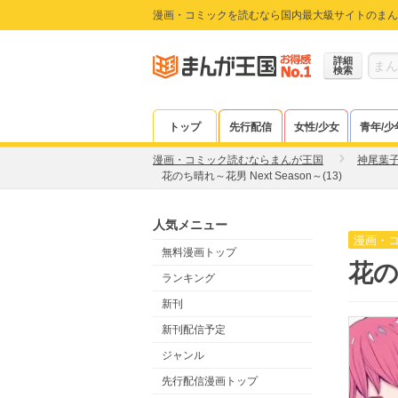
漫画・コミックを読むなら国内最大級サイトのまん
詳細
検索
トップ
先行配信
女性/少女
青年/少
漫画・コミック読むならまんが王国
神尾葉
花のち晴れ～花男 Next Season～(13)
人気メニュー
漫画・
無料漫画トップ
花の
ランキング
新刊
新刊配信予定
ジャンル
先行配信漫画トップ