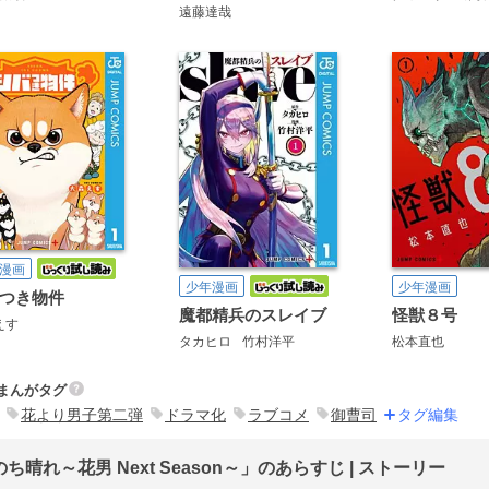
遠藤達哉
漫画
少年漫画
少年漫画
つき物件
魔都精兵のスレイブ
怪獣８号
えす
タカヒロ
竹村洋平
松本直也
まんがタグ
花より男子第二弾
ドラマ化
ラブコメ
御曹司
タグ編集
ち晴れ～花男 Next Season～」のあらすじ | ストーリー