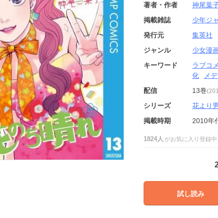
著者・作者
神尾葉
掲載雑誌
少年ジ
発行元
集英社
ジャンル
少女漫
キーワード
ラブコ
化
メデ
配信
13巻
(2
シリーズ
花より
掲載時期
2010年
1824人
がお気に入り登録中
試し読み