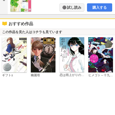
試し読み
購入する
おすすめ作品
この作品を見た人はコチラも見ています
恋は雨上がりのように
ギフト±
幽麗塔
ヒメゴト～十九歳の制服～