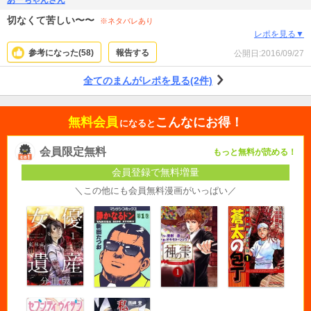
切なくて苦しい〜〜
※ネタバレあり
レポを見る▼
参考になった(
58
)
報告する
公開日:
2016/09/27
全てのまんがレポを見る(2件)
無料会員
こんなにお得！
になると
会員限定無料
もっと無料が読める！
会員登録で無料増量
＼この他にも会員無料漫画がいっぱい／