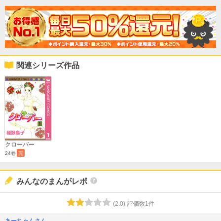
関連シリーズ作品
クローバー
24巻
完
みんなのまんがレポ
(
2.0
)
評価数
1
件
あーちゃんさん