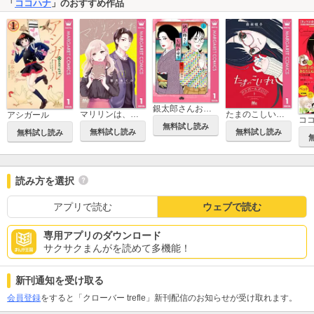
「
ココハナ
」のおすすめ作品
銀太郎さんお頼み申す
マリリンは、いなくなった
たまのこしいれ ―アシガールEDO―
アシガール
コ
無料試し読み
無料試し読み
無料試し読み
無料試し読み
読み方を選択
アプリで読む
ウェブで読む
専用アプリのダウンロード
サクサクまんがを読めて多機能！
新刊通知を受け取る
会員登録
をすると「クローバー trefle」新刊配信のお知らせが受け取れます。