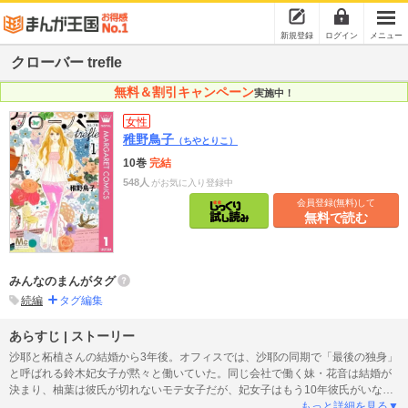
新規登録
ログイン
メニュー
クローバー trefle
無料＆割引キャンペーン
実施中！
女性
稚野鳥子
（ちやとりこ）
10巻
完結
548人
がお気に入り登録中
会員登録(無料)して
無料で読む
みんなのまんがタグ
続編
タグ編集
あらすじ | ストーリー
沙耶と柘植さんの結婚から3年後。オフィスでは、沙耶の同期で「最後の独身」
と呼ばれる鈴木妃女子が黙々と働いていた。同じ会社で働く妹・花音は結婚が
決まり、柚葉は彼氏が切れないモテ女子だが、妃女子はもう10年彼氏がいな
い。30歳の誕生日を機に人生を変えようと決意した妃女子は、思いきった行動
もっと詳細を見る▼