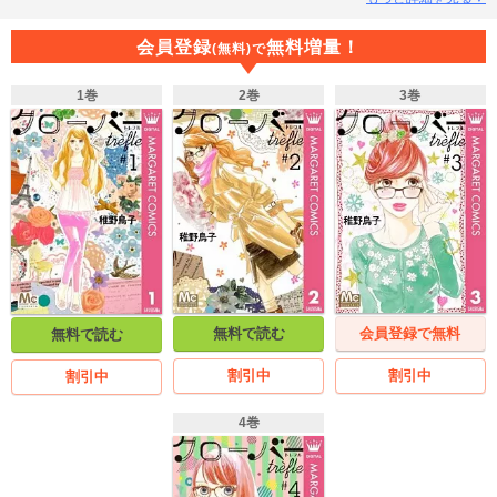
に──!? 大ヒットコミックス「クローバー」の新章スタート！
会員登録
無料増量！
(無料)で
1巻
2巻
3巻
無料で読む
会員登録で無料
無料で読む
割引中
割引中
割引中
4巻