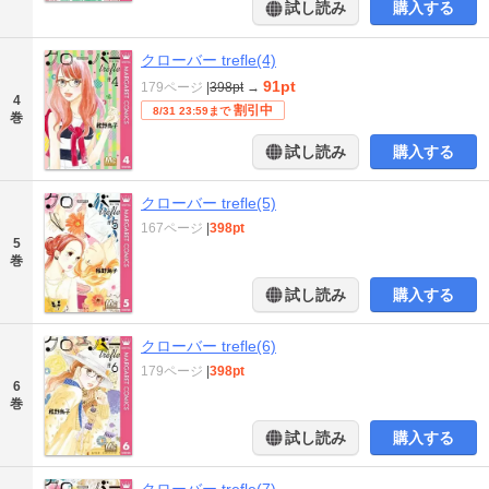
試し読み
購入する
クローバー trefle(4)
91pt
179ページ
|
398pt
→
4
割引中
8/31 23:59まで
巻
試し読み
購入する
クローバー trefle(5)
167ページ
|
398pt
5
巻
試し読み
購入する
クローバー trefle(6)
179ページ
|
398pt
6
巻
試し読み
購入する