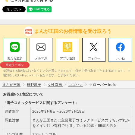
まんが王国のお得情報を受け取ろう
友だち追加
メルマガ
アプリ通知
フォロー
いいね
限定クーポン
※通知する情報およびタイミングが異なりますので、併せて受け取ることをお勧めします。 ※
通知をしないキャンペーンもあります。ご了承ください。
まんが王国
稚野鳥子
女性漫画
ココハナ
クローバー trefle
お得感No.1表記について
「電子コミックサービスに関するアンケート」
調査期間
2026年3月6日～2026年3月18日
調査対象
まんが王国または主要電子コミックサービスのうちいずれか
をメイン且つ有料で利用している20歳～69歳の男女
サンプル数
1,236サンプル