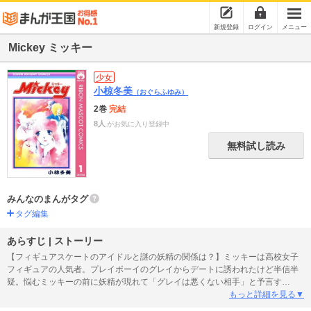
新規登録
ログイン
メニュー
Mickey ミッキー
少女
小椋冬美
（おぐらふゆみ）
2巻
完結
8人
がお気に入り登録中
無料試し読み
みんなのまんがタグ
タグ編集
あらすじ | ストーリー
【フィギュアスケートのアイドルと謎の妖精の関係は？】ミッキーは高校女子
フィギュアの人気者。プレイボーイのグレイからデートに誘われたけど半信半
疑。悩むミッキーの前に妖精が現れて「グレイは悪くない相手」と予言す
る！ 80'sりぼんで大人気！ ロマンチックラブコメ。
もっと詳細を見る▼