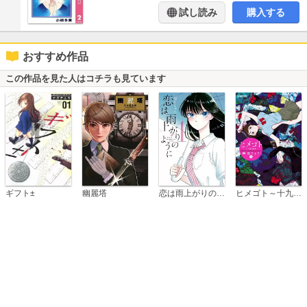
試し読み
購入する
おすすめ作品
この作品を見た人はコチラも見ています
恋は雨上がりのように
ギフト±
幽麗塔
ヒメゴト～十九歳の制服～