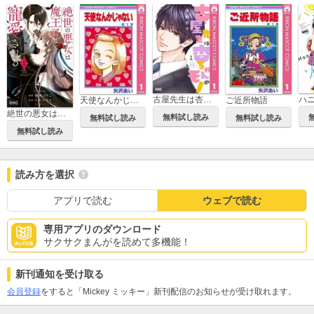
古屋先生は杏ちゃんのモノ
天使なんかじゃない
ご近所物語
絶世の悪女は魔王子さまに寵愛される
無料試し読み
無料試し読み
無料試し読み
無料試し読み
読み方を選択
アプリで読む
ウェブで読む
専用アプリのダウンロード
サクサクまんがを読めて多機能！
新刊通知を受け取る
会員登録
をすると「Mickey ミッキー」新刊配信のお知らせが受け取れます。