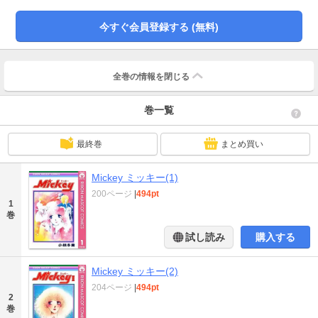
今すぐ会員登録する (無料)
全巻の情報を
閉じる
巻一覧
最終巻
まとめ買い
Mickey ミッキー(1)
200ページ
|
494pt
1
巻
試し読み
購入する
Mickey ミッキー(2)
204ページ
|
494pt
2
巻