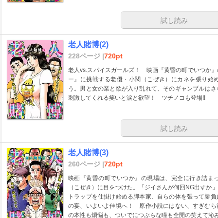
試し読み
老人賭博(2)
228ページ |
720pt
老人vs.スパイスガールズ！ 映画『黄昏の町でいつか
ー』に挑戦する老優・小関（こぜき）にカネを張り始
う。男と女の業と欲が入り乱れて、そのギャンブルはさ
刺激してくれる笑いと涙と欲望！ ツチノコも登場!!
試し読み
老人賭博(3)
260ページ |
720pt
映画『黄昏の町でいつか』の現場は、完全に行き詰ま
（こぜき）に目をつけた。「ジイさんが何回NG出すか
トラップを仕掛け始める脚本家、自らの体を張って勝負
の宴、いよいよ佳境へ！ 原作小説にはない、すぎむら
の本性も煩悩も、ついでにつぶらな瞳も全開の笑えて沁み