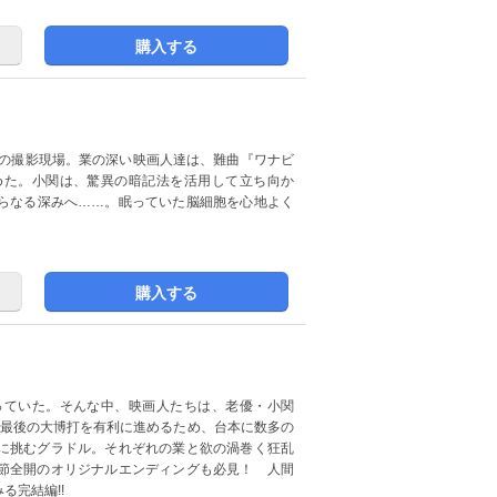
購入する
』の撮影現場。業の深い映画人達は、難曲『ワナビ
めた。小関は、驚異の暗記法を活用して立ち向か
らなる深みへ……。眠っていた脳細胞を心地よく
購入する
っていた。そんな中、映画人たちは、老優・小関
」最後の大博打を有利に進めるため、台本に数多の
に挑むグラドル。それぞれの業と欲の渦巻く狂乱
節全開のオリジナルエンディングも必見！ 人間
る完結編!!