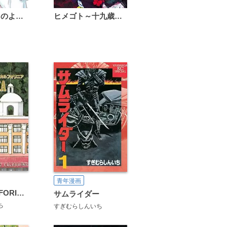
恋は雨上がりのように
ヒメゴト～十九歳の制服～
青年漫画
HOTEL CALFORINIA
サムライダー
奥浩哉
小畑友紀
角田光代
黒田硫黄
咲坂伊緒
佐藤健寿
ジェーン・スー
ち
すぎむらしんいち