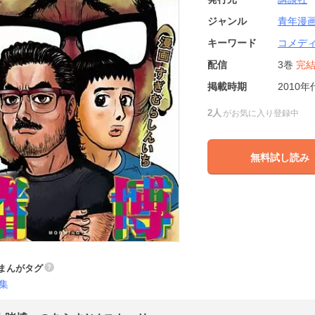
ジャンル
青年漫
キーワード
コメデ
配信
3巻
完
掲載時期
2010年
2人
がお気に入り登録中
無料試し読み
まんがタグ
集