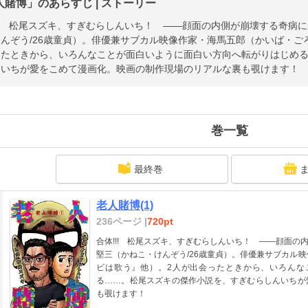
人賭博」のあらすじ | ストーリー
!! 松尾スズキ、すぎむらしんいち！ ――顔面の内側が崩壊する奇病
んぞう/26歳童貞）。俳優兼サブカル映像作家・海馬五郎（かいば・ご
ったときから、いろんなことが面白いように面白い方向へ転がりはじめ
んいちが愛をこめて漫画化。映画の制作現場のリアルな裏も覗けます！
巻一覧
最終巻
老人賭博(1)
236ページ |
720pt
合体!!! 松尾スズキ、すぎむらしんいち！ ――顔面
堅三（かねこ・けんぞう/26歳童貞）。俳優兼サブカル
ビは歌う』他）。2人が出会ったときから、いろんな
る……。松尾スズキの傑作小説を、すぎむらしんいちが
も覗けます！