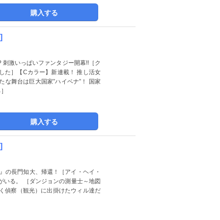
購入する
]
 刺激いっぱいファンタジー開幕!!［ク
した］【Cカラー】新連載！ 推し活女
な舞台は巨大国家”ハイベナ”！ 国家
る］
購入する
]
ス』の長門知大、帰還！［アイ・ヘイ・
がいる。 ［ダンジョンの測量士～地図
そく偵察（観光）に出掛けたウィル達だ