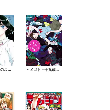
恋は雨上がりのように
ヒメゴト～十九歳の制服～