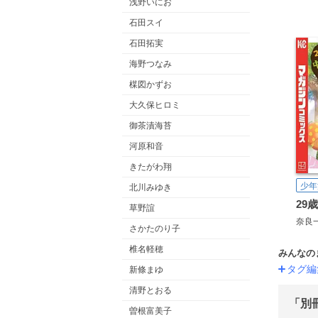
浅野いにお
石田スイ
石田拓実
海野つなみ
楳図かずお
大久保ヒロミ
御茶漬海苔
河原和音
きたがわ翔
少年
北川みゆき
草野誼
奈良
さかたのり子
椎名軽穂
みんなの
タグ編
新條まゆ
清野とおる
「別
曽根富美子