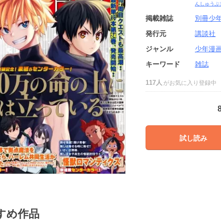
んしゅうぶ
掲載雑誌
別冊少
発行元
講談社
ジャンル
少年漫
キーワード
雑誌
117人
がお気に入り登録中
試し読み
すめ作品