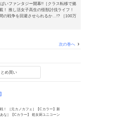
っぱいファンタジー開幕!!［クラス転移で拠
載！ 推し活女子高生の怪獣討伐ライフ！
の戦争を回避させられるか…!? ［100万
次の巻へ
まとめ買い
]
戦！ ［元カノカフェ］【Cカラー】新
あな］【Cカラー】 処女厨ユニコーン