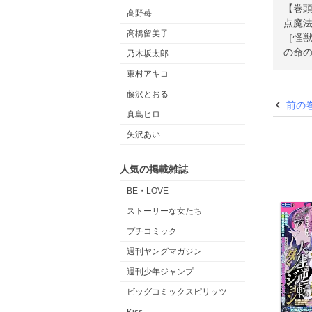
【巻頭
高野苺
点魔
高橋留美子
［怪獣
の命
乃木坂太郎
東村アキコ
藤沢とおる
前の
真島ヒロ
矢沢あい
人気の掲載雑誌
BE・LOVE
ストーリーな女たち
プチコミック
週刊ヤングマガジン
週刊少年ジャンプ
ビッグコミックスピリッツ