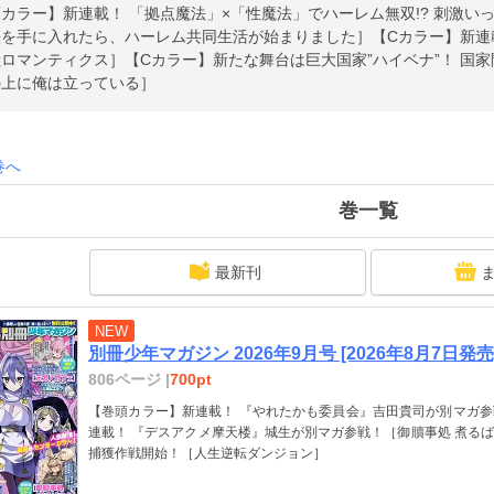
カラー】新連載！ 「拠点魔法」×「性魔法」でハーレム無双!? 刺激い
法を手に入れたら、ハーレム共同生活が始まりました］【Cカラー】新連
ロマンティクス］【Cカラー】新たな舞台は巨大国家”ハイベナ”！ 国家間
の上に俺は立っている］
巻へ
巻一覧
最新刊
NEW
別冊少年マガジン 2026年9月号 [2026年8月7日発売
806ページ |
700pt
【巻頭カラー】新連載！ 『やれたかも委員会』吉田貴司が別マガ参
連載！ 『デスアクメ摩天楼』城生が別マガ参戦！［御贖事処 煮るば
捕獲作戦開始！［人生逆転ダンジョン］