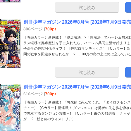
試し読み
別冊少年マガジン 2026年8月号 [2026年7月9日発売
806ページ |
700pt
【巻頭カラー】新連載！ 「拠点魔法」×「性魔法」でハーレム無双!?
ラス転移で拠点魔法を手に入れたら、ハーレム共同生活が始まりま
子高生の怪獣討伐ライフ！ ［怪獣ロマンティクス］【Cカラー】新た
間の戦争を回避させられるか…!? ［100万の命の上に俺は立ってい
試し読み
別冊少年マガジン 2026年7月号 [2026年6月9日発売
616ページ |
700pt
【巻頭カラー】新連載！ 『将来的に死んでくれ』『ダイロクセン
チュー］【Cカラー】新連載！ ダンジョンには勇者の先を歩む存在
で無双するダンジョン攻略～］【Cカラー】東の大都到着！ さっ
が…!?［杖と剣のウィストリア］