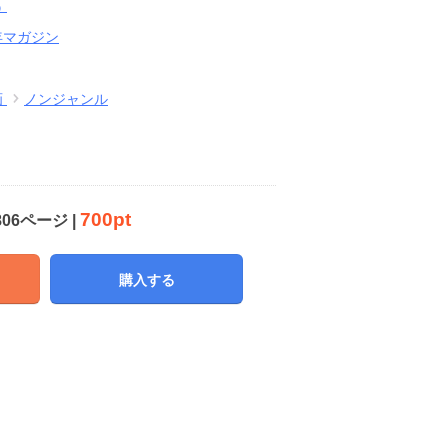
）
年マガジン
画
ノンジャンル
700pt
806ページ |
購入する