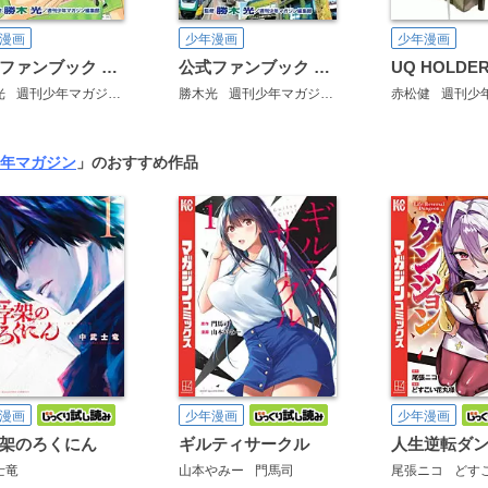
漫画
少年漫画
少年漫画
公式ファンブック ベイビーステップ オールAノート
公式ファンブック ベイビーステップ オールAノート Pro
光
週刊少年マガジン編集部
勝木光
週刊少年マガジン編集部
赤松健
週刊少年マ
年マガジン
」のおすすめ作品
漫画
少年漫画
少年漫画
架のろくにん
ギルティサークル
人生逆転ダ
士竜
山本やみー
門馬司
尾張ニコ
どすこ