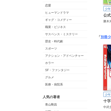
恋愛
少年
ヒューマンドラマ
ギャグ・コメディー
勝木
職業・ビジネス
サスペンス・ミステリー
「
別冊少
歴史・時代劇
スポーツ
アクション・アドベンチャー
ホラー
SF・ファンタジー
グルメ
医療・病院系
少年
人気の著者
十字
青山剛昌
中武