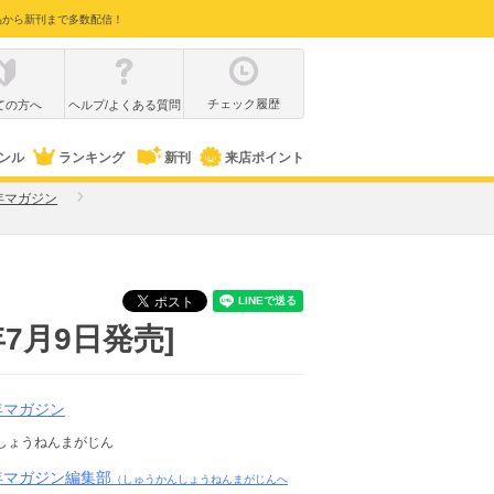
品から新刊まで多数配信！
チェック履歴
ての方へ
ヘルプ/よくある質問
ンル
ランキング
新刊
来店ポイント
年マガジン
年7月9日発売]
年マガジン
しょうねんまがじん
年マガジン編集部
（しゅうかんしょうねんまがじんへ