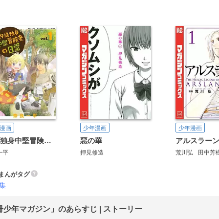
漫画
少年漫画
少年漫画
29歳独身中堅冒険者の日常
惡の華
アルスラー
一平
押見修造
荒川弘
田中芳
まんがタグ
集
冊少年マガジン」のあらすじ | ストーリー