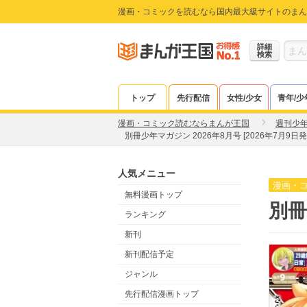
漫画・コミックを読むなら国内最大級サイトのまん
詳細
検索
トップ
先行配信
女性/少女
青年/少
漫画・コミック読むならまんが王国
週刊少
別冊少年マガジン 2026年8月号 [2026年7月9日発
人気メニュー
漫画・
無料漫画トップ
別冊
ランキング
新刊
新刊配信予定
ジャンル
先行配信漫画トップ