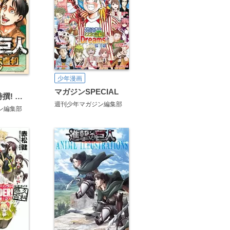
少年漫画
マガジンSPECIAL
進撃の巨人 特撰! ひとコマ大喜利ブック
週刊少年マガジン編集部
ン編集部