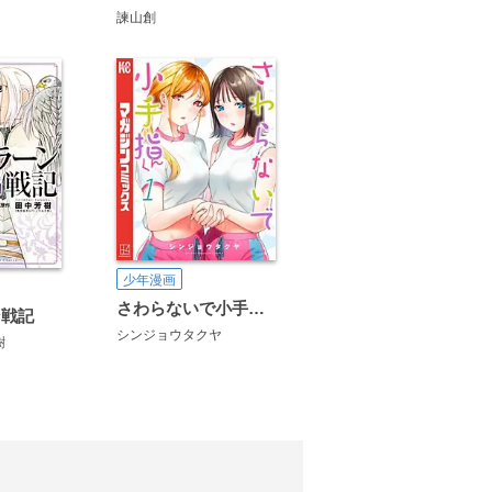
諫山創
少年漫画
さわらないで小手指くん
ン戦記
シンジョウタクヤ
樹