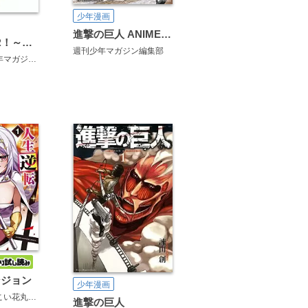
少年漫画
進撃の巨人 ANIME ILLUSTRATIONS
UQ HOLDER！～魔法先生ネギま！2～公式ガイド悠久百科
週刊少年マガジン編集部
ガジン編集部
ンジョン
少年漫画
い花丸様
進撃の巨人