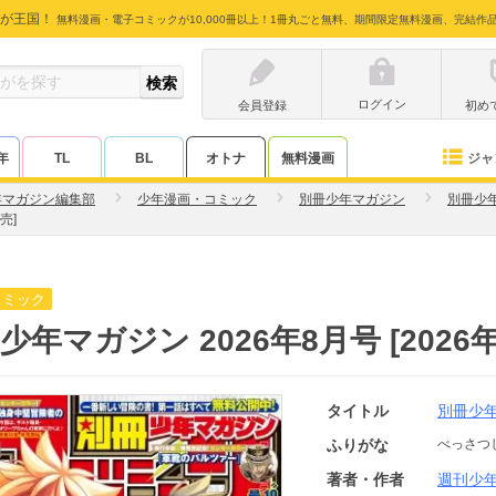
が王国！
無料漫画・電子コミックが10,000冊以上！1冊丸ごと無料、期間限定無料漫画、完結作
ログイン
会員登録
初め
ジャ
年
TL
BL
オトナ
無料漫画
年マガジン編集部
少年漫画・コミック
別冊少年マガジン
別冊少
売]
コミック
少年マガジン 2026年8月号 [2026
タイトル
別冊少
ふりがな
べっさつ
著者・作者
週刊少