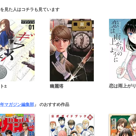
を見た人はコチラも見ています
ト±
幽麗塔
年マガジン編集部
」 のおすすめ作品