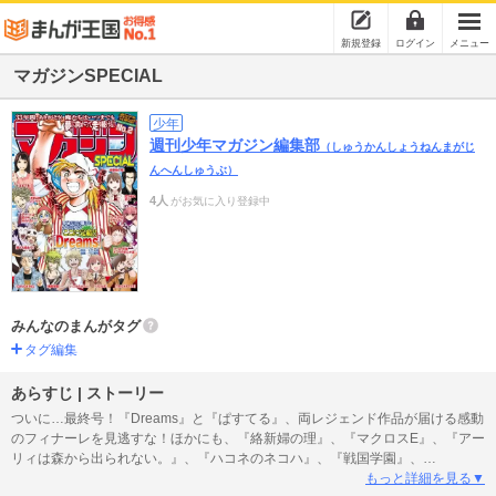
新規登録
ログイン
メニュー
マガジンSPECIAL
少年
週刊少年マガジン編集部
（しゅうかんしょうねんまがじ
んへんしゅうぶ）
4人
がお気に入り登録中
みんなのまんがタグ
タグ編集
あらすじ | ストーリー
ついに…最終号！『Dreams』と『ぱすてる』、両レジェンド作品が届ける感動
のフィナーレを見逃すな！ほかにも、『絡新婦の理』、『マクロスE』、『アー
リィは森から出られない。』、『ハコネのネコハ』、『戦国学園』、
『TRICKSTER』が大団円を迎えます！好評の『ルポ魂！ マガスペを創った男
もっと詳細を見る▼