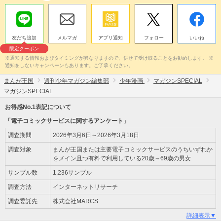
友だち追加
メルマガ
アプリ通知
フォロー
いいね
限定クーポン
※通知する情報およびタイミングが異なりますので、併せて受け取ることをお勧めします。 ※
通知をしないキャンペーンもあります。ご了承ください。
まんが王国
週刊少年マガジン編集部
少年漫画
マガジンSPECIAL
マガジンSPECIAL
お得感No.1表記について
「電子コミックサービスに関するアンケート」
調査期間
2026年3月6日～2026年3月18日
調査対象
まんが王国または主要電子コミックサービスのうちいずれか
をメイン且つ有料で利用している20歳～69歳の男女
サンプル数
1,236サンプル
調査方法
インターネットリサーチ
調査委託先
株式会社MARCS
詳細表示▼