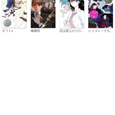
恋は雨上がりのように
ギフト±
幽麗塔
ヒメゴト～十九歳の制服～