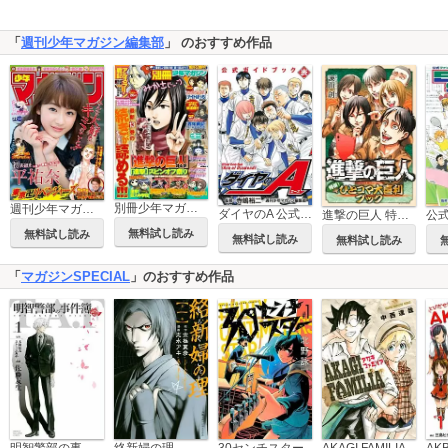
「
週刊少年マガジン編集部
」 のおすすめ作品
別冊少年マガジン
週刊少年マガジン
ダイヤのA 公式ガイドブック
進撃の巨人 特撰! ひとコマ大喜利ブック
無料試し読み
無料試し読み
無料試し読み
無料試し読み
「
マガジンSPECIAL
」のおすすめ作品
30センチスター