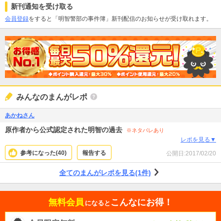
新刊通知を受け取る
会員登録
をすると「明智警部の事件簿」新刊配信のお知らせが受け取れます。
みんなのまんがレポ
あかねさん
原作者から公式認定された明智の過去
※ネタバレあり
レポを見る▼
参考になった(
40
)
報告する
公開日:
2017/02/20
全てのまんがレポを見る(1件)
無料会員
こんなにお得！
になると