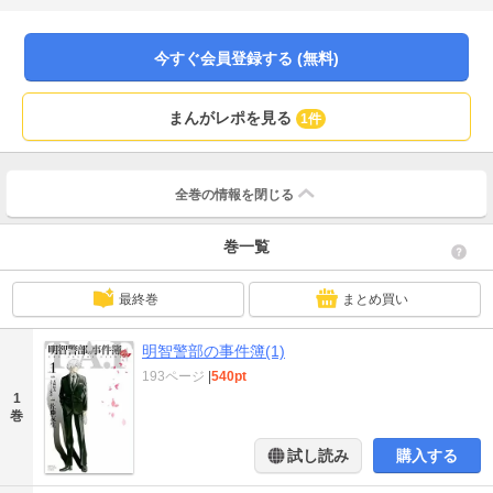
悟（あけち・けんご）と、新米刑事・小林竜太郎（りゅうたろう）のタッグが
巨悪に挑む、警察ミステリー!!
今すぐ会員登録する (無料)
まんがレポを見る
1件
全巻の情報を
閉じる
巻一覧
最終巻
まとめ買い
明智警部の事件簿(1)
193ページ
|
540pt
1
巻
試し読み
購入する