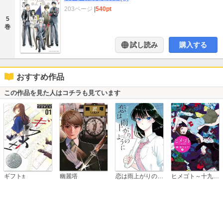
203ページ
|
540pt
5
巻
試し読み
購入する
おすすめ作品
この作品を見た人はコチラも見ています
恋は雨上がりのように
ギフト±
幽麗塔
ヒメゴト～十九歳の制服～