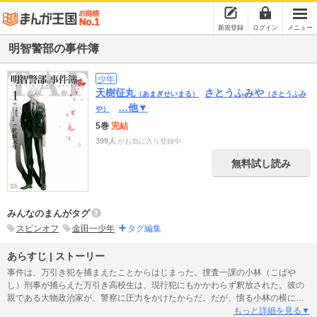
新規登録
ログイン
メニュー
明智警部の事件簿
少年
天樹征丸
さとうふみや
（あまぎせいまる）
（さとうふみ
…他▼
や）
5巻
完結
399人
がお気に入り登録中
無料試し読み
みんなのまんがタグ
スピンオフ
金田一少年
タグ編集
あらすじ | ストーリー
事件は、万引き犯を捕まえたことからはじまった。捜査一課の小林（こばや
し）刑事が捕らえた万引き高校生は、現行犯にもかかわらず釈放された。彼の
親である大物政治家が、警察に圧力をかけたからだ。だが、憤る小林の横にた
だ一人、正義を貫こうとする男がいた！ 警視庁が誇る若きエリート・明智健
もっと詳細を見る▼