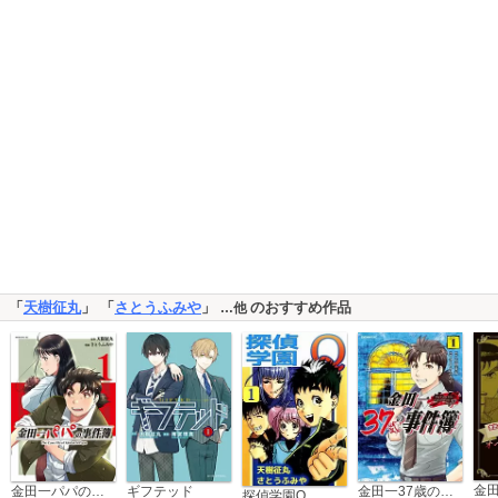
「
天樹征丸
」 「
さとうふみや
」
のおすすめ作品
…他
金田一パパの事件簿
ギフテッド
金田一37歳の事件簿
探偵学園Q