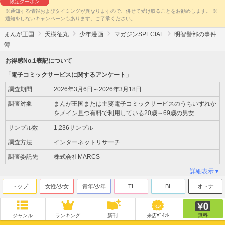
限定クーポン
※通知する情報およびタイミングが異なりますので、併せて受け取ることをお勧めします。 ※
通知をしないキャンペーンもあります。ご了承ください。
まんが王国
天樹征丸
少年漫画
マガジンSPECIAL
明智警部の事件
簿
お得感No.1表記について
「電子コミックサービスに関するアンケート」
調査期間
2026年3月6日～2026年3月18日
調査対象
まんが王国または主要電子コミックサービスのうちいずれか
をメイン且つ有料で利用している20歳～69歳の男女
サンプル数
1,236サンプル
調査方法
インターネットリサーチ
調査委託先
株式会社MARCS
詳細表示▼
トップ
女性/少女
青年/少年
TL
BL
オトナ
無料
ジャンル
ランキング
新刊
来店ﾎﾟｲﾝﾄ